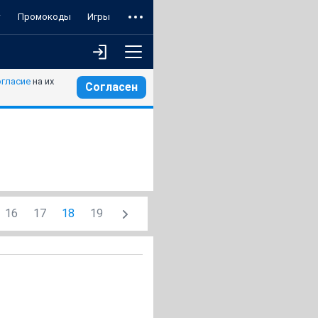
т
Промокоды
Игры
огласие
на их
Согласен
16
17
18
19