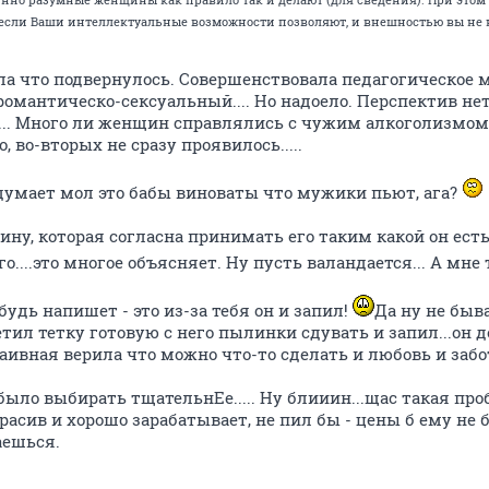
е. если Ваши интеллектуальные возможности позволяют, и внешностью вы не 
ла что подвернулось. Совершенствовала педагогическое м
романтическо-сексуальный.... Но надоело. Перспектив нет.
... Много ли женщин справлялись с чужим алкоголизмом? 
, во-вторых не сразу проявилось.....
одумает мол это бабы виноваты что мужики пьют, ага?
ну, которая согласна принимать его таким какой он есть..
го....это многое объясняет. Ну пусть валандается... А мне 
будь напишет - это из-за тебя он и запил!
Да ну не быва
етил тетку готовую с него пылинки сдувать и запил...он д
 наивная верила что можно что-то сделать и любовь и забо
 было выбирать тщательнЕе..... Ну блииин...щас такая про
расив и хорошо зарабатывает, не пил бы - цены б ему не б
аешься.