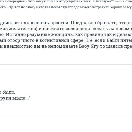
ет на очередное - "что замуж то не выходищь? Как ты к 30 без мужа?" ------ в 
о - "да вот не знаю, а что ВЫ посоветуете? где можно встретить хорошего 
с действительно очень простой. Предлагаю брать то, что п
в желательно) и начинать совершенствовать на новом 
во. Истинно разумные женщины как правило так и делают
ый отбор чисто в когнитивной сфере. Т. е. если Ваши ин
и внешностью вы не непоминаете Бабу Ягу то шансов пред
о было,
руки мыла..."