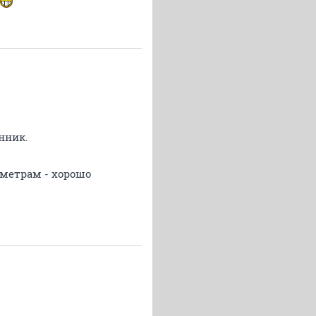
нник.
аметрам - хорошо