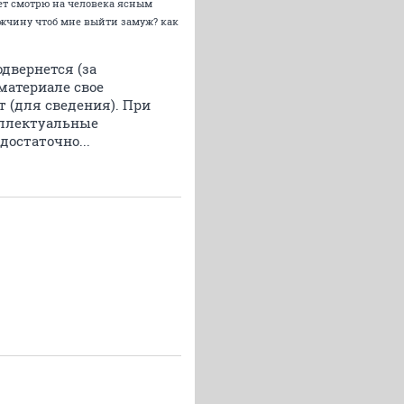
ответ смотрю на человека ясным
мужчину чтоб мне выйти замуж? как
одвернется (за
материале свое
 (для сведения). При
теллектуальные
остаточно...