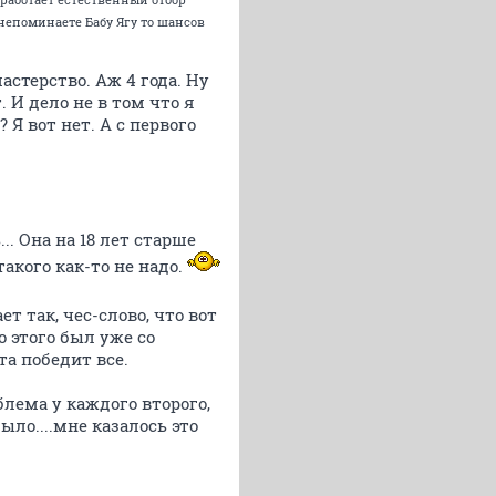
непоминаете Бабу Ягу то шансов
астерство. Аж 4 года. Ну
 И дело не в том что я
Я вот нет. А с первого
. Она на 18 лет старше
такого как-то не надо.
ет так, чес-слово, что вот
о этого был уже со
та победит все.
блема у каждого второго,
ыло....мне казалось это