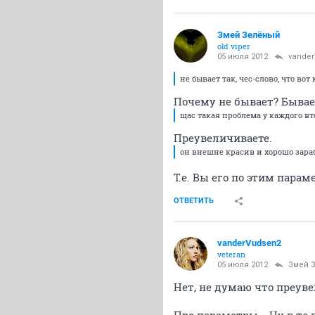
Змей Зелёный
old viper
05 июля 2012
vande
не бывает так, чес-слово, что во
Почему не бывает? Бывае
щас такая проблема у каждого вт
Преувеличиваете.
он внешне красив и хорошо зара
Т.е. Вы его по этим пара
ОТВЕТИТЬ
vanderVudsen2
veteran
05 июля 2012
Змей 
Нет, не думаю что преуве