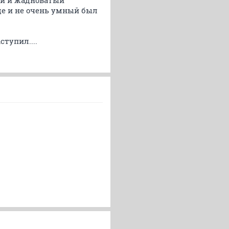
ый и жадноватый
ще и не очень умный был
тупил....