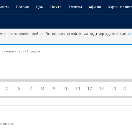
вости
Погода
Дом
Почта
Туризм
Афиша
Курсы валю
меняются cookie-файлы. Оставаясь на сайте, вы подтверждаете свое
с
Психологический форум
5
6
7
8
9
10
11
12
13
14
15
rVudsen2