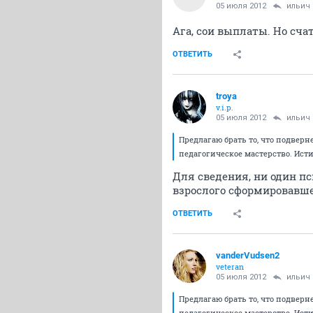
05 июля 2012
ильич
Ага, сои выплаты. Но счат
ОТВЕТИТЬ
troya
v.i.p.
05 июля 2012
ильич
Предлагаю брать то, что подвер
педагогическое мастерство. Ист
Для сведения, ни один пс
взрослого сформировавшег
ОТВЕТИТЬ
vanderVudsen2
veteran
05 июля 2012
ильич
Предлагаю брать то, что подвер
педагогическое мастерство. Ист