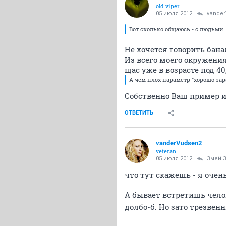
old viper
05 июля 2012
vande
Вот сколько общаюсь - с людьми.
Не хочется говорить бан
Из всего моего окружения
щас уже в возрасте под 40,
А чем плох параметр "хорошо зар
Собственно Ваш пример и 
ОТВЕТИТЬ
vanderVudsen2
veteran
05 июля 2012
Змей 
что тут скажешь - я очен
А бывает встретишь челов
долбо-б. Но зато трезвен