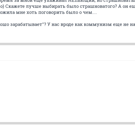
о время за мной еще ухаживал НЕпьющий, но страшноват
го) Скажете лучше выбирать было страшноватого? А он е
прожила мне хоть поговорить было о чем....
ошо зарабатывает"? У нас вроде как коммунизм еще не нас