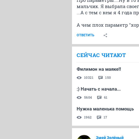
Про параметры....Ну в т
мальчик. Я выбрала свое
...А с тем с кем я 4 года 
А чем плох параметр "хор
ОТВЕТИТЬ
СЕЙЧАС ЧИТАЮТ
Филимон на маяке!!
10321
150
:) Начать с начала...
5604
61
Нужна маленька помощь
1962
17
Змей Зелёный