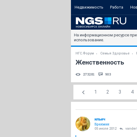
Недвижимость
Работа
Но
На информационном ресурсе при
использование.
НГС.Форум
Семья Здоровье
Женственность
273281
903
1
2
3
4
ильич
Брахман
05 июля 2012
vande