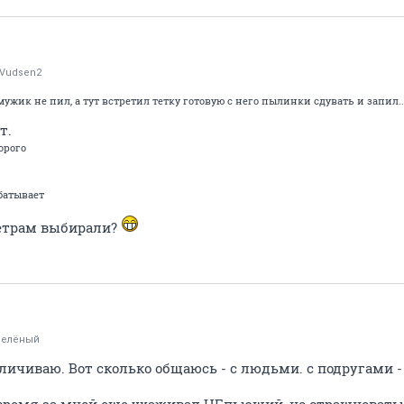
rVudsen2
т мужик не пил, а тут встретил тетку готовую с него пылинки сдувать и запил..
т.
орого
батывает
метрам выбирали?
Зелёный
личиваю. Вот сколько общаюсь - с людьми. с подругами -