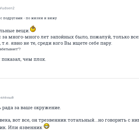
rVudsen2
 с подругами - по жизни и вижу
альные вещи.
 за много-много лет запойных было, пожалуй, только всег
 т.е. явно не те, среди кого Вы ищете себе пару.
абатывает"?
показал, чем плох.
Зелёный
ь рада за ваше окружение.
ека, вот все, он трезвенник тотальный...но говорить с ни
ник. Или язвенник