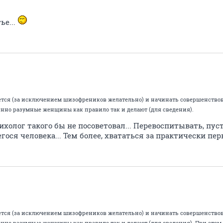
ье...
нется (за исключением шизофреников желательно) и начинать совершенствов
инно разумные женщины как правило так и делают (для сведения).
ихолог такого бы не посоветовал... Перевоспитывать, пуст
ося человека... Тем более, хвататься за практически пер
нется (за исключением шизофреников желательно) и начинать совершенствов
инно разумные женщины как правило так и делают (для сведения). При этом 