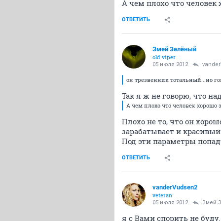
А чем плохо что человек 
ОТВЕТИТЬ
Змей Зелёный
old viper
05 июля 2012
vande
он трезвенник тотальный...но го
Так я ж не говорю, что н
А чем плохо что человек хорошо 
Плохо не то, что он хоро
зарабатывает и красивый
Под эти параметры попад
ОТВЕТИТЬ
vanderVudsen2
veteran
05 июля 2012
Змей 
я с Вами спорить не буду.