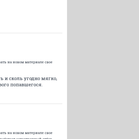
ать на новом материале свое
ь и сколь угодно мягко,
вого попавшегося.
ать на новом материале свое
работает естественный отбор