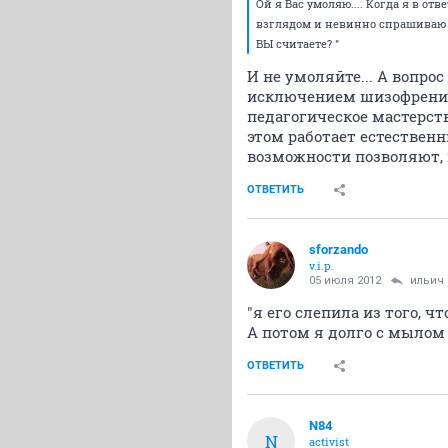
Ой я Вас умоляю.... Когда я в отв
взглядом и невинно спрашиваю ег
ВЫ считаете? "
И не умоляйте... А вопро
исключением шизофренико
педагогическое мастерст
этом работает естественн
возможности позволяют, 
ОТВЕТИТЬ
sforzando
v.i.p.
05 июля 2012
ильич
"я его слепила из того, чт
А потом я долго с мылом 
ОТВЕТИТЬ
N84
N
activist