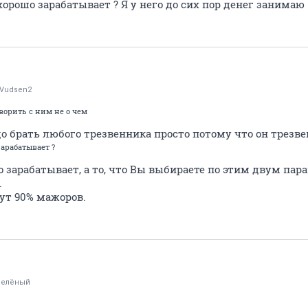
хорошо зарабатывает ? Я у него до сих пор денег занимаю
rVudsen2
ворить с ним не о чем
адо брать любого трезвенника просто потому что он трезве
зарабатывает ?
шо зарабатывает, а то, что Вы выбираете по этим двум пар
.
ут 90% мажоров.
Зелёный