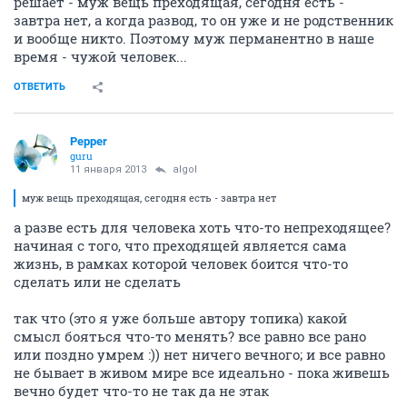
решает - муж вещь преходящая, сегодня есть -
завтра нет, а когда развод, то он уже и не родственник
и вообще никто. Поэтому муж перманентно в наше
время - чужой человек...
ОТВЕТИТЬ
Pepper
guru
11 января 2013
algol
муж вещь преходящая, сегодня есть - завтра нет
а разве есть для человека хоть что-то непреходящее?
начиная с того, что преходящей является сама
жизнь, в рамках которой человек боится что-то
сделать или не сделать
так что (это я уже больше автору топика) какой
смысл бояться что-то менять? все равно все рано
или поздно умрем :)) нет ничего вечного; и все равно
не бывает в живом мире все идеально - пока живешь
вечно будет что-то не так да не этак