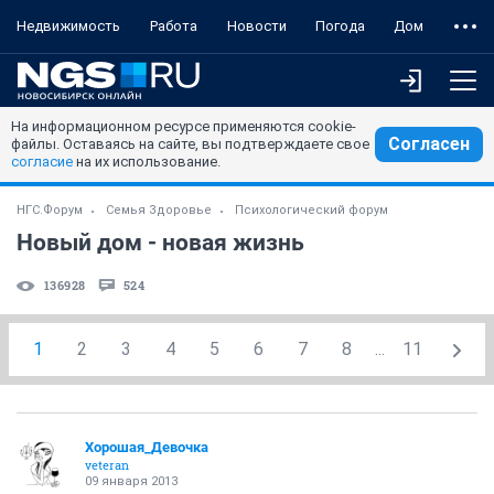
Недвижимость
Работа
Новости
Погода
Дом
На информационном ресурсе применяются cookie-
Согласен
файлы. Оставаясь на сайте, вы подтверждаете свое
согласие
на их использование.
НГС.Форум
Семья Здоровье
Психологический форум
Новый дом - новая жизнь
136928
524
1
2
3
4
5
6
7
8
...
11
Хорошая_Девочка
veteran
09 января 2013