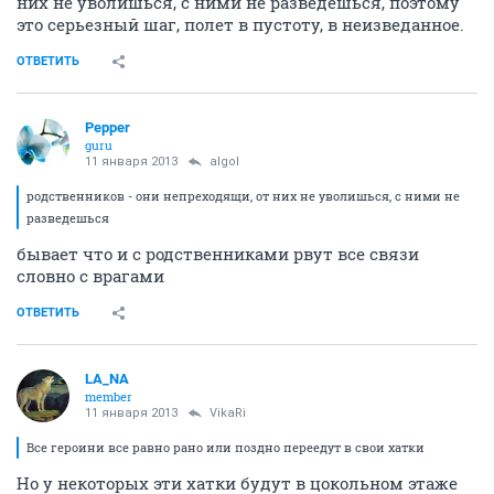
них не уволишься, с ними не разведешься, поэтому
это серьезный шаг, полет в пустоту, в неизведанное.
ОТВЕТИТЬ
Pepper
guru
11 января 2013
algol
родственников - они непреходящи, от них не уволишься, с ними не
разведешься
бывает что и с родственниками рвут все связи
словно с врагами
ОТВЕТИТЬ
LA_NA
member
11 января 2013
VikaRi
Все героини все равно рано или поздно переедут в свои хатки
Но у некоторых эти хатки будут в цокольном этаже