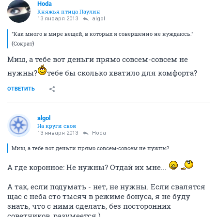
Hoda
Княжья птица Паулин
13 января 2013
algol
"Как много в мире вещей, в которых я совершенно не нуждаюсь."
(Сократ)
Миш, а тебе вот деньги прямо совсем-совсем не
нужны?
тебе бы сколько хватило для комфорта?
ОТВЕТИТЬ
algol
На круги своя
13 января 2013
Hoda
Миш, а тебе вот деньги прямо совсем-совсем не нужны?
А где коронное: Не нужны? Отдай их мне...
А так, если подумать - нет, не нужны. Если свалятся
щас с неба сто тысяч в режиме бонуса, я не буду
знать, что с ними сделать, без посторонних
советчиков, разумеется.)