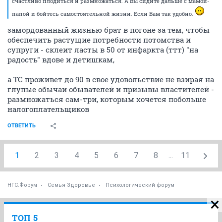
счастливо плодиться и размножаться. А Вы сидите дальше с мамой-
папой и бойтесь самостоятельной жизни. Если Вам так удобно.
замордованный жизнью брат в погоне за тем, чтобы
обеспечить растущие потребности потомства и
супруги - склеит ласты в 50 от инфаркта (ттт) "на
радость" вдове и детишкам,
а ТС проживет до 90 в свое удовольствие не взирая на
глупые обычаи обывателей и призывы властителей -
размножаться сам-три, которым хочется побольше
налогоплательщиков
ОТВЕТИТЬ
1
2
3
4
5
6
7
8
...
11
НГС.Форум
Семья Здоровье
Психологический форум
ТОП 5