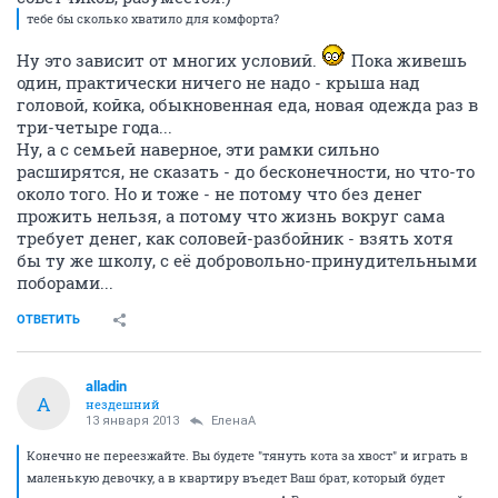
тебе бы сколько хватило для комфорта?
Ну это зависит от многих условий.
Пока живешь
один, практически ничего не надо - крыша над
головой, койка, обыкновенная еда, новая одежда раз в
три-четыре года...
Ну, а с семьей наверное, эти рамки сильно
расширятся, не сказать - до бесконечности, но что-то
около того. Но и тоже - не потому что без денег
прожить нельзя, а потому что жизнь вокруг сама
требует денег, как соловей-разбойник - взять хотя
бы ту же школу, с её добровольно-принудительными
поборами...
ОТВЕТИТЬ
alladin
A
нездешний
13 января 2013
ЕленаА
Конечно не переезжайте. Вы будете "тянуть кота за хвост" и играть в
маленькую девочку, а в квартиру въедет Ваш брат, который будет