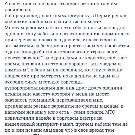
А если ничего не надо - то действительно зачем
насиловать.
Я в предпоследнюю коммандировку в Перми решал
кое-какие проблемы возникшие на месте.
Мне там рекламные агенства без оплаты за полдня
сделали кучу работы по восстановлению сломанного
при перевозке сложного девайса, инкассаторы с
автоматами за бесплатно просто так меня с кассетой
с деньгами до банка из торгового центра отвели,
просто сказали "ты с деньгами не ходи тут, сложное
время, позвони на сотовый заранее - мы заедем и
поможем", в банк меня передали, местную охрану
попросили присмотреть пока деньги не сдам и в
очереди сижу, местные торговцы
купюроприемниками два дня друг другу звонили
искали мне кассету которая у меня на месте
оказалось сломанной, перезванивали мне,
предлагали разные варианты по срокам и ценам, в
наличии искали у кого есть - сами искали, МТС
подключили девайс в торговом центре на
выделенный интернет-канал, причем кабели там не
их и они искали админов что в свое время там