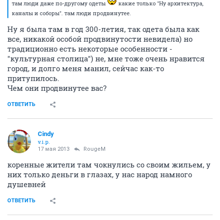
там люди даже по-другому одеты
какие только "Ну архитектура,
каналы и соборы". там люди продвинутее.
Ну я была там в год 300-летия, так одета была как
все, никакой особой продвинутости невидела) но
традиционно есть некоторые особенности -
"культурная столица") не, мне тоже очень нравится
город, и долго меня манил, сейчас как-то
притупилось.
Чем они продвинутее вас?
ОТВЕТИТЬ
Cindy
v.i.p.
17 мая 2013
RougeM
коренные жители там чокнулись со своим жильем, у
них только деньги в глазах, у нас народ намного
душевней
ОТВЕТИТЬ