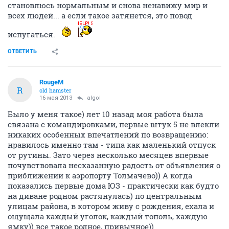
становлюсь нормальным и снова ненавижу мир и
всех людей... а если такое затянется, это повод
испугаться.
ОТВЕТИТЬ
RougeM
R
old hamster
16 мая 2013
algol
Было у меня такое) лет 10 назад моя работа была
связана с командировками, первые штук 5 не влекли
никаких особенных впечатлений по возвращению:
нравилось именно там - типа как маленький отпуск
от рутины. Зато через несколько месяцев впервые
почувствовала несказанную радость от объявления о
приближении к аэропорту Толмачево)) А когда
показались первые дома ЮЗ - практически как будто
на диване родном растянулась) по центральным
улицам района, в котором живу с рождения, ехала и
ощущала каждый уголок, каждый тополь, каждую
ямку)) все такое родное, привычное))