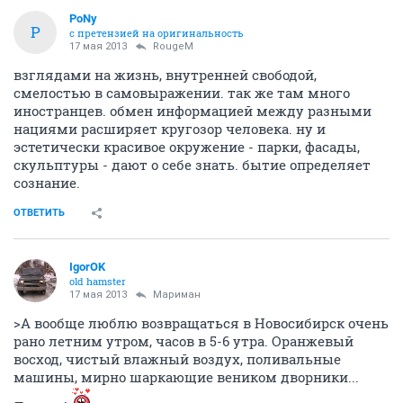
PoNy
P
с претензией на оригинальность
17 мая 2013
RougeM
взглядами на жизнь, внутренней свободой,
смелостью в самовыражении. так же там много
иностранцев. обмен информацией между разными
нациями расширяет кругозор человека. ну и
эстетически красивое окружение - парки, фасады,
скульптуры - дают о себе знать. бытие определяет
сознание.
ОТВЕТИТЬ
IgorOK
old hamster
17 мая 2013
Мариман
>А вообще люблю возвращаться в Новосибирск очень
рано летним утром, часов в 5-6 утра. Оранжевый
восход, чистый влажный воздух, поливальные
машины, мирно шаркающие веником дворники...