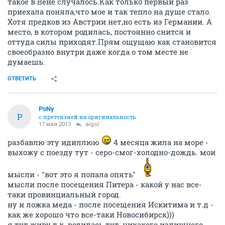
такое в Вене случалось.Как только первый раз
приехала поняла,что мое и так тепло на душе стало.
Хотя предков из Австрии нет,но есть из Германии. А
место, в котором родилась, постоянно снится и
оттуда силы приходят.Прям ощущаю как становится
своеобразно внутри даже когда о том месте не
думаешь.
ОТВЕТИТЬ
PoNy
P
с претензией на оригинальность
17 мая 2013
algol
разбавлю эту идиллюю
4 месяца жила на море -
выхожу с поезду тут - серо-смог-холодно-дождь. мои
мысли - "вот это я попала опять"
мысли после посещения Питера - какой у нас все-
таки провинциальный город.
ну и ложка меда - после посещения Искитима и т.д -
как же хорошо что все-таки Новосибирск)))
я тут живу т.к. родилась тут, никакого излишнего