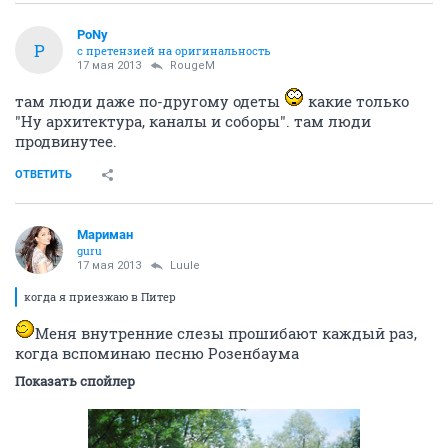
PoNy
P
с претензией на оригинальность
17 мая 2013
RougeM
там люди даже по-другому одеты
какие только
"Ну архитектура, каналы и соборы". там люди
продвинутее.
ОТВЕТИТЬ
Мариман
guru
17 мая 2013
Luule
когда я приезжаю в Питер
Меня внутренние слезы прошибают каждый раз,
когда вспоминаю песню Розенбаума
Показать спойлер