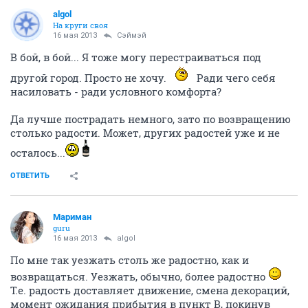
algol
На круги своя
16 мая 2013
Сэймэй
В бой, в бой... Я тоже могу перестраиваться под
другой город. Просто не хочу.
Ради чего себя
насиловать - ради условного комфорта?
Да лучше пострадать немного, зато по возвращению
столько радости. Может, других радостей уже и не
осталось...
ОТВЕТИТЬ
Мариман
guru
16 мая 2013
algol
По мне так уезжать столь же радостно, как и
возвращаться. Уезжать, обычно, более радостно
Т.е. радость доставляет движение, смена декораций,
момент ожидания прибытия в пункт В, покинув