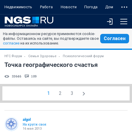
Недвижимость
Работа
Новости
Погода
Дом
На информационном ресурсе применяются cookie-
Согласен
файлы. Оставаясь на сайте, вы подтверждаете свое
согласие
на их использование.
НГС.Форум
Семья Здоровье
Психологический форум
Точка географического счастья
33646
109
1
2
3
algol
На круги своя
16 мая 2013