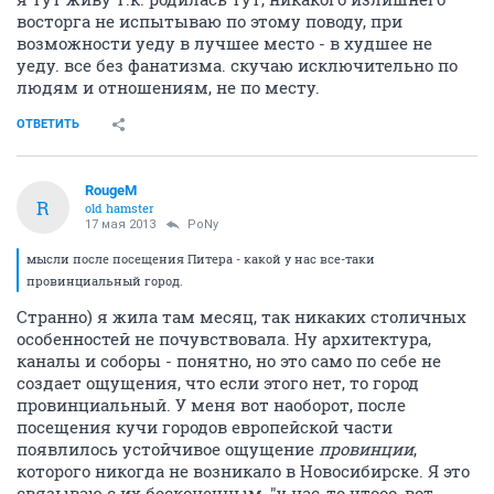
восторга не испытываю по этому поводу, при
возможности уеду в лучшее место - в худшее не
уеду. все без фанатизма. скучаю исключительно по
людям и отношениям, не по месту.
ОТВЕТИТЬ
RougeM
R
old hamster
17 мая 2013
PoNy
мысли после посещения Питера - какой у нас все-таки
провинциальный город.
Странно) я жила там месяц, так никаких столичных
особенностей не почувствовала. Ну архитектура,
каналы и соборы - понятно, но это само по себе не
создает ощущения, что если этого нет, то город
провинциальный. У меня вот наоборот, после
посещения кучи городов европейской части
появлилось устойчивое ощущение
провинции
,
которого никогда не возникало в Новосибирске. Я это
связываю с их бесконечным, "у нас-то чтооо, вот