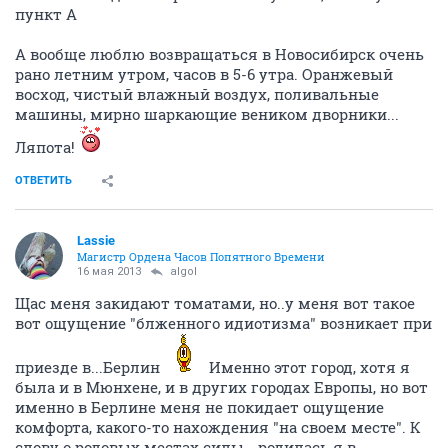
пункт А
А вообще люблю возвращаться в Новосибирск очень
рано летним утром, часов в 5-6 утра. Оранжевый
восход, чистый влажный воздух, поливальные
машины, мирно шаркающие веником дворники...
Ляпота!
ОТВЕТИТЬ
Lassie
Магистр Ордена Часов Попятного Времени
16 мая 2013
algol
Щас меня закидают томатами, но..у меня вот такое
вот ощущение "блженного идиотизма" возникает при
приезде в...Берлин
Именно этот город, хотя я
была и в Мюнхене, и в других городах Европы, но вот
именно в Берлине меня не покидает ощущение
комфорта, какого-то нахождения "на своем месте". К
слову о родовых местах силы - родилась я в