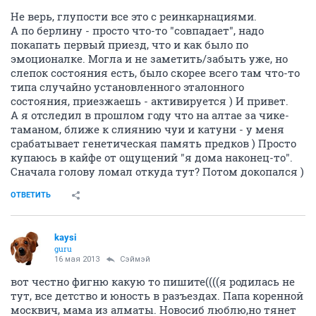
Не верь, глупости все это с реинкарнациями.
А по берлину - просто что-то "совпадает", надо
покапать первый приезд, что и как было по
эмоционалке. Могла и не заметить/забыть уже, но
слепок состояния есть, было скорее всего там что-то
типа случайно установленного эталонного
состояния, приезжаешь - активируется ) И привет.
А я отследил в прошлом году что на алтае за чике-
таманом, ближе к слиянию чуи и катуни - у меня
срабатывает генетическая память предков ) Просто
купаюсь в кайфе от ощущений "я дома наконец-то".
Сначала голову ломал откуда тут? Потом докопался )
ОТВЕТИТЬ
kaysi
guru
16 мая 2013
Сэймэй
вот честно фигню какую то пишите((((я родилась не
тут, все детство и юность в разъездах. Папа коренной
москвич, мама из алматы. Новосиб люблю,но тянет