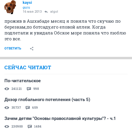
kaysi
guru
16 мая 2013
algol
прожив в Ашхабаде месяц я поняла что скучаю по
березкам,по ботсаду,его еловой аллеи. Когда
подлетали и увидала Обское море поняла что люблю
это все.
ОТВЕТИТЬ
СЕЙЧАС ЧИТАЮТ
По-читательское
241121
998
Дозор глобального потепления (часть 5)
35737
659
Зачем детям "Основы православной культуры"? - ч.1
230900
1484