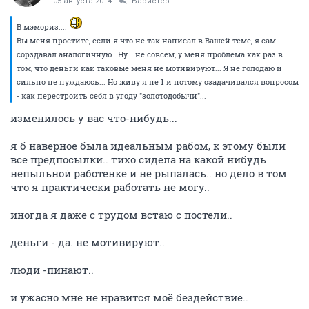
05 августа 2014
Баристер
В мэмориз....
Вы меня простите, если я что не так написал в Вашей теме, я сам
сорздавал аналогичную.. Ну... не совсем, у меня проблема как раз в
том, что деньги как таковые меня не мотивируют... Я не голодаю и
сильно не нуждаюсь... Но живу я не 1 и потому озадачивался вопросом
- как перестроить себя в угоду "золотодобычи"...
изменилось у вас что-нибудь...
я б наверное была идеальным рабом, к этому были
все предпосылки.. тихо сидела на какой нибудь
непыльной работенке и не рыпалась.. но дело в том
что я практически работать не могу..
иногда я даже с трудом встаю с постели..
деньги - да. не мотивируют..
люди -пинают..
и ужасно мне не нравится моё бездействие..