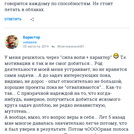
говорится каждому по способностям. Не стоит
летать в облаках.
ОТВЕТИТЬ
Баристер
забанен
05 августа 2014
Жемчужинка001
У меня решилось через "сила воли + характер"
Т.е.
мотивации я так и не смог добиться... Род
деятельности моей меня устраивает, но не нравятся
сами задачи... А до задач интересующих пока,
видимо, не дорос - опыт относительно не большой,
хорошие проекты пока не "отваливаются"... Как-то
так... С призрачной надеждой на то, что когда-
нибудь, наверное, получиться добиться искомого
круга задач долблю, не редко ненавистную,
мутотень...
А вообще, имхо, это вопрос веры в себя... Лет 5 назад
мне многое давалась значительно легче потому, что
я был уверен в результате. Потом чООООрная полоса