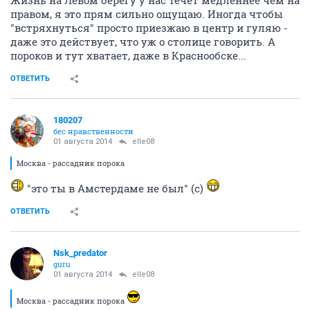
Жизнь на Левом берегу у нас течет медленнее чем на
правом, я это прям сильно ощущаю. Иногда чтобы
"встряхнуться" просто приезжаю в центр и гуляю -
даже это действует, что уж о столице говорить. А
пороков и тут хватает, даже в Краснообске...
ОТВЕТИТЬ
180207
бес нравственности
01 августа 2014
elle08
Москва - рассадник порока
"это ты в Амстердаме не был" (с)
ОТВЕТИТЬ
Nsk_predator
guru
01 августа 2014
elle08
Москва - рассадник порока