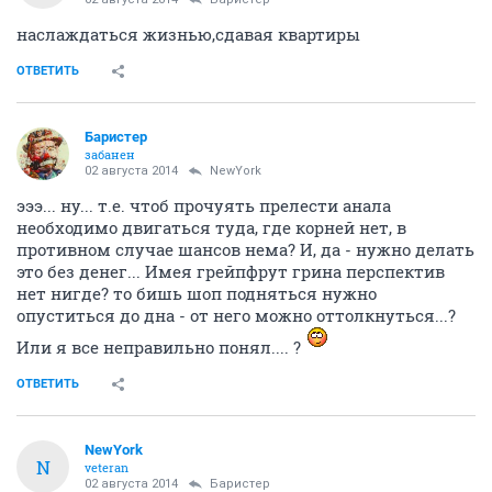
наслаждаться жизнью,сдавая квартиры
ОТВЕТИТЬ
Баристер
забанен
02 августа 2014
NewYоrk
эээ... ну... т.е. чтоб прочуять прелести анала
необходимо двигаться туда, где корней нет, в
противном случае шансов нема? И, да - нужно делать
это без денег... Имея грейпфрут грина перспектив
нет нигде? то бишь шоп подняться нужно
опуститься до дна - от него можно оттолкнуться...?
Или я все неправильно понял.... ?
ОТВЕТИТЬ
NewYоrk
N
veteran
02 августа 2014
Баристер