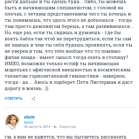
расти дальше и ты едешь туда... Либо, ты можешь
быть и начинающим специалистом, с головой на
плечах, с четким представлением чего ты хочешь и
ты понимаешь, что здесь этого не добьешься - тогда
там просто демпингом берешь, а там развиваешься...
Но, еще раз, если ты сидишь и думаешь - где бы
взять бабла так чтоб не перетрудиться, если ты сам
не знаешь в чем ты себя будешь проявлять, если ты
не уверен в том, что тебе вообще что-то помимо
филак ннада - имеет смысл тогда ехать в столицу?
ИМХО, возможно только еслиф ты начинающая
моделька с афигенской внешностью и космическим
талантом горизонтальной гимнастики - наверное,
тогда - да.... Авось и подберет Петя Листерман и даст
дорогу в жизнь...))
ОТВЕТИТЬ
elle08
dizzy
04 августа 2014
Баристер
гм, а вам не кажется, что вы пытаетесь рассказать