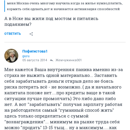
меня Москва очень многому научила.когда за жилье нужно,платить,
кормить себя.одевать,вот и начинается активизация способностей
А в Нске вы жили под мостом и питались
подаянием?
ОТВЕТИТЬ
Пофигистова1
guru
05 августа 2014
Жемчужинка001
Мне кажется Ваша внутренняя паника именно из-за
страха не выжить одной материально... Заставить
себя зарабатывать деньги открыв дело не боясь
риска потерять всё - не возможно..( да и начального
капитала похоже нет....про кредиты ваще в такой
ситуации лучше промолчать) Это либо дано либо
нет. А вот "зарабатывать" получая зарплату работая
на работодателя самый "гуманный способ жить"
здесь только определиться с суммой
"вознаграждения"... минимум на рынке труда себя
можно "продать" 13-15 тыщ... ну а максимум.....как