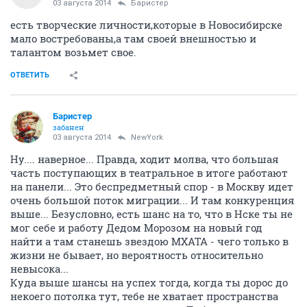
03 августа 2014
Баристер
есть творческие личности,которые в Новосибирске
мало востребованы,а там своей внешностью и
талантом возьмет свое.
ОТВЕТИТЬ
Баристер
забанен
03 августа 2014
NewYоrk
Ну.... наверное... Правда, ходит молва, что большая
часть поступающих в театральное в итоге работают
на панели... Это беспредметный спор - в Москву идет
очень большой поток миграции... И там конкуренция
выше... Безусловно, есть шанс на то, что в Нске ты не
мог себе и работу Дедом Морозом на новый год
найти а там станешь звездою МХАТА - чего только в
жизни не бывает, но вероятность относительно
невысока...
Куда выше шансы на успех тогда, когда ты дорос до
некоего потолка тут, тебе не хватает пространства