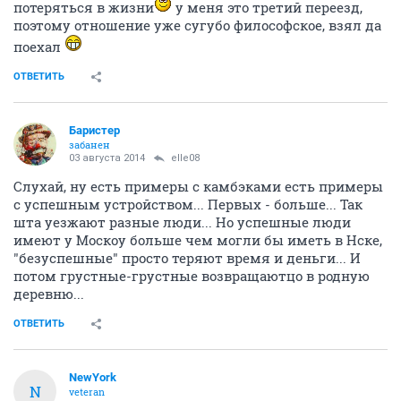
потеряться в жизни
у меня это третий переезд,
поэтому отношение уже сугубо философское, взял да
поехал
ОТВЕТИТЬ
Баристер
забанен
03 августа 2014
elle08
Слухай, ну есть примеры с камбэками есть примеры
с успешным устройством... Первых - больше... Так
шта уезжают разные люди... Но успешные люди
имеют у Москоу больше чем могли бы иметь в Нске,
"безуспешные" просто теряют время и деньги... И
потом грустные-грустные возвращаютцо в родную
деревню...
ОТВЕТИТЬ
NewYоrk
N
veteran