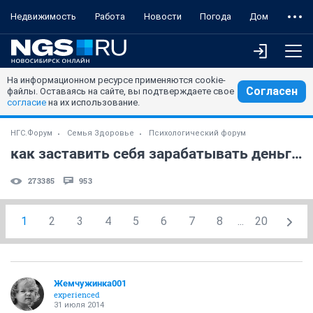
Недвижимость
Работа
Новости
Погода
Дом
На информационном ресурсе применяются cookie-
Согласен
файлы. Оставаясь на сайте, вы подтверждаете свое
согласие
на их использование.
НГС.Форум
Семья Здоровье
Психологический форум
как заставить себя зарабатывать деньги?
273385
953
1
2
3
4
5
6
7
8
...
20
Жемчужинка001
experienced
31 июля 2014