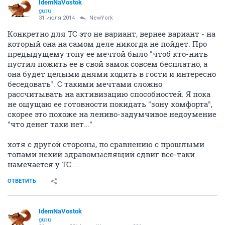
IdemNaVostok
guru
31 июля 2014
NewYоrk
Конкретно для ТС это не вариант, вернее вариант - на
который она на самом деле никогда не пойдет. Про
предыдущему топу ее мечтой было "чтоб кто-нить
пустил пожить ее в свой замок совсем бесплатно, а
она будет целыми днями ходить в гости и интересно
беседовать". С такими мечтами сложно
рассчитывать на активизацию способностей. Я пока
не ощущаю ее готовности покидать "зону комфорта",
скорее это похоже на лениво-задумчивое недоумение
"что денег таки нет..."
хотя с другой стороны, по сравнению с прошлыми
топами некий здравомыслящий сдвиг все-таки
намечается у ТС....
ОТВЕТИТЬ
IdemNaVostok
guru