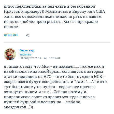
плюс перспективы,зачем ехать в безкоренной
Иркутск к примеру)) Москвичам в Европу или США
,хотя всё относительно,начинаю играть на вашем
поле, не люблю проигрывать. Вы всё прекрасно
поняли.
ОТВЕТИТЬ
Баристер
забанен
03 августа 2014
NewYоrk
я лишь к тому что Мск - не панацея.... так же как и
ньюВасюки типа ньюЙорка... соглашусь с автором
статьи недавней на НГС - те кто был нужен в НСК -
скорее всего будут востребванны и "тама"... А те кто
тут был никому не нужен - вероятнее прочего
останутся никем и там... Собсна потому и
приравниваю совет отправиться куда-либо за
лучшей судьбой к посылу на.... небо за
звездочкой...)))