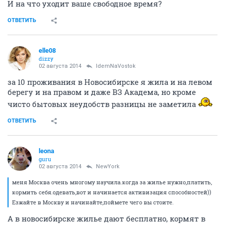
И на что уходит ваше свободное время?
ОТВЕТИТЬ
elle08
dizzy
02 августа 2014
IdemNaVostok
за 10 проживания в Новосибирске я жила и на левом
берегу и на правом и даже ВЗ Академа, но кроме
чисто бытовых неудобств разницы не заметила
ОТВЕТИТЬ
leona
guru
02 августа 2014
NewYоrk
меня Москва очень многому научила.когда за жилье нужно,платить,
кормить себя.одевать,вот и начинается активизация способностей))
Езжайте в Москву и начинайте,поймете чего вы стоите.
А в новосибирске жилье дают бесплатно, кормят в