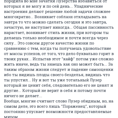
породила во мне зачатки Лузерства избавиться от
которых я не могу и по сей день... Упаднические
настроения делают решение любой задачи сложнее
многократно... Возникает соблазн откладывать на
завтра то что можно сделать сегодня и это завтра,
зачастую, не наступает никогда... Общая пассивность
нарастает, возникает стиль жизни, при котором ты
делаешь только необходимое и почти всегда через
силу... Это совсем другое качество жизни по
сравнению с тем, когда ты получаешь удовольствие
от массы успехов, от того, что дело буквально горит в
твоих руках... Испытав этот "кайф" потом уже сложно
жить иначе, ведь ты знаешь как оно может быть... За
таким образом жизни следует и падение самооценки
ибо ты видишь плоды своего безделья, видишь что
ты упустил... Ну и вот ты уже тотальный Лузер
который не ценит себя, следовательно его не ценят и
другие... Который не верит в себя и потому почти
ничего не делает...
Вообще, многие считают слово Лузер обидным, но, на
самом деле, это всего лишь "Пораженец", который
постоянно упускает возможности предоставляемые
миром...