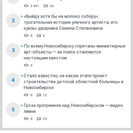
2 691
36
«Выйду хотя бы на молоко соберу»:
2
трогательная история уличного артиста, его
куклы-дворника Семена Степановича
0
6
По всему Новосибирску спрятаны миниатюрные
3
арт-объекты — их поиск становится
настоящим квестом
0
Стало известно, на каком этапе проект
4
строительства детской областной больницы в
Новосибирске
0
12
Гроза прогремела над Новосибирском — видео
5
ливня
0
34