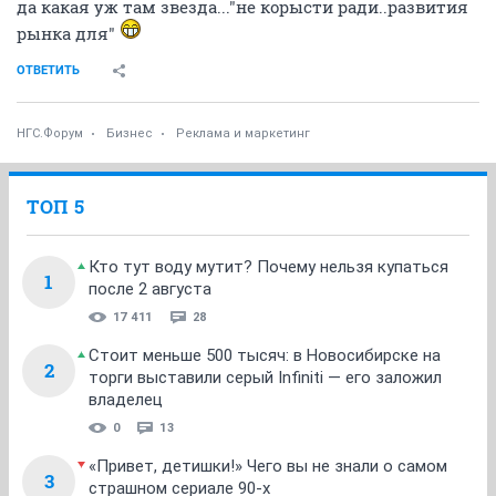
да какая уж там звезда..."не корысти ради..развития
рынка для"
ОТВЕТИТЬ
НГС.Форум
Бизнес
Реклама и маркетинг
ТОП 5
Кто тут воду мутит? Почему нельзя купаться
1
после 2 августа
17 411
28
Стоит меньше 500 тысяч: в Новосибирске на
2
торги выставили серый Infiniti — его заложил
владелец
0
13
«Привет, детишки!» Чего вы не знали о самом
3
страшном сериале 90-х