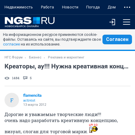
Недвижимость
Работа
Новости
Погода
Дом
На информационном ресурсе применяются cookie-
Согласен
файлы. Оставаясь на сайте, вы подтверждаете свое
согласие
на их использование.
НГС.Форум
Бизнес
Реклама и маркетинг
Креаторы, ау!!! Нужна креативная концепция и РК!
1484
5
flamencita
F
activist
13 марта 2012
Дорогие и уважаемые творческие люди!!!
очень надо разработать креативную концепцию,
визуал, слоган для торговой марки.