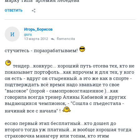
марку типа "артемия лебедева"
ОТВЕТИТЬ
Игорь_Борисов
И
guru
13 марта 2012
flamencita
стучитесь - поразрабатываем!
тендер...конкурс... хороший путь отсева тех, кто не
показывает портофоль...как впрочем и для тех, у кого
он есть - вдруг он стыренный..а это же как в спорте -
подтверждать всё время надо званьице то свое
"высокое" (порой - самопровозглашенное )...как
говорила всегда тренер Алины Кабаевой и других
выдающихся чемпионок, - "Сошла с пъедестала -
начинай все с начала" !
ессно первый этап бесплатный...кто дошел до
второго тогда уж платный...и вообще хорошая тогда
страховочка манагеру или топам, кто этим