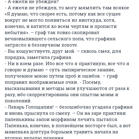
- А ежели не убежден?
- А ежели не убежден, то могу мямлить там всякое
«Я думаю, что скорее есть, потому как все сущее
вокруг не могло появиться из ниоткуда, хотя,
конечно, и катится ко всем чертям и пропасти
небытия». – граф так ловко скопировал
вечновыпившего сельского попа, что графиня
затрясло в беззвучном хохоте.
- Вы кощунствуете, друг мой. – сквозь смех, для
порядка, заметила графиня.
- Ни в коем разе. Ибо все что я практикую, все что я
говорю и думаю – суть эмпирическое знание,
полученное мною путем проб и ошибок. – граф
поправил воображаемые очки. - Посему,
высказывания и методы мои улучшаются от раза к
разу, ибо скорректированы они опытом моим и
поколений.
- Лекарь Голощапин! – безошибочно угадала графиня
и вновь прыснула со смеху. – Он на заре практики
папенькины запои морфином лечить пытался.
Папенька, конечно, в полнейшем восторге был, а вот
маменька дохтура борзыми травить начала на
вторую неделю лечения.