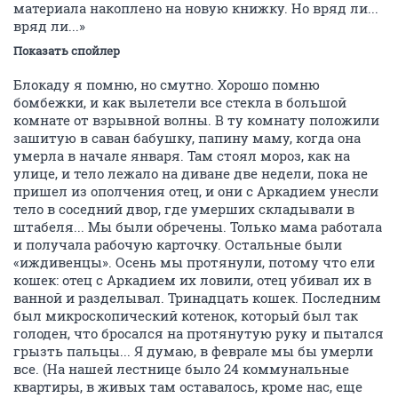
материала накоплено на новую книжку. Но вряд ли...
вряд ли...»
Показать спойлер
Блокаду я помню, но смутно. Хорошо помню
бомбежки, и как вылетели все стекла в большой
комнате от взрывной волны. В ту комнату положили
зашитую в саван бабушку, папину маму, когда она
умерла в начале января. Там стоял мороз, как на
улице, и тело лежало на диване две недели, пока не
пришел из ополчения отец, и они с Аркадием унесли
тело в соседний двор, где умерших складывали в
штабеля... Мы были обречены. Только мама работала
и получала рабочую карточку. Остальные были
«иждивенцы». Осень мы протянули, потому что ели
кошек: отец с Аркадием их ловили, отец убивал их в
ванной и разделывал. Тринадцать кошек. Последним
был микроскопический котенок, который был так
голоден, что бросался на протянутую руку и пытался
грызть пальцы... Я думаю, в феврале мы бы умерли
все. (На нашей лестнице было 24 коммунальные
квартиры, в живых там оставалось, кроме нас, еще