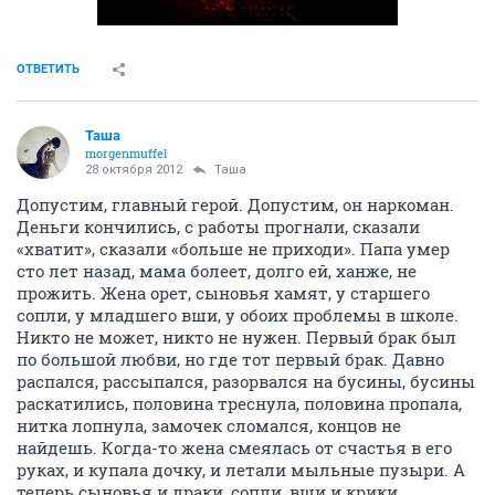
ОТВЕТИТЬ
Таша
morgenmuffel
28 октября 2012
Таша
Допустим, главный герой. Допустим, он наркоман.
Деньги кончились, с работы прогнали, сказали
«хватит», сказали «больше не приходи». Папа умер
сто лет назад, мама болеет, долго ей, ханже, не
прожить. Жена орет, сыновья хамят, у старшего
сопли, у младшего вши, у обоих проблемы в школе.
Никто не может, никто не нужен. Первый брак был
по большой любви, но где тот первый брак. Давно
распался, рассыпался, разорвался на бусины, бусины
раскатились, половина треснула, половина пропала,
нитка лопнула, замочек сломался, концов не
найдешь. Когда-то жена смеялась от счастья в его
руках, и купала дочку, и летали мыльные пузыри. А
теперь сыновья и драки, сопли, вши и крики.