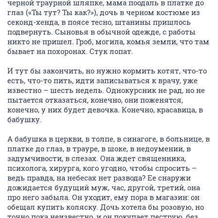
черной траурной шляпке, мама поодаль в платке до
глаз («Ты тут? Ты как?»), дочь в черном костюме из
секонд-хенда, в поясе тесно, штанины пришлось
подвернуть. Сыновья в обычной одежде, с работы
никто не пришел. Гроб, могила, комья земли, что там
бывает на похоронах. Стук лопат.
И тут бы закончить, но нужно кормить котят, что-то
есть, что-то пить, идти записываться к врачу, уже
известно – шесть недель. Однокурсник не рад, но не
пытается отказаться, конечно, они поженятся,
конечно, у них будет девочка. Конечно, красавица, в
бабушку.
А бабушка в церкви, в толпе, в синагоге, в больнице, в
платке до глаз, в трауре, в шоке, в недоумении, в
задумчивости, в слезах. Она ждет священника,
психолога, хирурга, кого угодно, чтобы спросить –
ведь правда, на небесах нет развода? Ее снаружи
дожидается будущий муж, час, другой, третий, она
про него забыла. Он уходит, ему пора в магазин: он
обещал купить коляску. Дочь хотела бы розовую, но
точно пока неизвестно, и он покупает пеструю, без