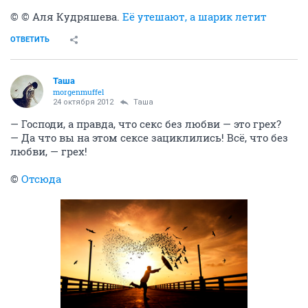
© © Аля Кудряшева.
Её утешают, а шарик летит
ОТВЕТИТЬ
Таша
morgenmuffel
24 октября 2012
Таша
— Господи, а правда, что секс без любви — это грех?
— Да что вы на этом сексе зациклились! Всё, что без
любви, — грех!
©
Отсюда