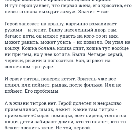
И тут герой узнает, что первая жена, его красотка, его
невеста снова выходит замуж. Значит – всё.
Герой залезает на крышу, картинно взмахивает
руками – и летит. Внизу населенный двор, там
бегают дети, он может упасть на кого-то из них,
может ранить, может убить – но повезло. Он упал на
кошку. Кошка больна, кошка спит, кошка тут вообще
ни при чем, но у нее котята. Были. Четыре: серый,
черный, рыжий и полосатый. Вон, играют на
солнечном тротуаре.
И сразу титры, поперек котят. Зритель уже все
понял, или поймет, рыдая, после фильма. Или не
поймет. Его проблемы.
А в жизни титров нет. Герой долетел и некрасиво
приземлился, шмяк, лежит. Какие там титры -
приезжает «Скорая помощь», воет сирена, толпятся
люди, детей забирают домой, кто-то плачет, кто-то
бежит звонить жене. Не той, первой.