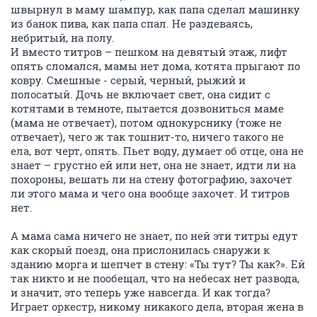
швырнул в маму шампур, как папа сделал машинку
из банок пива, как папа спал. Не раздеваясь,
небритый, на полу.
И вместо титров – пешком на девятый этаж, лифт
опять сломался, мамы нет дома, котята прыгают по
ковру. Смешные - серый, черный, рыжий и
полосатый. Дочь не включает свет, она сидит с
котятами в темноте, пытается дозвониться маме
(мама не отвечает), потом однокурснику (тоже не
отвечает), чего ж так тошнит-то, ничего такого не
ела, вот черт, опять. Пьет воду, думает об отце, она не
знает – грустно ей или нет, она не знает, идти ли на
похороны, вешать ли на стену фотографию, захочет
ли этого мама и чего она вообще захочет. И титров
нет.
А мама сама ничего не знает, по ней эти титры едут
как скорый поезд, она прислонилась снаружи к
зданию морга и шепчет в стену: «Ты тут? Ты как?». Ей
так никто и не пообещал, что на небесах нет развода,
и значит, это теперь уже навсегда. И как тогда?
Играет оркестр, никому никакого дела, вторая жена в