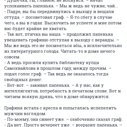
- Душечка, ты, главное, не волнуйся. – начал
успокаивать папенька. – Мы ж ведь не чужие, чай...
- Падре, вы бы передвинулись к выходу и вещали
оттуда. – посоветовал граф. – Я-то сбегу в случае
чего, а вы в годах. Выскочить не успеете и мне потом
вас будет крайне не хватать.
- Так вот, птичка вы наша. – продолжил папенька
увещевать графиню отступая к выходу с веранды. –
Мы же ведь это не посмеяться абы, а исключительно
из литературного голода. Читать-то в доме нечего
совсем.
- А ведь просили купить библиотеку купца
Самохвайлова в прошлом году, между прочим. –
подал голос граф. – Так ведь не оказалось тогда
свободных денег.
- Вот-вот. – закивал папенька. – А у нас, как у
интеллигентов, потребность в печатном слове. Вот и
читаем всякую дрянь, что в доме обнаружится.
Графиня встала с кресла и попыталась испепелить
мужчин взглядом.
- По-моему, она синеет уже. – озабоченно сказал граф.
- Да нет. Просто вечереет уже. – возразил папенька. –