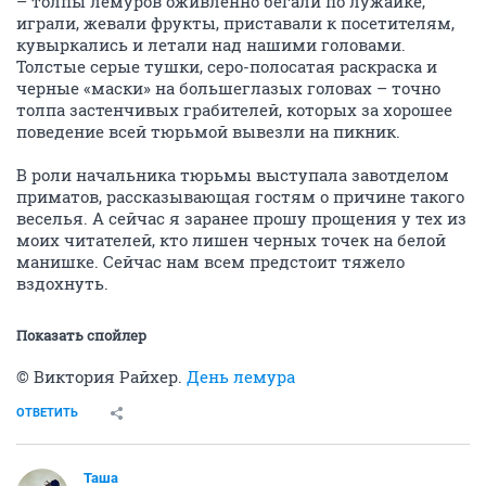
– толпы лемуров оживленно бегали по лужайке,
играли, жевали фрукты, приставали к посетителям,
кувыркались и летали над нашими головами.
Толстые серые тушки, серо-полосатая раскраска и
черные «маски» на большеглазых головах – точно
толпа застенчивых грабителей, которых за хорошее
поведение всей тюрьмой вывезли на пикник.
В роли начальника тюрьмы выступала завотделом
приматов, рассказывающая гостям о причине такого
веселья. А сейчас я заранее прошу прощения у тех из
моих читателей, кто лишен черных точек на белой
манишке. Сейчас нам всем предстоит тяжело
вздохнуть.
Показать спойлер
© Виктория Райхер.
День лемура
ОТВЕТИТЬ
Таша