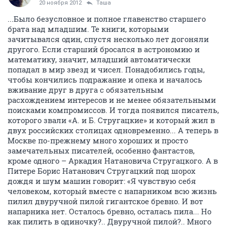
20 ноября 2012
Таша
...Было безусловное и полное главенство старшего
брата над младшим. Те книги, которыми
зачитывался один, спустя несколько лет догоняли
другого. Если старший бросался в астрономию и
математику, значит, младший автоматически
попадал в мир звезд и чисел. Понадобились годы,
чтобы кончились подражание и опека и началось
вживание друг в друга с обязательным
расхождением интересов и не менее обязательными
поисками компромиссов. И тогда появился писатель,
которого звали «А. и Б. Стругацкие» и который жил в
двух российских столицах одновременно... А теперь в
Москве по-прежнему много хороших и просто
замечательных писателей, особенно фантастов,
кроме одного – Аркадия Натановича Стругацкого. А в
Питере Борис Натанович Стругацкий под шорох
дождя и шум машин говорит: «Я чувствую себя
человеком, который вместе с напарником всю жизнь
пилил двуручной пилой гигантское бревно. И вот
напарника нет. Осталось бревно, осталась пила... Но
как пилить в одиночку?.. Двуручной пилой?.. Много