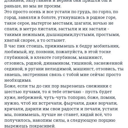
длинней, запутанней и верней они пришли бы и
раньше, но мы не просим.
Это просто осень и все устали по грудь, по горло, по
город, завязли в болоте, уткнувшись в родное горе,
такое серое, вытертое местами, шагали, ночью не
спали, в метро листали, застыли и их застали -
такими нежными, дышащими,пустыми, простыми,
хватай скорее, а то остынет.
В час пик стоишь, прижимаешь к бедру мобильник,
любимый, ну, позвони, пожалуйста, в этой тоске
глубинной, в клекоте голубином, машинист,
отзовись, родной, динамиком, тишиной, заснеженной
сединой, в ругани нелюдимой, машинст, отзовись, ты
знаешь, экстренная связь с тобой мне сейчас просто
необходима.
Боже, если ты до сих пор вырезаешь снежинки с
шестью лучами, то я тебе отвечаю - пусть будет
хуже, небрежней, чуть-чуть топорно, боже, помни,
нужно, чтоб их встречали, фырчали, даже ворчали,
кричали, дарили им свои радости и печали, устали
мы, понимаешь, лучше не станет, кидай всё, что
получилось, накопим силы, а следующую порцию
вырежешь покрасивей.