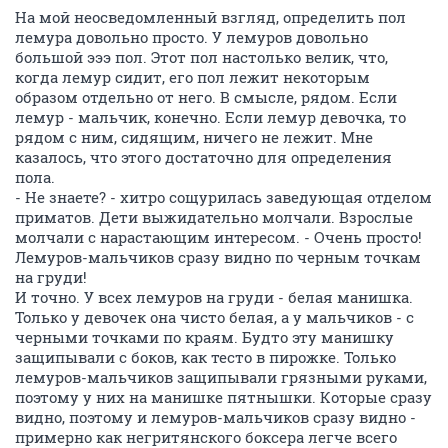
На мой неосведомленный взгляд, определить пол
лемура довольно просто. У лемуров довольно
большой эээ пол. Этот пол настолько велик, что,
когда лемур сидит, его пол лежит некоторым
образом отдельно от него. В смысле, рядом. Если
лемур - мальчик, конечно. Если лемур девочка, то
рядом с ним, сидящим, ничего не лежит. Мне
казалось, что этого достаточно для определения
пола.
- Не знаете? - хитро сощурилась заведующая отделом
приматов. Дети выжидательно молчали. Взрослые
молчали с нарастающим интересом. - Очень просто!
Лемуров-мальчиков сразу видно по черным точкам
на груди!
И точно. У всех лемуров на груди - белая манишка.
Только у девочек она чисто белая, а у мальчиков - с
черными точками по краям. Будто эту манишку
защипывали с боков, как тесто в пирожке. Только
лемуров-мальчиков защипывали грязными руками,
поэтому у них на манишке пятнышки. Которые сразу
видно, поэтому и лемуров-мальчиков сразу видно -
примерно как негритянского боксера легче всего