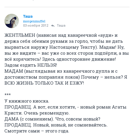
Таша
morgenmuffel
03 ноября 2012
Таша
ЖЕНТЛЬМЕН (нависая над канареечной «ауди» и
держа себя обеими руками за горло, чтобы не дать
вырваться наружу Настоящему Тексту). Мадам! Ну,
вы же видите – вас уже со всех сторон подпёрли, а вы
всё корячитесь! Здесь одностороннее движение!
Задом ездить НЕЛЬЗЯ!
МАДАМ (выглядывая из канареечного дупла и с
достоинством поправляя локон) Почему – нельзя? Я
ВСЮ ЖИЗНЬ ТОЛЬКО ТАК И ЕЗЖУ!
***
У книжного киоска.
ПРОДАВЕЦ. А вот, если хотите, - новый роман Агаты
Кристи. Очень рекомендую.
ДАМА (с сомнением). Что, совсем новый?
ПРОДАВЕЦ. Новый, новый, не сомневайтесь.
Смотрите сами – этого года.