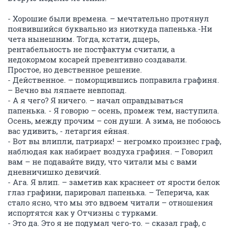
- Хорошие были времена. – мечтательно протянул
появившийся буквально из ниоткуда папенька.-Ни
чета нынешним. Тогда, кстати, дщерь,
рентабельность не постфактум считали, а
недокормом косарей превентивно создавали.
Простое, но девственное решение.
- Действенное. – поморщившись поправила графиня.
– Вечно вы ляпаете невпопад.
- А я чего? Я ничего. – начал оправдываться
папенька. - Я говорю – осень, промеж тем, наступила.
Осень, между прочим – сон души. А зима, не побоюсь
вас удивить, - летаргия ейная.
- Вот вы влипли, патриарх! – негромко произнес граф,
наблюдая как набирает воздуха графиня. – Говорил
вам – не подавайте виду, что читали мы с вами
дневничишко девичий.
- Ага. Я влип. – заметив как краснеет от ярости белок
глаз графини, парировал папенька. – Теперича, как
стало ясно, что мы это вдвоем читали – отношения
испортятся как у Отчизны с турками.
- Это да. Это я не подумал чего-то. – сказал граф, с