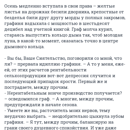
Осень медленно вступала в свои права – желтые
листья на дорожках бесили дворника, крепостные от
безделья били друг другу морды у полных закромов,
графиня вздыхала с мощностью в шестьдесят
децибел над учетной книгой. Граф молча курил,
стараясь выпустить кольцо дыма так, чтоб молодая
луна, в какой-то момент, оказалась точно в центре
дымового кольца.
- Вы бы, Ваше Сиятельство, поговорили со мной, что
ли? – прервала идиллию графиня. – А то у меня, еже-
ей, от этих расчетов рентабельности
сельхозпродукции вот-вот депрессия случится и
последующий припадок ярости. Первый же и
пострадаете, между прочим.
- Нерентабельным нонче производство получается?
– осведомился граф. – А многие, между прочим,
предупреждали в начале сезона.
- Умеете же вы, расточитель моих нервов, тему
неудачно выбрать. – неодобрительно цыкнула зубом
графиня. – Я тут, между прочим, балансирую на
грани своего душевного спокойствия. И уже даже