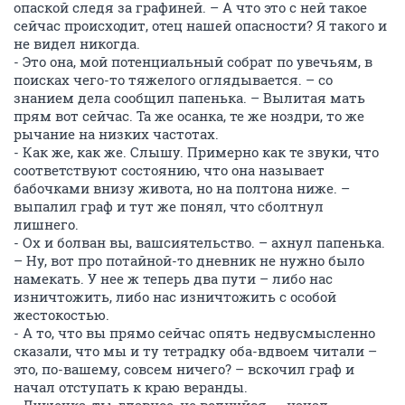
опаской следя за графиней. – А что это с ней такое
сейчас происходит, отец нашей опасности? Я такого и
не видел никогда.
- Это она, мой потенциальный собрат по увечьям, в
поисках чего-то тяжелого оглядывается. – со
знанием дела сообщил папенька. – Вылитая мать
прям вот сейчас. Та же осанка, те же ноздри, то же
рычание на низких частотах.
- Как же, как же. Слышу. Примерно как те звуки, что
соответствуют состоянию, что она называет
бабочками внизу живота, но на полтона ниже. –
выпалил граф и тут же понял, что сболтнул
лишнего.
- Ох и болван вы, вашсиятельство. – ахнул папенька.
– Ну, вот про потайной-то дневник не нужно было
намекать. У нее ж теперь два пути – либо нас
изничтожить, либо нас изничтожить с особой
жестокостью.
- А то, что вы прямо сейчас опять недвусмысленно
сказали, что мы и ту тетрадку оба-вдвоем читали –
это, по-вашему, совсем ничего? – вскочил граф и
начал отступать к краю веранды.