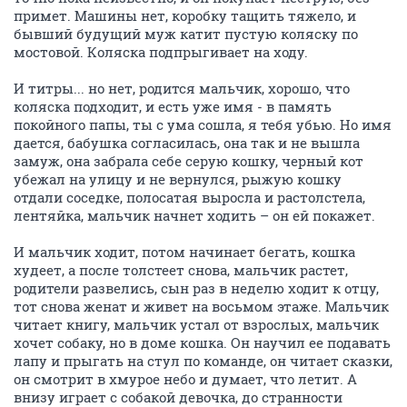
примет. Машины нет, коробку тащить тяжело, и
бывший будущий муж катит пустую коляску по
мостовой. Коляска подпрыгивает на ходу.
И титры... но нет, родится мальчик, хорошо, что
коляска подходит, и есть уже имя - в память
покойного папы, ты с ума сошла, я тебя убью. Но имя
дается, бабушка согласилась, она так и не вышла
замуж, она забрала себе серую кошку, черный кот
убежал на улицу и не вернулся, рыжую кошку
отдали соседке, полосатая выросла и растолстела,
лентяйка, мальчик начнет ходить – он ей покажет.
И мальчик ходит, потом начинает бегать, кошка
худеет, а после толстеет снова, мальчик растет,
родители развелись, сын раз в неделю ходит к отцу,
тот снова женат и живет на восьмом этаже. Мальчик
читает книгу, мальчик устал от взрослых, мальчик
хочет собаку, но в доме кошка. Он научил ее подавать
лапу и прыгать на стул по команде, он читает сказки,
он смотрит в хмурое небо и думает, что летит. А
внизу играет с собакой девочка, до странности