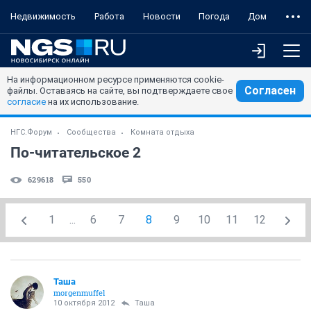
Недвижимость
Работа
Новости
Погода
Дом
На информационном ресурсе применяются cookie-
Согласен
файлы. Оставаясь на сайте, вы подтверждаете свое
согласие
на их использование.
НГС.Форум
Сообщества
Комната отдыха
По-читательское 2
629618
550
1
...
6
7
8
9
10
11
12
Таша
morgenmuffel
10 октября 2012
Таша