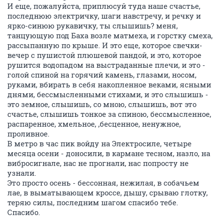
И еще, пожалуйста, приплюсуй туда наше счастье,
последнюю электричку, шаги навстречу, и речку и
ярко-синюю рукавичку, ты слышишь? меня,
танцующую под Баха возле матмеха, и горстку смеха,
рассыпанную по крыше. И это еще, которое свечки-
вечер с пушистой плюшевой пандой, и это, которое
рушится водопадом на выстраданные плечи, и это -
голой спиной на горячий камень, глазами, носом,
руками, вбирать в себя накопленное веками, ясными
днями, бессмысленными стихами, и это слышишь -
это земное, слышишь, со мною, слышишь, вот это
счастье, слышишь тонкое за спиною, бессмысленное,
распаренное, хмельное, ,бесценное, ненужное,
проливное.
В метро в час пик войду на Электросиле, четыре
месяца осени - доносили, в кармане тесном, назло, на
вибросигнале, нас не прогнали, нас попросту не
узнали.
Это просто осень - бессонная, нежилая, в собачьем
лае, в выматывающем кроссе, дышу, срываю глотку,
теряю силы, последним шагом спасибо тебе.
Спасибо.