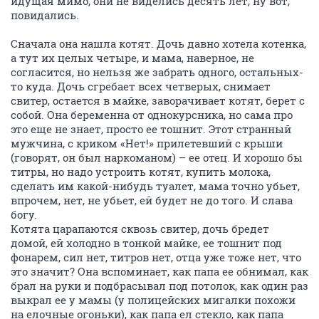
идущая мимо, они не виделись десять лет, ну вот,
повидались.
Сначала она нашла котят. Дочь давно хотела котенка,
а тут их целых четыре, и мама, наверное, не
согласится, но нельзя же забрать одного, остальных-
то куда. Дочь сгребает всех четверых, снимает
свитер, остается в майке, заворачивает котят, берет с
собой. Она беременна от однокурсника, но сама про
это еще не знает, просто ее тошнит. Этот странный
мужчина, с криком «Нет!» прилетевший с крыши
(говорят, он был наркоманом) – ее отец. И хорошо бы
титры, но надо устроить котят, купить молока,
сделать им какой-нибудь туалет, мама точно убьет,
впрочем, нет, не убьет, ей будет не до того. И слава
богу.
Котята царапаются сквозь свитер, дочь бредет
домой, ей холодно в тонкой майке, ее тошнит под
фонарем, сил нет, титров нет, отца уже тоже нет, что
это значит? Она вспоминает, как папа ее обнимал, как
брал на руки и подбрасывал под потолок, как один раз
выкрал ее у мамы (у полицейских мигалки похожи
на елочные огоньки), как папа ел стекло, как папа