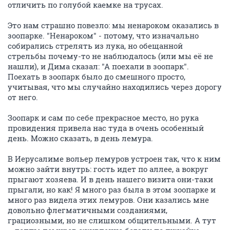
отличить по голубой каемке на трусах.
Это нам страшно повезло: мы ненароком оказались в
зоопарке. "Ненароком" - потому, что изначально
собирались стрелять из лука, но обещанной
стрельбы почему-то не наблюдалось (или мы её не
нашли), и Дима сказал: "А поехали в зоопарк".
Поехать в зоопарк было до смешного просто,
учитывая, что мы случайно находились через дорогу
от него.
Зоопарк и сам по себе прекрасное место, но рука
провидения привела нас туда в очень особенный
день. Можно сказать, в день лемура.
В Иерусалиме вольер лемуров устроен так, что к ним
можно зайти внутрь: гость идет по аллее, а вокруг
прыгают хозяева. И в день нашего визита они-таки
прыгали, но как! Я много раз была в этом зоопарке и
много раз видела этих лемуров. Они казались мне
довольно флегматичными созданиями,
грациозными, но не слишком общительными. А тут