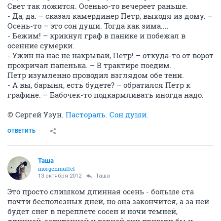
Свет так ложится. Осенью-то вечереет раньше.
- Да, да. – сказал камердинер Петр, выходя из дому. –
Осень-то – это сон души. Тогда как зима....
- Бежим! – крикнул граф в панике и побежал в
осенние сумерки.
- Ужин на нас не накрывай, Петр! – откуда-то от ворот
прокричал папенька. – В трактире поедим.
Петр изумленно проводил взглядом обе тени.
- А вы, барыня, есть будете? – обратился Петр к
графине. – Бабочек-то подкармливать иногда надо.
© Сергей Узун.
Пастораль. Сон души.
ОТВЕТИТЬ
Таша
morgenmuffel
13 октября 2012
Таша
Это просто слишком длинная осень - больше ста
почти бесполезных дней, но она закончится, а за ней
будет снег в переплете сосен и ночи темней,