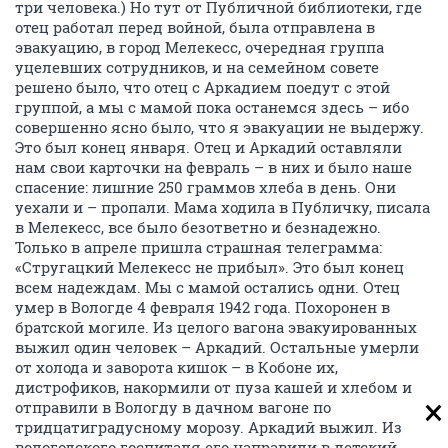
три человека.) Но тут от Публичной библиотеки, где
отец работал перед войной, была отправлена в
эвакуацию, в город Мелекесс, очередная группа
уцелевших сотрудников, и на семейном совете
решено было, что отец с Аркадием поедут с этой
группой, а мы с мамой пока останемся здесь – ибо
совершенно ясно было, что я эвакуации не выдержу.
Это был конец января. Отец и Аркадий оставляли
нам свои карточки на февраль – в них и было наше
спасение: лишние 250 граммов хлеба в день. Они
уехали и – пропали. Мама ходила в Публичку, писала
в Мелекесс, все было безответно и безнадежно.
Только в апреле пришла страшная телеграмма:
«Стругацкий Мелекесс не прибыл». Это был конец
всем надеждам. Мы с мамой остались одни. Отец
умер в Вологде 4 февраля 1942 года. Похоронен в
братской могиле. Из целого вагона эвакуированных
выжил один человек – Аркадий. Остальные умерли
от холода и заворота кишок – в Кобоне их,
дистрофиков, накормили от пуза кашей и хлебом и
отправили в Вологду в дачном вагоне по
тридцатиградусному морозу. Аркадий выжил. Из
вологодского госпиталя его направили в детский