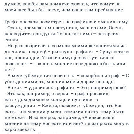
думаю, как бы вам помягче сказать, что хомут на
моей шее был бы легче, чем ваше там пребывание.
Граф с опаской посмотрел на графиню и сменил тему:
- Осень, промеж тем наступила, ма шер ами. Осень,
как водится сон души. Тогда как зима – летаргия
ейная.
- Не разговаривайте со мной моими же записями из
дневника, подлец! – рыкнула графиня. – Сунули таки
нос, прохиндей! У вас из имущества тут ничего
своего нет – так хоть мнение свое должно быть или
нет?
- У меня убеждения свои есть. – оскорбился граф. – С
убеждениями-то, мнения мне и даром не надо.
- Во как. – удивилась графиня. – Это, например, как?
- Это как, например, с верой. – граф проводил
взглядом дымовое кольцо и пустился в
рассуждения. – Ежели, скажем, я убежден, что Бог
есть, то и мнений у меня никаких на эту тему быть
не может. И за вопрос, например, «А какое ваше
мнение на тему Бог есть или нет? » я запросто могу в
харю заехать.