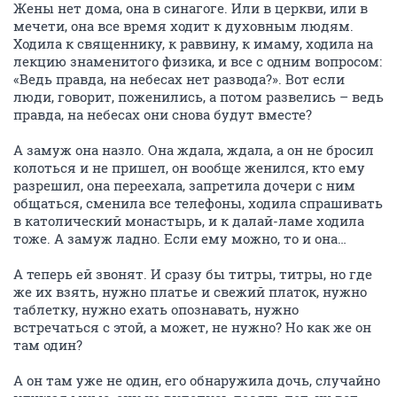
Жены нет дома, она в синагоге. Или в церкви, или в
мечети, она все время ходит к духовным людям.
Ходила к священнику, к раввину, к имаму, ходила на
лекцию знаменитого физика, и все с одним вопросом:
«Ведь правда, на небесах нет развода?». Вот если
люди, говорит, поженились, а потом развелись – ведь
правда, на небесах они снова будут вместе?
А замуж она назло. Она ждала, ждала, а он не бросил
колоться и не пришел, он вообще женился, кто ему
разрешил, она переехала, запретила дочери с ним
общаться, сменила все телефоны, ходила спрашивать
в католический монастырь, и к далай-ламе ходила
тоже. А замуж ладно. Если ему можно, то и она…
А теперь ей звонят. И сразу бы титры, титры, но где
же их взять, нужно платье и свежий платок, нужно
таблетку, нужно ехать опознавать, нужно
встречаться с этой, а может, не нужно? Но как же он
там один?
А он там уже не один, его обнаружила дочь, случайно