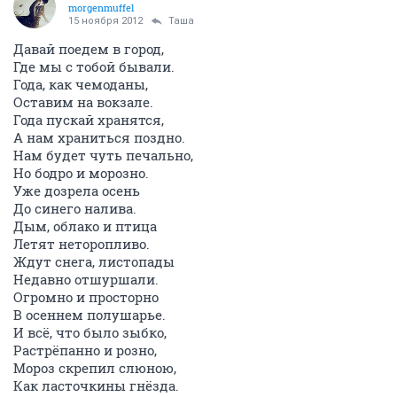
morgenmuffel
15 ноября 2012
Таша
Давай поедем в город,
Где мы с тобой бывали.
Года, как чемоданы,
Оставим на вокзале.
Года пускай хранятся,
А нам храниться поздно.
Нам будет чуть печально,
Но бодро и морозно.
Уже дозрела осень
До синего налива.
Дым, облако и птица
Летят неторопливо.
Ждут снега, листопады
Недавно отшуршали.
Огромно и просторно
В осеннем полушарье.
И всё, что было зыбко,
Растрёпанно и розно,
Мороз скрепил слюною,
Как ласточкины гнёзда.