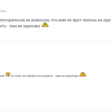
кеша
тегорически не довольна, что мне не идут волосы на пря
ить - ума не приложу
лки!
но КАК это можно исправить - ума не приложу