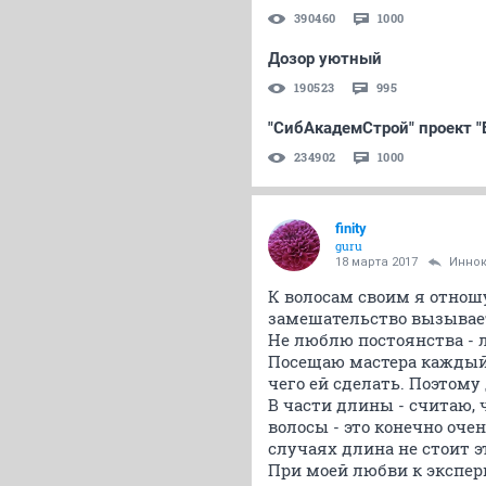
390460
1000
Дозор уютный
190523
995
"СибАкадемСтрой" проект "
234902
1000
finity
guru
18 марта 2017
Инно
К волосам своим я отнош
замешательство вызывает
Не люблю постоянства - л
Посещаю мастера каждый 
чего ей сделать. Поэтому
В части длины - считаю,
волосы - это конечно очен
случаях длина не стоит э
При моей любви к экспер