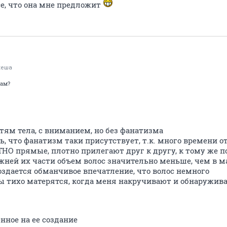
се, что она мне предложит
кеша
сам?
стям тела, с вниманием, но без фанатизма
, что фанатизм таки присутствует, т.к. много времени о
НО прямые, плотно прилегают друг к другу, к тому же 
нижней их части объем волос значительно меньше, чем в м
создается обманчивое впечатление, что волос немного
ры тихо матерятся, когда меня накручивают и обнаружи
нное на ее создание