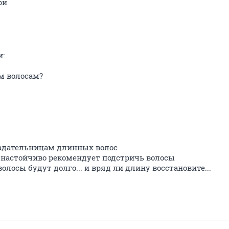
ри
и:
им волосам?
ладательницам длинных волос
 настойчиво рекомендует подстричь волосы
олосы будут долго... и вряд ли длину восстановите...