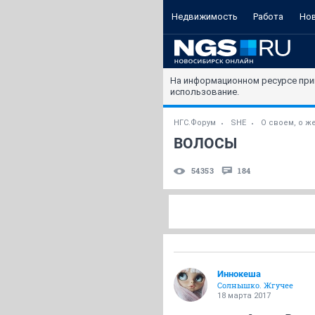
Недвижимость
Работа
Но
На информационном ресурсе при
использование.
НГС.Форум
SHE
О своем, о же
ВОЛОСЫ
54353
184
Иннокеша
Солнышко. Жгучее
18 марта 2017