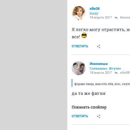
elle08
dizzy
18 марта 2017
Инно
Я легко могу отрастить, 
все!
ОТВЕТИТЬ
Иннокеша
Солнышко. Жгучее
18 марта 2017
elle08
форма лица, высота лба, нос, скул
да та же фигня
Показать спойлер
ОТВЕТИТЬ