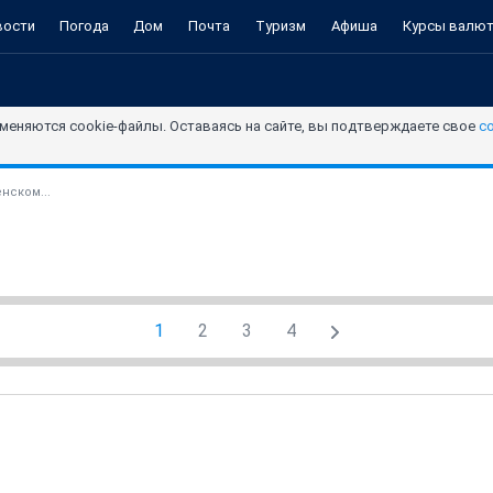
вости
Погода
Дом
Почта
Туризм
Афиша
Курсы валю
меняются cookie-файлы. Оставаясь на сайте, вы подтверждаете свое
с
нском...
1
2
3
4