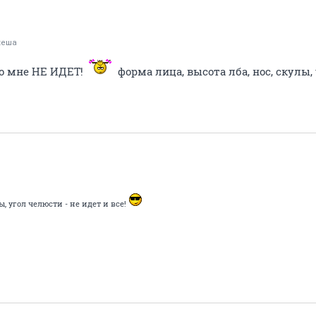
кеша
но мне НЕ ИДЕТ!
форма лица, высота лба, нос, скулы,
ы, угол челюсти - не идет и все!