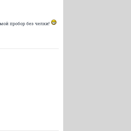
мой пробор без челки!