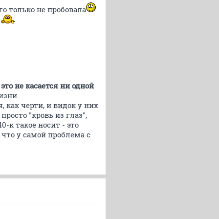
го только не пробовала
т
 это не касается ни одной
изни.
 как черти, и видок у них
росто "кровь из глаз",
-к такое носит - это
 что у самой проблема с