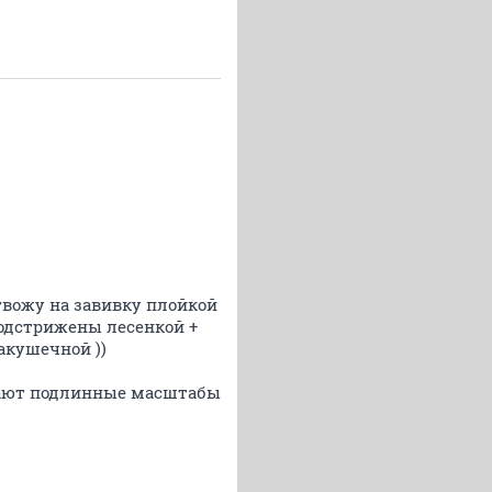
твожу на завивку плойкой
подстрижены лесенкой +
акушечной ))
вают подлинные масштабы