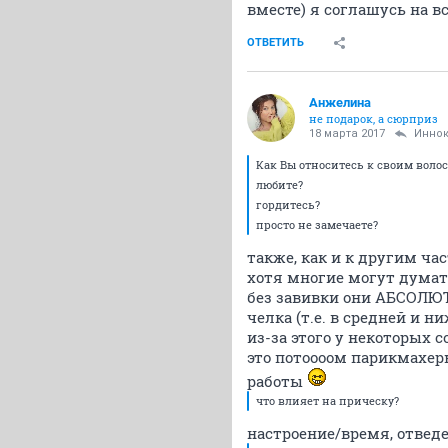
вместе) я соглашусь на в
ОТВЕТИТЬ
Aнжелина
не подарок, а сюрприз
18 марта 2017
Инно
Как Вы относитесь к своим воло
любите?
гордитесь?
просто не замечаете?
также, как и к другим ча
хотя многие могут думать
без завивки они АБСОЛЮТ
челка (т.е. в средней и 
из-за этого у некоторых 
это потоооом парикмахе
работы
что влияет на прическу?
настроение/время, отведе