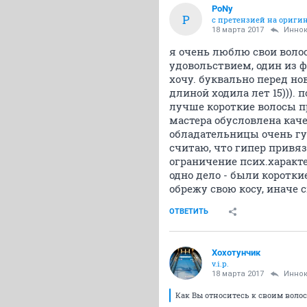
PoNy
P
с претензией на ориги
18 марта 2017
Инно
я очень люблю свои волос
удовольствием, один из ф
хочу. буквально перед но
длиной ходила лет 15))).
лучше короткие волосы п
мастера обусловлена каче
обладательницы очень гу
считаю, что гипер привя
ограничение псих.характе
одно дело - были короткие
обрежу свою косу, иначе с
ОТВЕТИТЬ
Хохотунчик
v.i.p.
18 марта 2017
Инно
Как Вы относитесь к своим воло