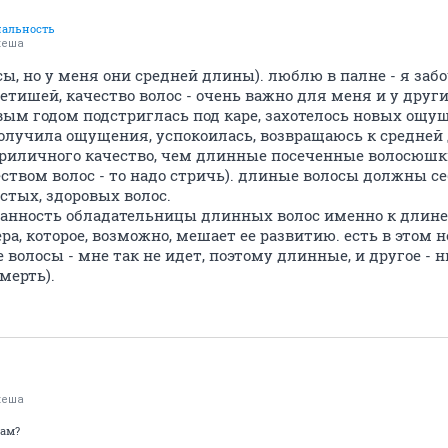
нальность
кеша
ы, но у меня они средней длины). люблю в палне - я забо
етишей, качество волос - очень важно для меня и у друг
вым годом подстриглась под каре, захотелось новых ощущ
 получила ощущения, успокоилась, возвращаюсь к средней 
риличного качество, чем длинные посеченные волосюшки
ством волос - то надо стричь). длиные волосы должны се
стых, здоровых волос.
занность обладательницы длинных волос именно к длине 
ра, которое, возможно, мешает ее развитию. есть в этом 
 волосы - мне так не идет, поэтому длинные, и другое - н
мерть).
кеша
сам?