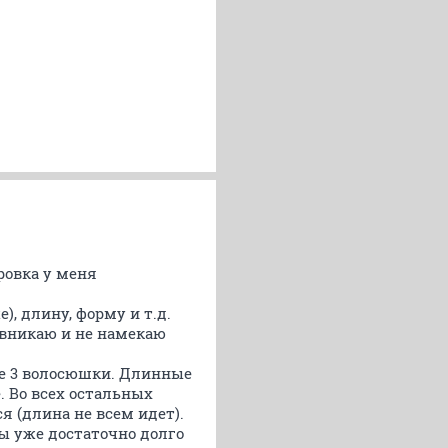
ровка у меня
), длину, форму и т.д.
 вникаю и не намекаю
ые 3 волосюшки. Длинные
е. Во всех остальных
я (длина не всем идет).
ы уже достаточно долго