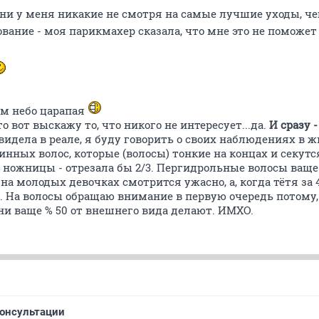
ни у меня никакие не смотря на самые лучшие уходы, че
вание - моя парикмахер сказала, что мне это не поможе
ом небо царапая
то вот выскажу то, что никого не интересует...да.
И сразу -
видела в реале, я буду говорить о своих наблюдениях в ж
ных волос, которые (волосы) тонкие на концах и секутся,
 ножницы - отрезала бы 2/3. Пергидрольные волосы ваще п
а молодых девочках смотрится ужасно, а, когда тётя за 40
. На волосы обращаю внимание в первую очередь потому,
ни ваще % 50 от внешнего вида делают. ИМХО.
онсультации