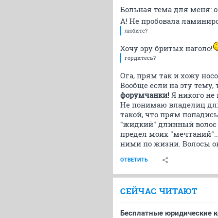
Больная тема для меня: о
А! Не пробовала ламиниро
любите?
Хочу эру бритых наголо!
гордитесь?
Ога, прям так и хожу нос
Вообще если на эту тему, 
форумчанки!
Я никого не 
Не понимаю владелиц длин
такой, что прям попадись
"жидкий" длинный волос н
предел моих "мечтаний"..
ними по жизни. Волосы о
ОТВЕТИТЬ
СЕЙЧАС ЧИТАЮТ
Бесплатные юридические к