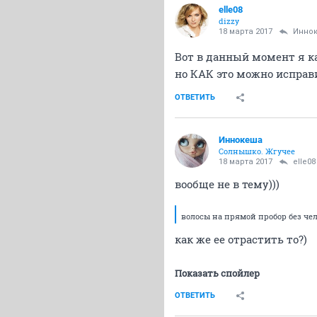
elle08
dizzy
18 марта 2017
Инно
Вот в данный момент я ка
но КАК это можно исправ
ОТВЕТИТЬ
Иннокеша
Солнышко. Жгучее
18 марта 2017
elle08
вообще не в тему)))
волосы на прямой пробор без че
как же ее отрастить то?)
Показать спойлер
ОТВЕТИТЬ