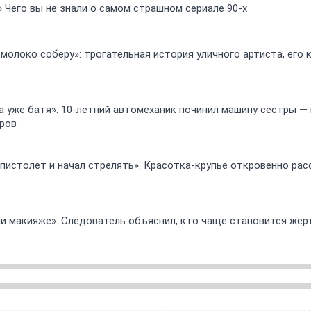
» Чего вы не знали о самом страшном сериале 90-х
 молоко соберу»: трогательная история уличного артиста, его
 а уже батя»: 10-летний автомеханик починил машину сестры —
ров
 пистолет и начал стрелять». Красотка-крупье откровенно рас
ли макияже». Следователь объяснил, кто чаще становится жер