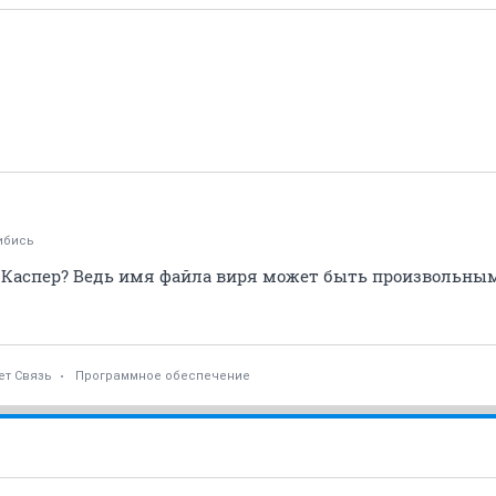
ибись
л Каспер? Ведь имя файла виря может быть произвольны
ет Связь
Программное обеспечение