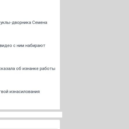
 куклы-дворника Семена
 видео с ним набирают
сказала об изнанке работы
твой изнасилования