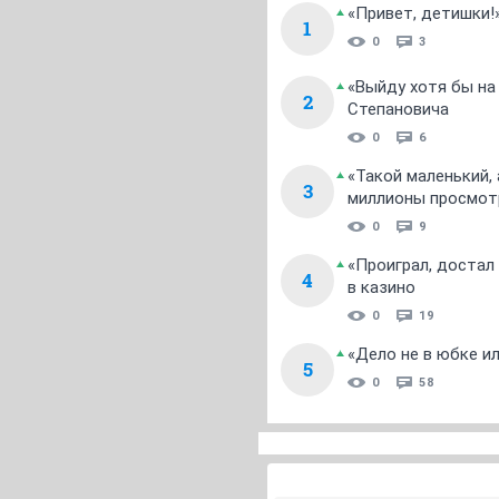
«Привет, детишки!
1
0
3
«Выйду хотя бы на
2
Степановича
0
6
«Такой маленький,
3
миллионы просмот
0
9
«Проиграл, достал
4
в казино
0
19
«Дело не в юбке и
5
0
58