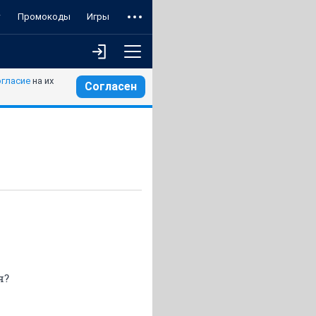
т
Промокоды
Игры
огласие
на их
Согласен
я?