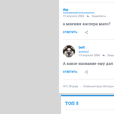
dep
Анонимный пользователь
19 апреля 2004
Зашибись
а мнения каспера мало?
ОТВЕТИТЬ
Deft
activist
19 апреля 2004
Заш
А какое название ему да
ОТВЕТИТЬ
НГС.Форум
Компьютеры Интерн
ТОП 5