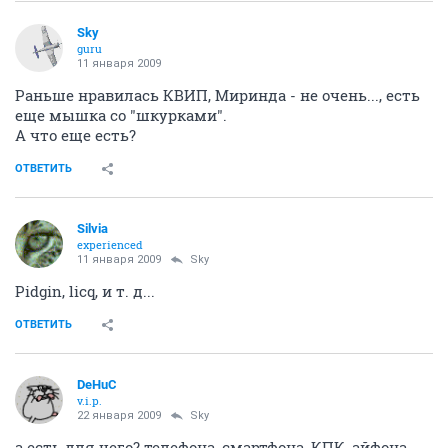
Sky
guru
11 января 2009
Раньше нравилась КВИП, Миринда - не очень..., есть
еще мышка со "шкурками".
А что еще есть?
ОТВЕТИТЬ
Silvia
experienced
11 января 2009
Sky
Pidgin, licq, и т. д...
ОТВЕТИТЬ
DeHuC
v.i.p.
22 января 2009
Sky
а есть для чего? телефона, смартфона, КПК, айфона,