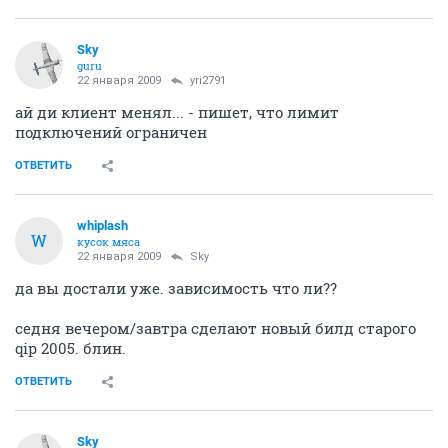
Sky
guru
22 января 2009
yri2791
ай ди клиент менял... - пишет, что лимит
подключений ограничен
ОТВЕТИТЬ
whiplash
W
кусок мяса
22 января 2009
Sky
да вы достали уже. зависимость что ли??
седня вечером/завтра сделают новый билд старого
qip 2005. блин.
ОТВЕТИТЬ
Sky