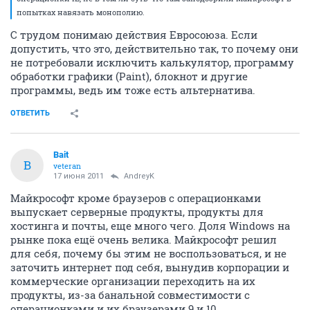
попытках навязать монополию.
С трудом понимаю действия Евросоюза. Если
допустить, что это, действительно так, то почему они
не потребовали исключить калькулятор, программу
обработки графики (Paint), блокнот и другие
программы, ведь им тоже есть альтернатива.
ОТВЕТИТЬ
Bait
B
veteran
17 июня 2011
AndreyK
Майкрософт кроме браузеров с операционками
выпускает серверные продукты, продукты для
хостинга и почты, еще много чего. Доля Windows на
рынке пока ещё очень велика. Майкрософт решил
для себя, почему бы этим не воспользоваться, и не
заточить интернет под себя, вынудив корпорации и
коммерческие организации переходить на их
продукты, из-за банальной совместимости с
операционками и их браузерами 9 и 10.