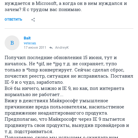
нуждается в Microsoft, а когда он в нем нуждался и
зачем? Я с трудом вас понимаю.
ОТВЕТИТЬ
Bait
B
veteran
17 июня 2011
AndreyK
Получил последние обновления 15 июня, тут и
началось. Не *gif, не *jpg т.д. не сохраняет, тупо
только в *bmp конвертирует. Сейчас сделал сброс,
почистил реестр, ситуация не исправилась. Поставил
IE-9 и о чудо, заработало.
Всё бы ничего, можно и IE 9, но как, пол интернета
нормально не работает...
Вижу в деиствиях Майкрософт умышленое
причинение вреда пользователям, насильственое
продвижение неадаптировангого продукта.
Предполагаю, что Майкрософт через IE 9 пытается
продвинуть свои продукты, вынудив провайдеров и
т.д. подстраиваться.
Подозреваю, скоро мы услышем о скандальном