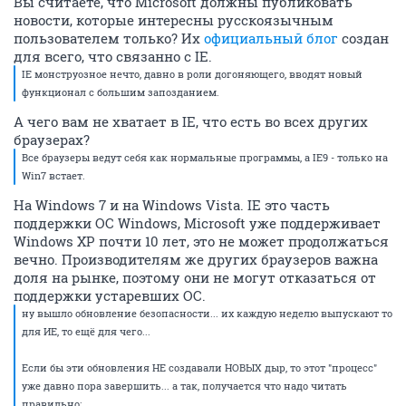
Вы считаете, что Microsoft должны публиковать
новости, которые интересны русскоязычным
пользователем только? Их
официальный блог
создан
для всего, что связанно с IE.
IE монструозное нечто, давно в роли догоняющего, вводят новый
функционал с большим запозданием.
А чего вам не хватает в IE, что есть во всех других
браузерах?
Все браузеры ведут себя как нормальные программы, а IE9 - только на
Win7 встает.
На Windows 7 и на Windows Vista. IE это часть
поддержки ОС Windows, Microsoft уже поддерживает
Windows XP почти 10 лет, это не может продолжаться
вечно. Производителям же других браузеров важна
доля на рынке, поэтому они не могут отказаться от
поддержки устаревших ОС.
ну вышло обновление безопасности... их каждую неделю выпускают то
для ИЕ, то ещё для чего...
Если бы эти обновления НЕ создавали НОВЫХ дыр, то этот "процесс"
уже давно пора завершить... а так, получается что надо читать
правильно: