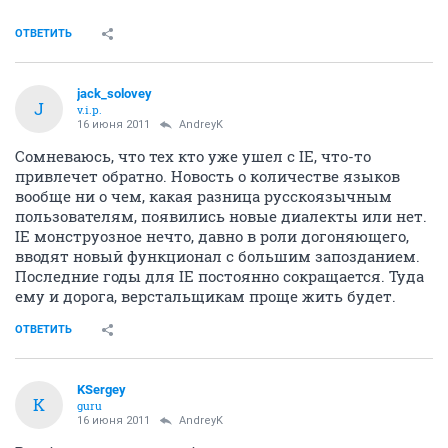
ОТВЕТИТЬ
jack_solovey
J
v.i.p.
16 июня 2011
AndreyK
Сомневаюсь, что тех кто уже ушел с IE, что-то
привлечет обратно. Новость о количестве языков
вообще ни о чем, какая разница русскоязычным
пользователям, появились новые диалекты или нет.
IE монструозное нечто, давно в роли догоняющего,
вводят новый функционал с большим запозданием.
Последние годы для IE постоянно сокращается. Туда
ему и дорога, верстальщикам проще жить будет.
ОТВЕТИТЬ
KSergey
K
guru
16 июня 2011
AndreyK