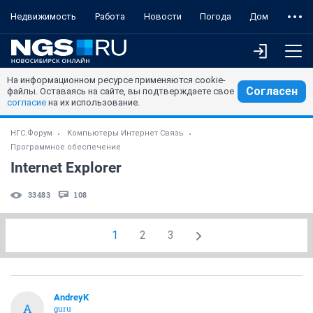
Недвижимость
Работа
Новости
Погода
Дом
На информационном ресурсе применяются cookie-
Согласен
файлы. Оставаясь на сайте, вы подтверждаете свое
согласие
на их использование.
НГС.Форум
Компьютеры Интернет Связь
Программное обеспечение
Internet Explorer
33483
108
1
2
3
AndreyK
A
guru