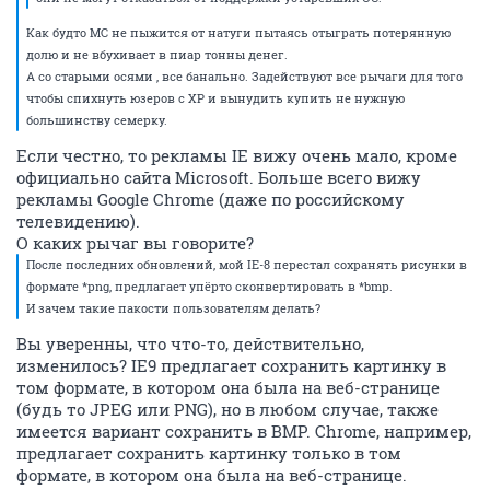
Как будто МС не пыжится от натуги пытаясь отыграть потерянную
долю и не вбухивает в пиар тонны денег.
А со старыми осями , все банально. Задействуют все рычаги для того
чтобы спихнуть юзеров с ХР и вынудить купить не нужную
большинству семерку.
Если честно, то рекламы IE вижу очень мало, кроме
официально сайта Microsoft. Больше всего вижу
рекламы Google Chrome (даже по российскому
телевидению).
О каких рычаг вы говорите?
После последних обновлений, мой IE-8 перестал сохранять рисунки в
формате *png, предлагает упёрто сконвертировать в *bmp.
И зачем такие пакости пользователям делать?
Вы уверенны, что что-то, действительно,
изменилось? IE9 предлагает сохранить картинку в
том формате, в котором она была на веб-странице
(будь то JPEG или PNG), но в любом случае, также
имеется вариант сохранить в BMP. Chrome, например,
предлагает сохранить картинку только в том
формате, в котором она была на веб-странице.