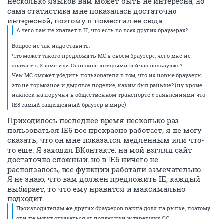
несколько языков вам может быть не интересна, но
сама статистика мне показалась достаточно
интересной, поэтому я поместил ее сюда.
А чего вам не хватает в IE, что есть во всех других браузерах?
Вопрос не так надо ставить.
Что может такого предложить МС в своем браузере, чего мне не
хватает в Хроме или Огнелисе которыми сейчас пользуюсь?
Чем МС сможет убедить пользователя в том, что их новые браузеры
это не тормозное и дырявое поделие, каким был раньше? (ну кроме
наклеек на поручни в общественном транспорте с заявлениями что
IE8 самый защищенный браузер в мире)
Приходилось последнее время несколько раз
пользоваться IE6 все прекрасно работает, я не могу
сказать, что он мне показался медленным или что-
то еще. Я заходил ВКонтакте, на мой взгляд сайт
достаточно сложный, но в IE6 ничего не
расползалось, все функции работали замечательно.
Я не знаю, что вам должен предложить IE, каждый
выбирает, то что ему нравится и максимально
подходит.
Производителям же других браузеров важна доля на рынке, поэтому
они не могут отказаться от поддержки устаревших ОС.