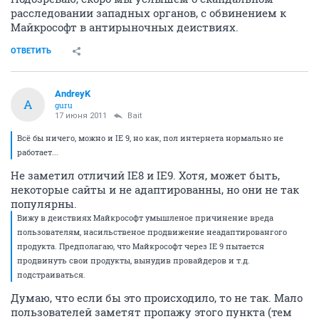
расследовании западных органов, с обвинением к
Майкрософт в антирыночных деиствиях.
ОТВЕТИТЬ
AndreyK
A
guru
17 июня 2011
Bait
Всё бы ничего, можно и IE 9, но как, пол интернета нормально не
работает...
Не заметил отличий IE8 и IE9. Хотя, может быть,
некоторые сайты и не адаптированны, но они не так
популярны.
Вижу в деиствиях Майкрософт умышленое причинение вреда
пользователям, насильственое продвижение неадаптировангого
продукта. Предполагаю, что Майкрософт через IE 9 пытается
продвинуть свои продукты, вынудив провайдеров и т.д.
подстраиваться.
Думаю, что если бы это происходило, то не так. Мало
пользователей заметят пропажу этого пункта (тем