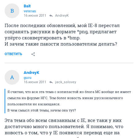
Bait
B
veteran
16 июня 2011
AndreyK
После последних обновлений, мой IE-8 перестал
сохранять рисунки в формате *png, предлагает
упёрто сконвертировать в *bmp.
И зачем такие пакости пользователям делать?
ОТВЕТИТЬ
AndreyK
A
guru
16 июня 2011
jack_solovey
Я считаю, что вся эта тема с копипастой из блога МС вообще не имеет
смысла на форуме НГС. Тем более новость никак русскоязычного
пользователя не касающаяся.
В чем смысл этой темы, зачем она тут?
Эта тема обо всем связанным с IE, все таки у них
достаточно много пользователей. Я понимаю, что
новость о том, что у IE появился перевод еще на