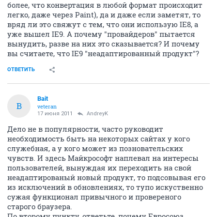
более, что конвертация в любой формат происходит
легко, даже через Paint), да и даже если заметят, то
вряд ли это свяжут с тем, что они использую IE8, а
уже вышел IE9. А почему "провайдеров" пытается
вынудить, разве на них это сказывается? И почему
вы считаете, что IE9 "неадаптированный продукт"?
ОТВЕТИТЬ
Bait
B
veteran
17 июня 2011
AndreyK
Дело не в популярности, часто руководит
необходимость быть на некоторых сайтах у кого
служебная, а у кого может из позновательских
чувств. И здесь Майкрософт наплевал на интересы
пользователей, вынуждая их переходить на свой
неадаптированый новый продукт, то подсовывая его
из исключений в обновлениях, то тупо искуственно
сужая функционал привычного и провереного
старого браузера.
По второму пункту, ответьте, почему Евросоюз