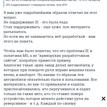
IE6 поддерживает стандарты лучше, чем IE9?
Я вам уже подробнейшим образом отвечал на этот
вопрос.
Не поддерживал IE - это была беда.
Стал поддерживать - еще хуже: пол-интернета
разъехалось.
Но если вы не занимаетесь веб-разработкой - вам
этого не понять.
Чтобы вам было понятно, что это проблема IE и
политики MS, а не "криворуких разработчиков
сайтов", попробую привести пример.
Аналогия такая: один завод делал автомобили, у
которых при повороте руля вправо машина ехала
влево, и наоборот. Но каким-то образом эти
автомобили обязательно были в пользовании. Все
матерились, но как-то привыкали и ездили,
приспосабливались: кто переучивался и ездил
только на таких авто, кто-то ставил поверх
устройство, которое меняло действие руля на
реверсивное - и т.д. Каждый по-своему