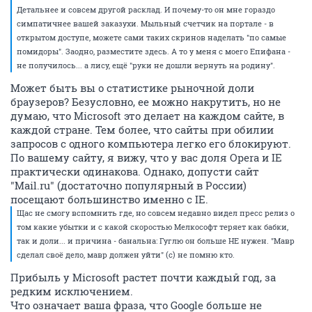
Детальнее и совсем другой расклад. И почему-то он мне гораздо
симпатичнее вашей заказухи. Мыльный счетчик на портале - в
открытом доступе, можете сами таких скринов наделать "по самые
помидоры". Заодно, разместите здесь. А то у меня с моего Епифана -
не получилось... а лису, ещё "руки не дошли вернуть на родину".
Может быть вы о статистике рыночной доли
браузеров? Безусловно, ее можно накрутить, но не
думаю, что Microsoft это делает на каждом сайте, в
каждой стране. Тем более, что сайты при обилии
запросов с одного компьютера легко его блокируют.
По вашему сайту, я вижу, что у вас доля Opera и IE
практически одинакова. Однако, допусти сайт
"Mail.ru" (достаточно популярный в России)
посещают большинство именно с IE.
Щас не смогу вспомнить где, но совсем недавно видел пресс релиз о
том какие убытки и с какой скоростью Мелкософт теряет как бабки,
так и доли... и причина - банальна: Гуглю он больше НЕ нужен. "Мавр
сделал своё дело, мавр должен уйти" (с) не помню кто.
Прибыль у Microsoft растет почти каждый год, за
редким исключением.
Что означает ваша фраза, что Google больше не