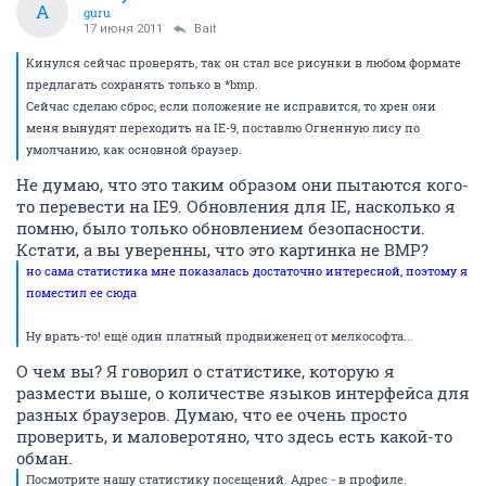
A
guru
17 июня 2011
Bait
Кинулся сейчас проверять, так он стал все рисунки в любом формате
предлагать сохранять только в *bmp.
Сейчас сделаю сброс, если положение не исправится, то хрен они
меня вынудят переходить на IE-9, поставлю Огненную лису по
умолчанию, как основной браузер.
Не думаю, что это таким образом они пытаются кого-
то перевести на IE9. Обновления для IE, насколько я
помню, было только обновлением безопасности.
Кстати, а вы уверенны, что это картинка не BMP?
но сама статистика мне показалась достаточно интересной, поэтому я
поместил ее сюда
Ну врать-то! ещё один платный продвиженец от мелкософта...
О чем вы? Я говорил о статистике, которую я
размести выше, о количестве языков интерфейса для
разных браузеров. Думаю, что ее очень просто
проверить, и маловеротяно, что здесь есть какой-то
обман.
Посмотрите нашу статистику посещений. Адрес - в профиле.