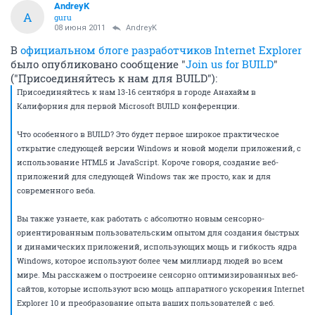
AndreyK
A
guru
08 июня 2011
AndreyK
В
официальном блоге разработчиков Internet Explorer
было опубликовано сообщение "
Join us for BUILD
"
("Присоединяйтесь к нам для BUILD"):
Присоединяйтесь к нам 13-16 сентября в городе Анахайм в
Калифорния для первой Microsoft BUILD конференции.
Что особенного в BUILD? Это будет первое широкое практическое
открытие следующей версии Windows и новой модели приложений, с
использование HTML5 и JavaScript. Короче говоря, создание веб-
приложений для следующей Windows так же просто, как и для
современного веба.
Вы также узнаете, как работать с абсолютно новым сенсорно-
ориентированным пользовательским опытом для создания быстрых
и динамических приложений, использующих мощь и гибкость ядра
Windows, которое используют более чем миллиард людей во всем
мире. Мы расскажем о построеине сенсорно оптимизированных веб-
сайтов, которые используют всю мощь аппаратного ускорения Internet
Explorer 10 и преобразование опыта ваших пользователей с веб.