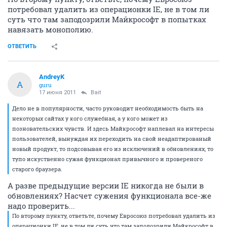
потребовал удалить из операционки IE, не в том ли
суть что там заподозрили Майкрософт в попытках
навязать монополию.
ОТВЕТИТЬ
AndreyK
A
guru
17 июня 2011
Bait
Дело не в популярности, часто руководит необходимость быть на
некоторых сайтах у кого служебная, а у кого может из
позновательских чувств. И здесь Майкрософт наплевал на интересы
пользователей, вынуждая их переходить на свой неадаптированый
новый продукт, то подсовывая его из исключений в обновлениях, то
тупо искуственно сужая функционал привычного и провереного
старого браузера.
А разве предыдущие версии IE никогда не были в
обновлениях? Насчет сужения функционала все-же
надо проверить...
По второму пункту, ответьте, почему Евросоюз потребовал удалить из
операционки IE, не в том ли суть что там заподозрили Майкрософт в