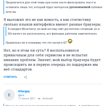
Предлагается для этой темы при копи-пасте фильтровать текст и
оставлять лишь тот, который будет интересен
русскоязычной
публике
хотя бы.
Я выложил это не как новость, а как статистику
сколько языков интерфейса имеют разные браузеры.
Я заходил ВКонтакте, на мой взгляд сайт достаточно сложный, но в
IE6 ничего не расползалось, все функции работали замечательно.
Правильно ли я понимаю, что это заслуга IE?
Нет, но в этом ли суть? Я воспользовался
привычным для себя сервисом и не испытал
никаких проблем. Значит, мой выбор браузера будет
происходить не в первую очередь по поддержке им
веб-стандартов.
ОТВЕТИТЬ
KSergey
K
guru
17 июня 2011
AndreyK
Нет, но по отзывом на специализированных сайтах... А что? Неужели