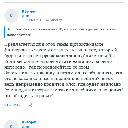
KSergey
K
guru
17 июня 2011
AndreyK
Эта тема обо всем связанным с IE, все таки у них достаточно много
пользователей.
Предлагается для этой темы при копи-пасте
фильтровать текст и оставлять лишь тот, который
будет интересен
русскоязычной
публике хотя бы.
Если вы хотите, чтобы читать ваши посты было
интерсно - так побеспокойтесь об этом!
Зачем кидать какашку, а потом долго объяснять, что
это не какашка и вас неправильно поняли? потом
ведь непременно появится блог, где будет написано
"эти люди в интернетах такие злые! ничего не ценят!
все обгадить норовят".
ОТВЕТИТЬ
KSergey
K
guru