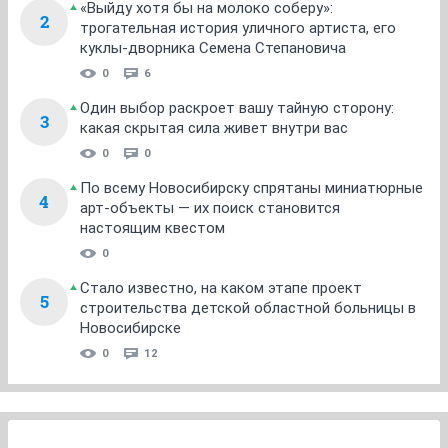
«Выйду хотя бы на молоко соберу»:
2
трогательная история уличного артиста, его
куклы-дворника Семена Степановича
0
6
Один выбор раскроет вашу тайную сторону:
3
какая скрытая сила живет внутри вас
0
0
По всему Новосибирску спрятаны миниатюрные
4
арт-объекты — их поиск становится
настоящим квестом
0
Стало известно, на каком этапе проект
5
строительства детской областной больницы в
Новосибирске
0
12