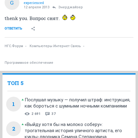
G
experienced
12 апреля 2013
Энерджайзер
thenk you. Вопрос снят.
ОТВЕТИТЬ
НГС.Форум
Компьютеры Интернет Связь
Программное обеспечение
ТОП 5
Послушал музыку — получил штраф: инструкция,
1
как бороться с шумными ночными компаниями
2 691
37
«Выйду хотя бы на молоко соберу»:
2
трогательная история уличного артиста, его
куклы-дворника Семена Степановича