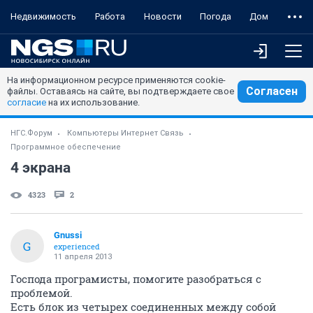
Недвижимость
Работа
Новости
Погода
Дом
На информационном ресурсе применяются cookie-
Согласен
файлы. Оставаясь на сайте, вы подтверждаете свое
согласие
на их использование.
НГС.Форум
Компьютеры Интернет Связь
Программное обеспечение
4 экрана
4323
2
Gnussi
G
experienced
11 апреля 2013
Господа програмисты, помогите разобраться с
проблемой.
Есть блок из четырех соединенных между собой