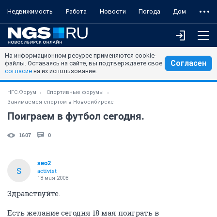
Недвижимость
Работа
Новости
Погода
Дом
На информационном ресурсе применяются cookie-
Согласен
файлы. Оставаясь на сайте, вы подтверждаете свое
согласие
на их использование.
НГС.Форум
Спортивные форумы
Занимаемся спортом в Новосибирске
Поиграем в футбол сегодня.
1607
0
seo2
S
activist
18 мая 2008
Здравствуйте.
Есть желание сегодня 18 мая поиграть в