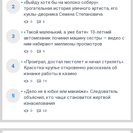
«Выйду хотя бы на молоко соберу»:
2
трогательная история уличного артиста, его
куклы-дворника Семена Степановича
0
6
«Такой маленький, а уже батя»: 10-летний
3
автомеханик починил машину сестры — видео с
ним набирают миллионы просмотров
0
9
«Проиграл, достал пистолет и начал стрелять».
4
Красотка-крупье откровенно рассказала об
изнанке работы в казино
0
19
«Дело не в юбке или макияже». Следователь
5
объяснил, кто чаще становится жертвой
изнасилования
0
58