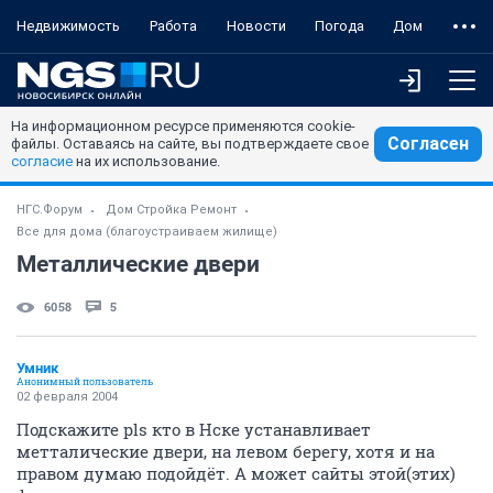
Недвижимость
Работа
Новости
Погода
Дом
На информационном ресурсе применяются cookie-
Согласен
файлы. Оставаясь на сайте, вы подтверждаете свое
согласие
на их использование.
НГС.Форум
Дом Стройка Ремонт
Все для дома (благоустраиваем жилище)
Металлические двери
6058
5
Умник
Анонимный пользователь
02 февраля 2004
Подскажите pls кто в Нске устанавливает
метталические двери, на левом берегу, хотя и на
правом думаю подойдёт. А может сайты этой(этих)