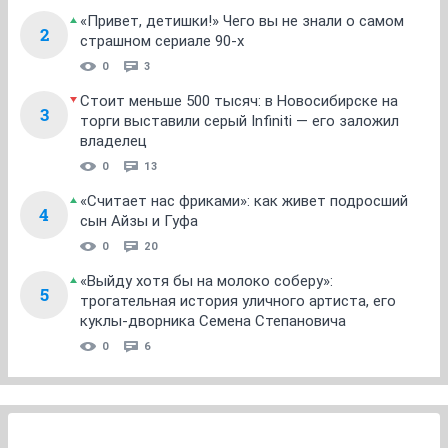
«Привет, детишки!» Чего вы не знали о самом
2
страшном сериале 90-х
0
3
Стоит меньше 500 тысяч: в Новосибирске на
3
торги выставили серый Infiniti — его заложил
владелец
0
13
«Считает нас фриками»: как живет подросший
4
сын Айзы и Гуфа
0
20
«Выйду хотя бы на молоко соберу»:
5
трогательная история уличного артиста, его
куклы-дворника Семена Степановича
0
6