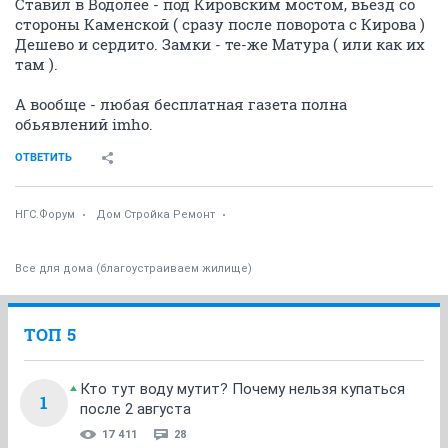
Ставил в Водолее - под Кировским мостом, вьезд со
стороны Каменской ( сразу после поворота с Кирова )
Дешево и сердито. Замки - те-же Матура ( или как их
там ).
А вообще - любая бесплатная газета полна
обьявлений imho.
ОТВЕТИТЬ
НГС.Форум
Дом Стройка Ремонт
Все для дома (благоустраиваем жилище)
ТОП 5
Кто тут воду мутит? Почему нельзя купаться
1
после 2 августа
17 411
28