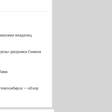
о заложил владелец
 куклы-дворника Семена
Тима
 Новосибирск — обзор