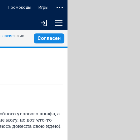
т
Промокоды
Игры
огласие
на их
Согласен
бного углового шкафа, а
е могу, но вот что-то
деюсь донесла свою идею).