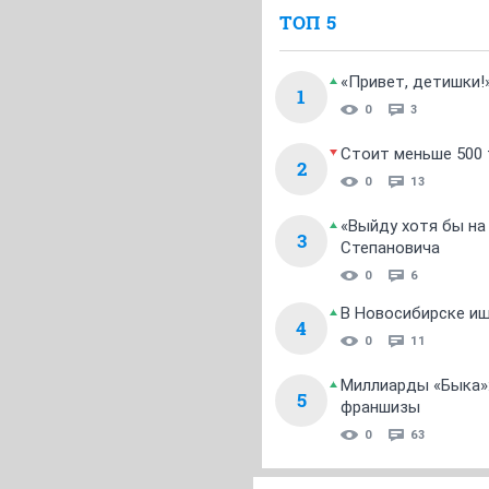
ТОП 5
«Привет, детишки!
1
0
3
Стоит меньше 500 т
2
0
13
«Выйду хотя бы на
3
Степановича
0
6
В Новосибирске ищ
4
0
11
Миллиарды «Быка»:
5
франшизы
0
63