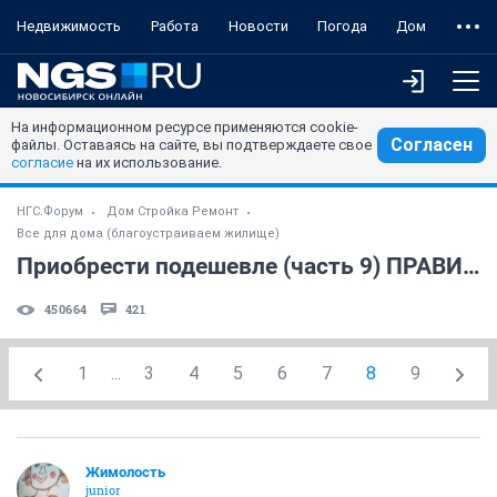
Недвижимость
Работа
Новости
Погода
Дом
На информационном ресурсе применяются cookie-
Согласен
файлы. Оставаясь на сайте, вы подтверждаете свое
согласие
на их использование.
НГС.Форум
Дом Стройка Ремонт
Все для дома (благоустраиваем жилище)
Приобрести подешевле (часть 9) ПРАВИЛА в 1-м посте топика!
450664
421
1
...
3
4
5
6
7
8
9
Жимолость
junior