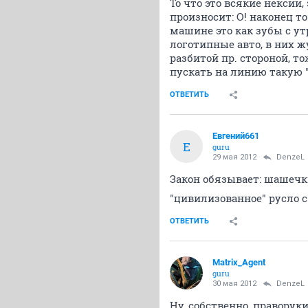
То что это всякие нексии,
произносит: О! наконец т
машине это как зубы с утр
логотипные авто, в них жу
разбитой пр. стороной, т
пускать на линию такую "
ОТВЕТИТЬ
Евгений661
Е
guru
29 мая 2012
DenzeL
Закон обязывает: шашечк
"цивилизованное" русло с
ОТВЕТИТЬ
Matrix_Agent
guru
30 мая 2012
DenzeL
Ну, собственно, правору