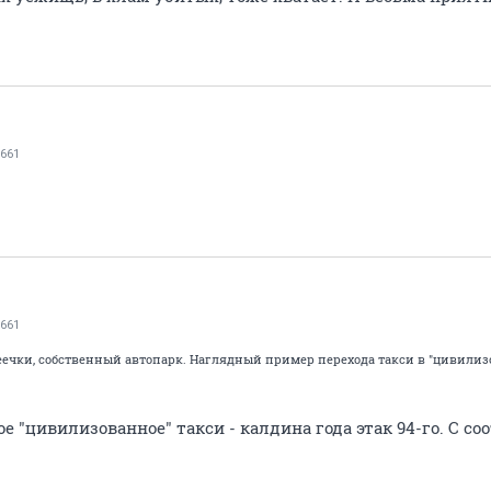
661
661
еечки, собственный автопарк. Наглядный пример перехода такси в "цивилизо
е "цивилизованное" такси - калдина года этак 94-го. С 