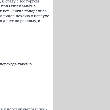
, и сразу с восторгом
о приятный запах в
к вот.. Когда попадались
ра видел нексию с наглухо
о денег на рекламу, и
перехода такси в
тных логотипных машин -