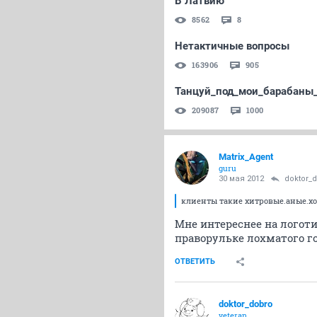
В Латвию
8562
8
Нетактичные вопросы
163906
905
Танцуй_под_мои_барабаны_
209087
1000
Matrix_Agent
guru
30 мая 2012
doktor_
клиенты такие хитровые.аные.хот
Мне интереснее на логот
праворульке лохматого год
ОТВЕТИТЬ
doktor_dobro
veteran