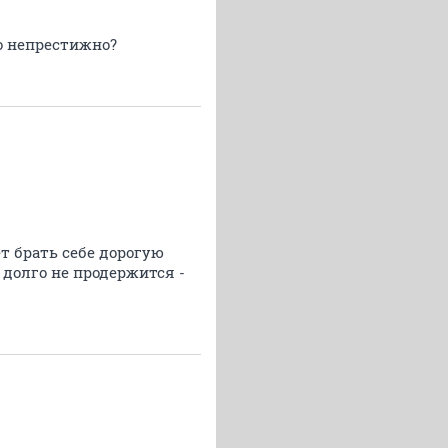
о непрестижно?
ет брать себе дорогую
 долго не продержится -