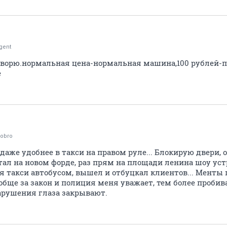
gent
оворю.нормальная цена-нормальная машина,100 рублей-п
е
dobro
даже удобнее в такси на правом руле... Блокирую двери, 
отал на новом форде, раз прям на площади ленина шоу ус
я такси автобусом, вышел и отбуцкал клиентов... Менты
ообще за закон и полиция меня уважает, тем более проби
нарушения глаза закрывают.