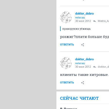
doktor_dobro
veteran
30 мая 2012
Matrix_A
праворуких уёжищь
розжиг?плати больше буд
ОТВЕТИТЬ
doktor_dobro
veteran
30 мая 2012
doktor_
клиенты такие хитровые.
ОТВЕТИТЬ
СЕЙЧАС ЧИТАЮТ