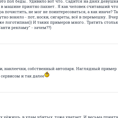
 это пол беды.. Удивило вот что.. Садится на днях девушка
о в машине приятно пахнет.. Я как человек считавший чт
а почистить, не мог не поинтересоваться, а как иначе? Та
тко воняло - пот, носки, сигареты, всё в перемешку.. Вче
оже логотипная)) И таких примеров много.. Тратить стольк
анти рекламу" - зачем??)
и, наклеечки, собственный автопарк. Наглядный пример 
 сервисом и так далее
ких уёжищь, в хлам убитых, тоже хватает. И весьма прия