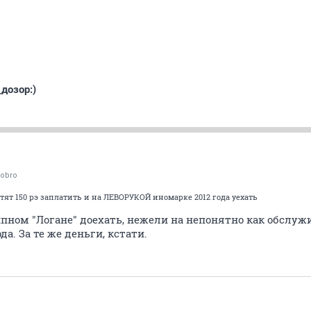
дозор:)
dobro
ят 150 рэ заплатить и на ЛЕВОРУКОЙ иномарке 2012 года уехать
ипном "Логане" доехать, нежели на непонятно как обсл
а. За те же деньги, кстати.