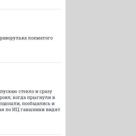
раворулька лохматого
опускаю стекло и сразу
троил, когда прыгнули в
 подошли, пообщались и
вая по ИЦ гаишники видят