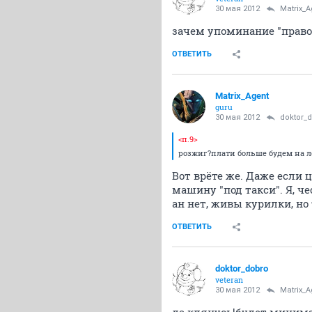
30 мая 2012
Matrix_A
зачем упоминание "право
ОТВЕТИТЬ
Matrix_Agent
guru
30 мая 2012
doktor_
<п.9>
розжиг?плати больше будем на л
Вот врёте же. Даже если 
машину "под такси". Я, ч
ан нет, живы курилки, но
ОТВЕТИТЬ
doktor_dobro
veteran
30 мая 2012
Matrix_A