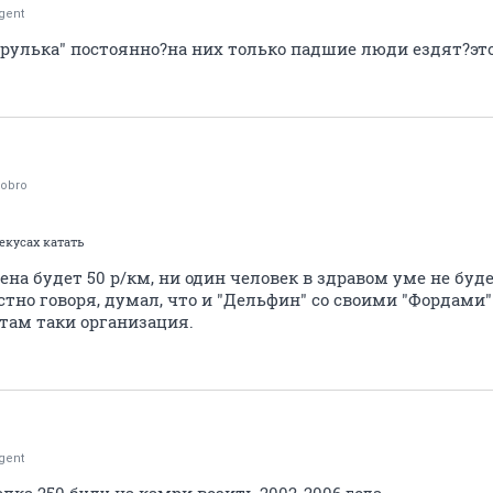
gent
рулька" постоянно?на них только падшие люди ездят?эт
dobro
екусах катать
цена будет 50 р/км, ни один человек в здравом уме не буд
естно говоря, думал, что и "Дельфин" со своими "Фордами"
 там таки организация.
gent