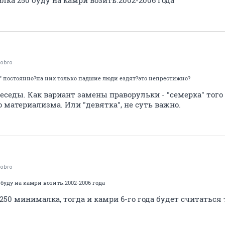
ка 250 буду на камри возить.2002-2006 года
dobro
" постоянно?на них только падшие люди ездят?это непрестижно?
еседы. Как вариант замены праворульки - "семерка" того 
 материализма. Или "девятка", не суть важно.
dobro
буду на камри возить.2002-2006 года
т 250 минималка, тогда и камри 6-го года будет считаться