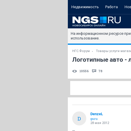
Недвижимость
Работа
Но
На информационном ресурсе при
использование.
НГС.Форум
Товары услуги мага
Логотипные авто - 
10556
78
DenzeL
D
guru
28 мая 2012