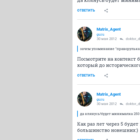
да клянусь!будет минимал
ОТВЕТИТЬ
Matrix_Agent
guru
30 мая 2012
doktor_
зачем упоминание "праворулька
Посмотрите на контекст б
который до исторического
ОТВЕТИТЬ
Matrix_Agent
guru
30 мая 2012
doktor_
да клянусь!будет минималка 250 
Как раз лет через 5 буде
большинство нонешних:)