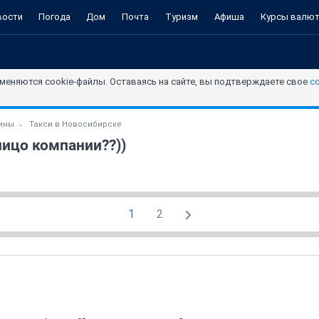
вости
Погода
Дом
Почта
Туризм
Афиша
Курсы валю
меняются cookie-файлы. Оставаясь на сайте, вы подтверждаете свое
с
зины
Такси в Новосибирске
лицо компании??))
1
2