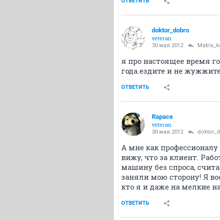
ОТВЕТИТЬ
doktor_dobro
veteran
30 мая 2012
Matrix_A
я про настоящее время г
года.ездите и не жужжит
ОТВЕТИТЬ
Rapace
veteran
30 мая 2012
doktor_
А мне как профессионалу 
вижу, что за клиент. Раб
машину без спроса, счита
заняли мою сторону! Я в
кто я и даже на мелкие 
ОТВЕТИТЬ