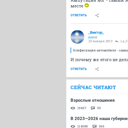
Ампутация ног - самый 
месте
ОТВЕТИТЬ
_Виктор_
juniоr
23 января 2013
La_F
Конфискация автомобиля - самы
И почему же этого не дел
ОТВЕТИТЬ
СЕЙЧАС ЧИТАЮТ
Взрослые отношения
15667
95
В 2023—2026 наша губерния
114088
566