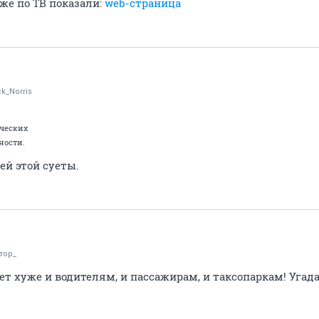
уже по ТВ показали:
web-страница
k_Norris
ических
ности.
ей этой суеты.
тор_
дет хуже и водителям, и пассажирам, и таксопаркам! Угада