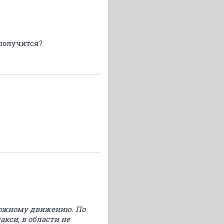
получится?
рожному движению. По
кси, в области не