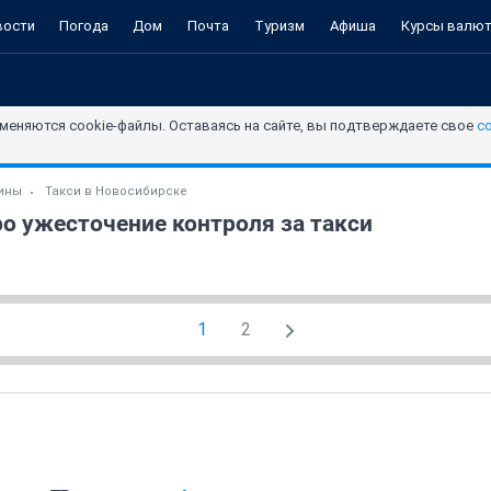
вости
Погода
Дом
Почта
Туризм
Афиша
Курсы валю
меняются cookie-файлы. Оставаясь на сайте, вы подтверждаете свое
с
зины
Такси в Новосибирске
о ужесточение контроля за такси
1
2