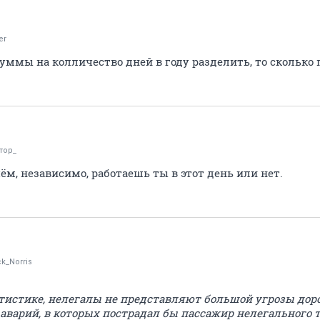
er
ммы на колличество дней в году разделить, то сколько 
тор_
чём, независимо, работаешь ты в этот день или нет.
k_Norris
тистике, нелегалы не представляют большой угрозы до
варий, в которых пострадал бы пассажир нелегального та