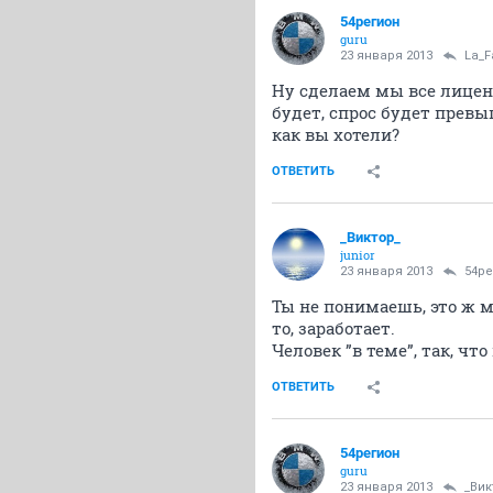
54регион
guru
23 января 2013
La_F
Ну сделаем мы все лицен
будет, спрос будет превы
как вы хотели?
ОТВЕТИТЬ
_Виктор_
juniоr
23 января 2013
54ре
Ты не понимаешь, это ж м
то, заработает.
Человек ”в теме”, так, ч
ОТВЕТИТЬ
54регион
guru
23 января 2013
_Вик