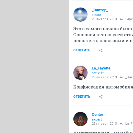
_Виктор_
juniоr
23 января 2013
54ре
Это с самого начала было 
Основной целью всей этой
пополнять налоговый и 
ОТВЕТИТЬ
La_Fayette
activist
23 января 2013
_Вик
Конфискация автомобиля
ОТВЕТИТЬ
Center
expert
23 января 2013
La_F