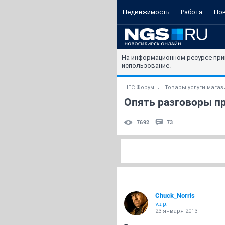
Недвижимость
Работа
Но
На информационном ресурсе при
использование.
НГС.Форум
Товары услуги мага
Опять разговоры пр
7692
73
Chuck_Norris
v.i.p.
23 января 2013