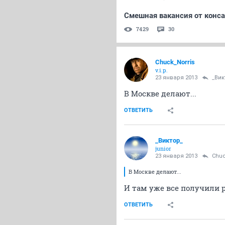
Смешная вакансия от конс
7429
30
Chuck_Norris
v.i.p.
23 января 2013
_Вик
В Москве делают...
ОТВЕТИТЬ
_Виктор_
juniоr
23 января 2013
Chuc
В Москве делают...
И там уже все получили 
ОТВЕТИТЬ