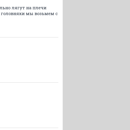
ельно лягут на плечи
е головняки мы возьмем с