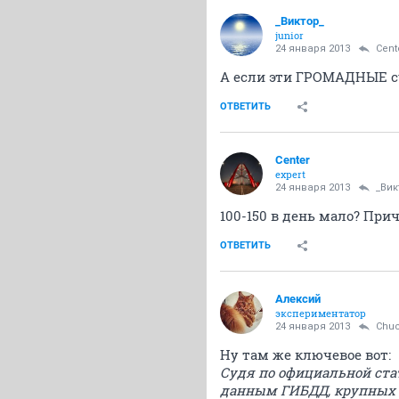
_Виктор_
juniоr
24 января 2013
Cent
А если эти ГРОМАДНЫЕ су
ОТВЕТИТЬ
Center
expert
24 января 2013
_Вик
100-150 в день мало? При
ОТВЕТИТЬ
Алексий
экспериментатор
24 января 2013
Chuc
Ну там же ключевое вот:
Судя по официальной ста
данным ГИБДД, крупных а