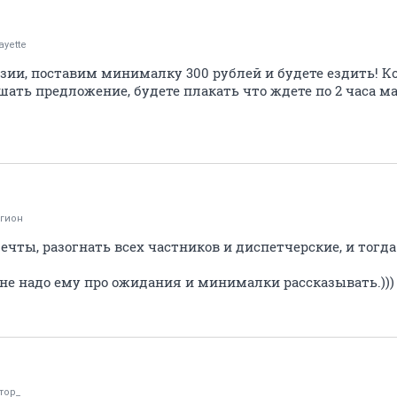
ayette
зии, поставим минималку 300 рублей и будете ездить! К
шать предложение, будете плакать что ждете по 2 часа ма
гион
ечты, разогнать всех частников и диспетчерские, и тогда
то не надо ему про ожидания и минималки рассказывать.)))
тор_