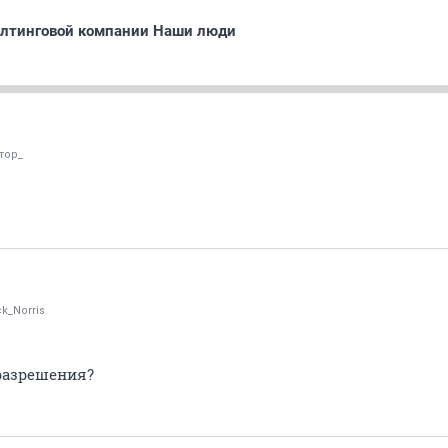
алтинговой компании Наши люди
тор_
k_Norris
разрешения?