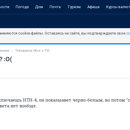
вости
Погода
Дом
Почта
Туризм
Афиша
Курсы валю
меняются cookie-файлы. Оставаясь на сайте, вы подтверждаете свое
с
чения
Телевизор (Все о TV)
 :О(
включаешь НТН-4, он показыавет черно-белым, но потом "п
цвета нет вообще.