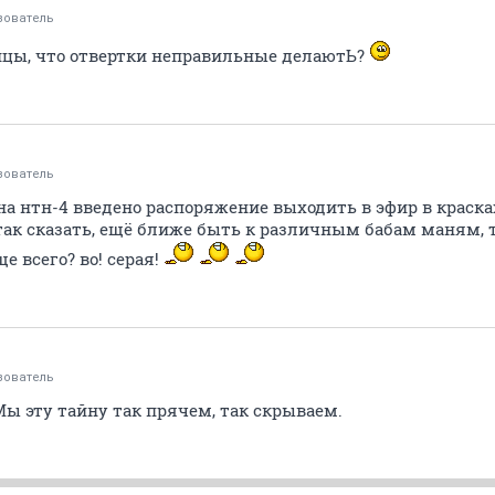
зователь
айцы, что отвертки неправильные делаютЬ?
зователь
на нтн-4 введено распоряжение выходить в эфир в крас
ак сказать, ещё ближе быть к различным бабам маням, т.е
е всего? во! серая!
зователь
 Мы эту тайну так прячем, так скрываем.