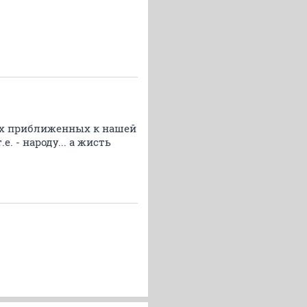
ках приближенных к нашей
. - народу... а жисть