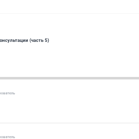
нсультации (часть 5)
зователь
зователь