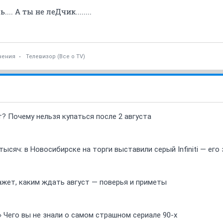
... А ты не леДчик........
чения
Телевизор (Все о TV)
т? Почему нельзя купаться после 2 августа
ысяч: в Новосибирске на торги выставили серый Infiniti — ег
ажет, каким ждать август — поверья и приметы
» Чего вы не знали о самом страшном сериале 90-х