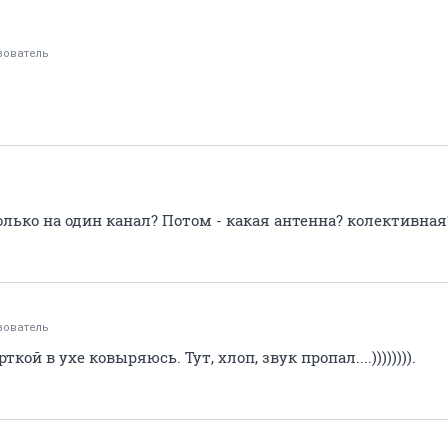
зователь
олько на один канал? Потом - какая антенна? колективная?
зователь
кой в ухе ковыряюсь. Тут, хлоп, звук пропал....)))))))).