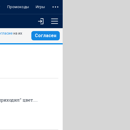
т
Промокоды
Игры
огласие
на их
Согласен
риходил" цвет....