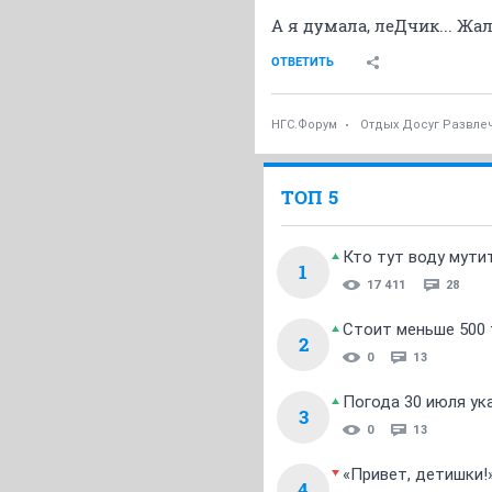
А я думала, леДчик... Жаль.
ОТВЕТИТЬ
НГС.Форум
Отдых Досуг Развле
ТОП 5
Кто тут воду мути
1
17 411
28
Стоит меньше 500 т
2
0
13
Погода 30 июля ук
3
0
13
«Привет, детишки!
4