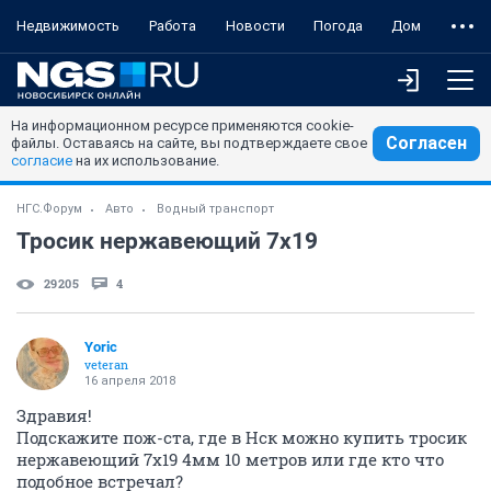
Недвижимость
Работа
Новости
Погода
Дом
На информационном ресурсе применяются cookie-
Согласен
файлы. Оставаясь на сайте, вы подтверждаете свое
согласие
на их использование.
НГС.Форум
Авто
Водный транспорт
Тросик нержавеющий 7х19
29205
4
Yoric
veteran
16 апреля 2018
Здравия!
Подскажите пож-ста, где в Нск можно купить тросик
нержавеющий 7х19 4мм 10 метров или где кто что
подобное встречал?