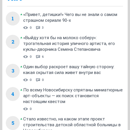
«Привет, детишки!» Чего вы не знали о самом
1
страшном сериале 90-х
0
3
«Выйду хотя бы на молоко соберу»:
2
трогательная история уличного артиста, его
куклы-дворника Семена Степановича
0
6
Один выбор раскроет вашу тайную сторону:
3
какая скрытая сила живет внутри вас
0
0
По всему Новосибирску спрятаны миниатюрные
4
арт-объекты — их поиск становится
настоящим квестом
0
Стало известно, на каком этапе проект
5
строительства детской областной больницы в