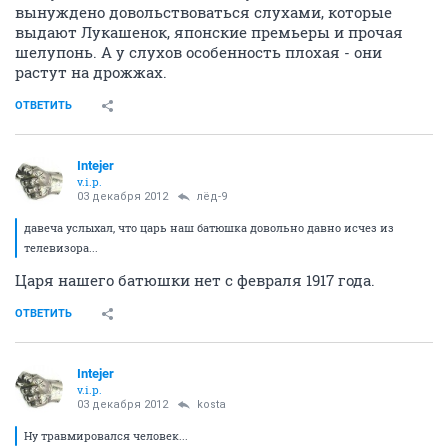
вынуждено довольствоваться слухами, которые
выдают Лукашенок, японские премьеры и прочая
шелупонь. А у слухов особенность плохая - они
растут на дрожжах.
ОТВЕТИТЬ
Intejer
v.i.p.
03 декабря 2012
лёд-9
давеча услыхал, что царь наш батюшка довольно давно исчез из
телевизора...
Царя нашего батюшки нет с февраля 1917 года.
ОТВЕТИТЬ
Intejer
v.i.p.
03 декабря 2012
kosta
Ну травмировался человек...