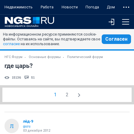
Недвижимость
Работа
Новости
Погода
Дом
На информационном ресурсе применяются cookie-
Согласен
файлы. Оставаясь на сайте, вы подтверждаете свое
согласие
на их использование.
НГС.Форум
Основные форумы
Политический форум
где царь?
15136
51
1
2
лёд-9
Л
guru
03 декабря 2012