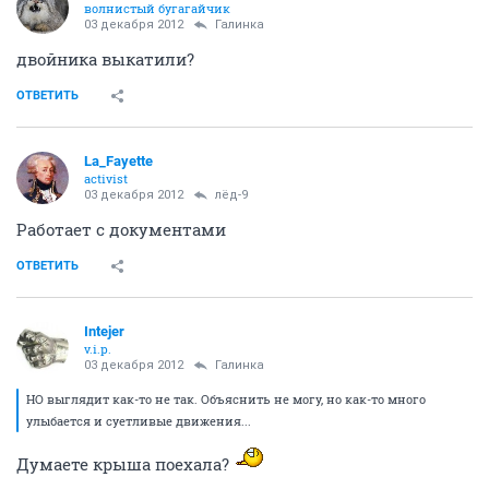
волнистый бугагайчик
03 декабря 2012
Галинка
двойника выкатили?
ОТВЕТИТЬ
La_Fayette
activist
03 декабря 2012
лёд-9
Работает с документами
ОТВЕТИТЬ
Intejer
v.i.p.
03 декабря 2012
Галинка
НО выглядит как-то не так. Объяснить не могу, но как-то много
улыбается и суетливые движения...
Думаете крыша поехала?