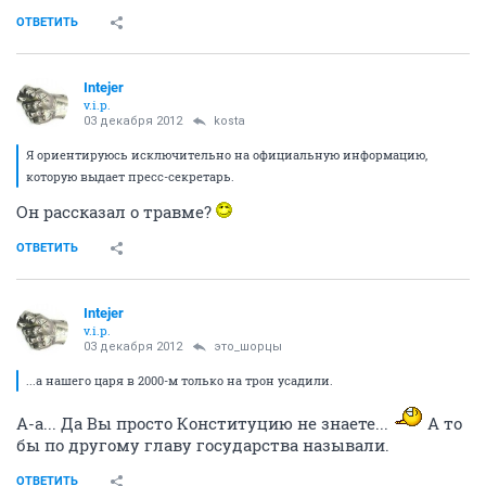
ОТВЕТИТЬ
Intejer
v.i.p.
03 декабря 2012
kosta
Я ориентируюсь исключительно на официальную информацию,
которую выдает пресс-секретарь.
Он рассказал о травме?
ОТВЕТИТЬ
Intejer
v.i.p.
03 декабря 2012
это_шорцы
...а нашего царя в 2000-м только на трон усадили.
А-а... Да Вы просто Конституцию не знаете...
А то
бы по другому главу государства называли.
ОТВЕТИТЬ