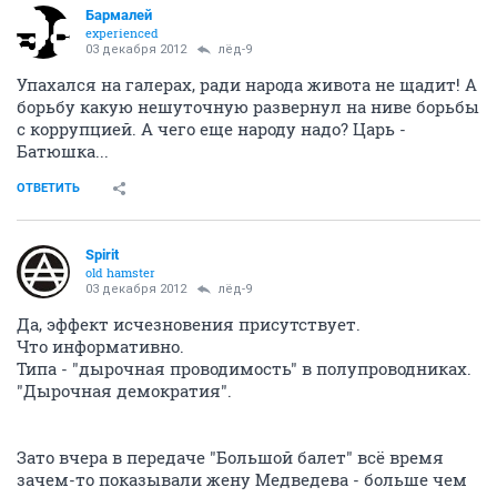
Бaрмaлей
experienced
03 декабря 2012
лёд-9
Упахался на галерах, ради народа живота не щадит! А
борьбу какую нешуточную развернул на ниве борьбы
с коррупцией. А чего еще народу надо? Царь -
Батюшка...
ОТВЕТИТЬ
Spirit
old hamster
03 декабря 2012
лёд-9
Да, эффект исчезновения присутствует.
Что информативно.
Типа - "дырочная проводимость" в полупроводниках.
"Дырочная демократия".
Зато вчера в передаче "Большой балет" всё время
зачем-то показывали жену Медведева - больше чем