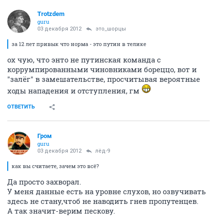
Trotzdem
guru
03 декабря 2012
это_шорцы
за 12 лет привык что норма - это путин в телике
ох чую, что энто не путинская команда с
коррумпированными чиновниками бореццо, вот и
"залёг" в замешательстве, просчитывая вероятные
ходы нападения и отступления, гм
ОТВЕТИТЬ
Гром
guru
03 декабря 2012
лёд-9
как вы считаете, зачем это всё?
Да просто захворал.
У меня данные есть на уровне слухов, но озвучивать
здесь не стану,чтоб не наводить гнев пропутенцев.
А так значит-верим пескову.