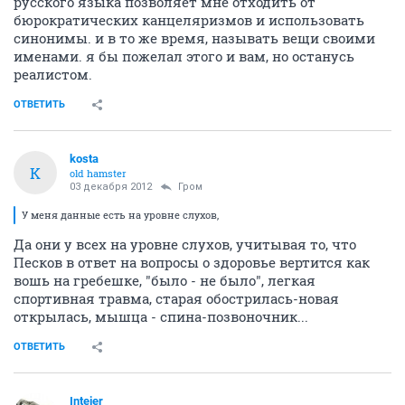
русского языка позволяет мне отходить от
бюрократических канцеляризмов и использовать
синонимы. и в то же время, называть вещи своими
именами. я бы пожелал этого и вам, но останусь
реалистом.
ОТВЕТИТЬ
kosta
K
old hamster
03 декабря 2012
Гром
У меня данные есть на уровне слухов,
Да они у всех на уровне слухов, учитывая то, что
Песков в ответ на вопросы о здоровье вертится как
вошь на гребешке, "было - не было", легкая
спортивная травма, старая обострилась-новая
открылась, мышца - спина-позвоночник...
ОТВЕТИТЬ
Intejer