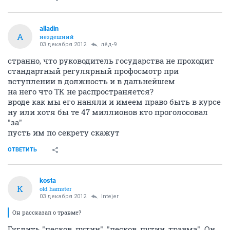
alladin
A
нездешний
03 декабря 2012
лёд-9
странно, что руководитель государства не проходит
стандартный регулярный профосмотр при
вступлении в должность и в дальнейшем
на него что ТК не распространяется?
вроде как мы его наняли и имеем право быть в курсе
ну или хотя бы те 47 миллионов кто проголосовал
"за"
пусть им по секрету скажут
ОТВЕТИТЬ
kosta
K
old hamster
03 декабря 2012
Intejer
Он рассказал о травме?
Гуглить "песков, путин", "песков, путин, травма". Он