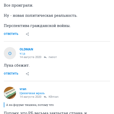
Все проиграли.
Ну - новая политическая реальность.
Перспектива гражданской войны.
ОТВЕТИТЬ
OLDMAN
O
v.i.p.
14 августа 2020
пилот
Лука сбежит.
ОТВЕТИТЬ
vran
Циничная мразь
14 августа 2020
KBman
А на форуме тишина, потому что
Потому, что РБ весьма закрытая страна, и