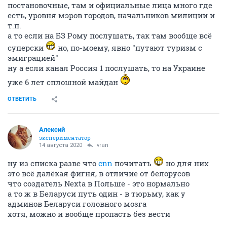
постановочные, там и официальные лица много где
есть, уровня мэров городов, начальников милиции и
т.п.
а то если на БЗ Рому послушать, так там вообще всё
суперски
но, по-моему, явно "путают туризм с
эмиграцией"
ну а если канал Россия 1 послушать, то на Украине
уже 6 лет сплошной майдан
ОТВЕТИТЬ
Алексий
экспериментатор
14 августа 2020
vran
ну из списка разве что
cnn
почитать
но для них
это всё далёкая фигня, в отличие от белорусов
что создатель Nexta в Польше - это нормально
а то ж в Беларуси путь один - в тюрьму, как у
админов Беларуси головного мозга
хотя, можно и вообще пропасть без вести