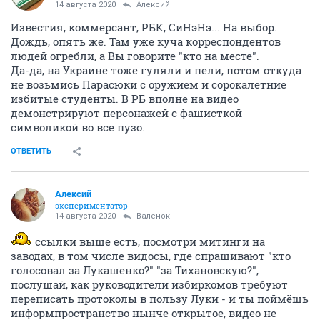
14 августа 2020
Алексий
Известия, коммерсант, РБК, СиНэНэ... На выбор.
Дождь, опять же. Там уже куча корреспондентов
людей огребли, а Вы говорите "кто на месте".
Да-да, на Украине тоже гуляли и пели, потом откуда
не возьмись Парасюки с оружием и сорокалетние
избитые студенты. В РБ вполне на видео
демонстрируют персонажей с фашисткой
символикой во все пузо.
ОТВЕТИТЬ
Алексий
экспериментатор
14 августа 2020
Валенок
ссылки выше есть, посмотри митинги на
заводах, в том числе видосы, где спрашивают "кто
голосовал за Лукашенко?" "за Тихановскую?",
послушай, как руководители избиркомов требуют
переписать протоколы в пользу Луки - и ты поймёшь
информпространство нынче открытое, видео не