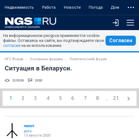
Недвижимость
Работа
Новости
Погода
Дом
На информационном ресурсе применяются cookie-
Согласен
файлы. Оставаясь на сайте, вы подтверждаете свое
согласие
на их использование.
НГС.Форум
Основные форумы
Политический форум
Ситуация в Беларуси.
319206
1000
1
2
3
4
5
6
7
8
...
21
пилот
guru
13 августа 2020