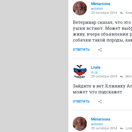
Mimarsona
activist
29 октября 2014
Ком
Ветеринар сказал, что эт
ушки встают. Может выбра
живу, вчера объявления р
собачки такой породы, ка
ОТВЕТИТЬ
Lnata
v.i.p.
29 октября 2014
Mim
Зайдите в вет.Клинику А
может что подскажет.
ОТВЕТИТЬ
Mimarsona
activist
29 октября 2014
Lna