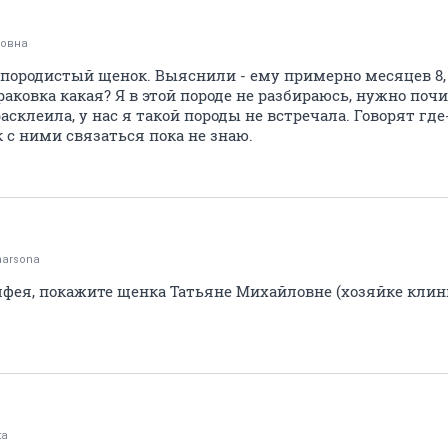
овна
о породистый щенок. Выяснили - ему примерно месяцев 8,
ковка какая? Я в этой породе не разбираюсь, нужно почи
асклеила, у нас я такой породы не встречала. Говорят гд
к с ними связаться пока не знаю.
arsona
лфея, покажите щенка Татьяне Михайловне (хозяйке клин
ta