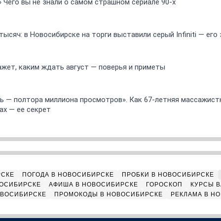
» Чего вы не знали о самом страшном сериале 90-х
ысяч: в Новосибирске на торги выставили серый Infiniti — ег
ажет, каким ждать август — поверья и приметы
 — полтора миллиона просмотров». Как 67-летняя массажист
ах — ее секрет
РСКЕ
ПОГОДА В НОВОСИБИРСКЕ
ПРОБКИ В НОВОСИБИРСКЕ
ВОСИБИРСКЕ
АФИША В НОВОСИБИРСКЕ
ГОРОСКОП
КУРСЫ В
ОВОСИБИРСКЕ
ПРОМОКОДЫ В НОВОСИБИРСКЕ
РЕКЛАМА В Н