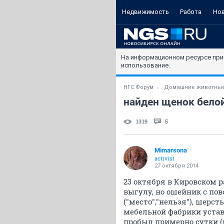
Недвижимость
Работа
Но
На информационном ресурсе при
использование.
НГС.Форум
Домашние животны
найден щенок бело
1319
5
Mimarsona
activist
27 октября 2014
23 октября в Кировском 
выгулу, но ошейник с пов
("место","нельзя"), шерс
мебельной фабрики устав
пробыл примерно сутки (п