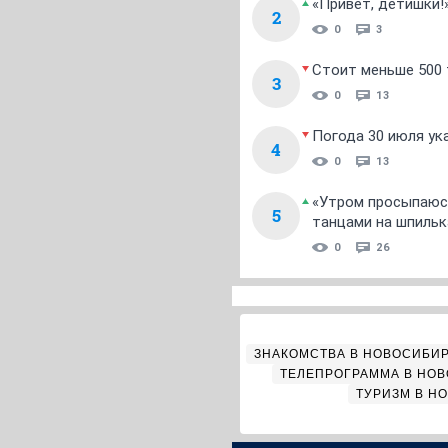
«Привет, детишки!
2
0
3
Стоит меньше 500 т
3
0
13
Погода 30 июля ук
4
0
13
«Утром просыпаюсь
5
танцами на шпильк
0
26
ЗНАКОМСТВА В НОВОСИБИ
ТЕЛЕПРОГРАММА В НО
ТУРИЗМ В Н