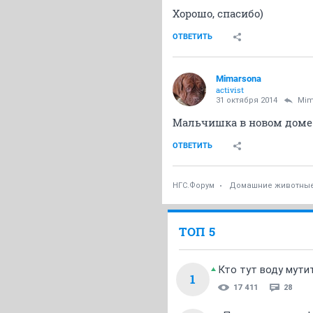
Хорошо, спасибо)
ОТВЕТИТЬ
Mimarsona
activist
31 октября 2014
Mim
Мальчишка в новом доме!
ОТВЕТИТЬ
НГС.Форум
Домашние животны
ТОП 5
Кто тут воду мути
1
17 411
28