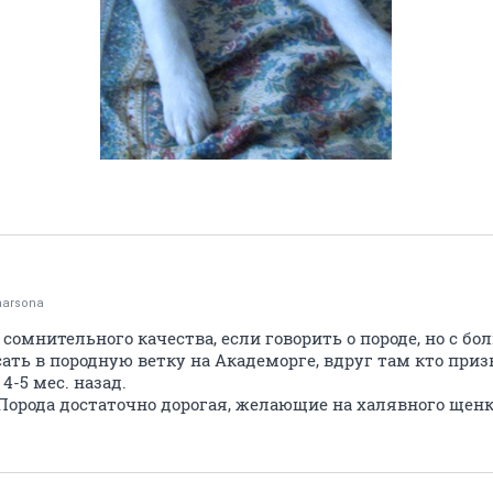
arsona
 сомнительного качества, если говорить о породе, но с бо
ть в породную ветку на Академорге, вдруг там кто призн
4-5 мес. назад.
 Порода достаточно дорогая, желающие на халявного щенк