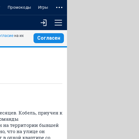
т
Промокоды
Игры
огласие
на их
Согласен
сяцев. Кобель, приучен к
 команды
ан на территории бывшей
о, что на улице он
 в одной квартире со