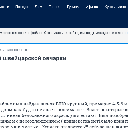
вости
Погода
Дом
Почта
Туризм
Афиша
Курсы валю
меняются cookie-файлы. Оставаясь на сайте, вы подтверждаете свое
с
е
Зоопотеряшка
й швейцарской овчарки
районе был найден щенок БШО крупный, примерно 4-5-6 ме
одком как-будто не знает...клейма нет. Знает некоторые
ть длинная белоснежного окраса, уши встают. Был подобр
шим и с переохлаждением ( подшёрстка нет),было понятн
узо, уши чистые). Хозяева отзовитесь!!!!сейчас щен живет