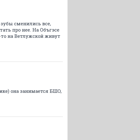
 зубы сменились все,
тать про нее. На Объгэсе
е-то на Ветлужской живут
ике) она занимается БШО,