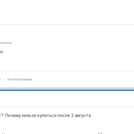
arsona
!!
е
Зоопотеряшка
т? Почему нельзя купаться после 2 августа