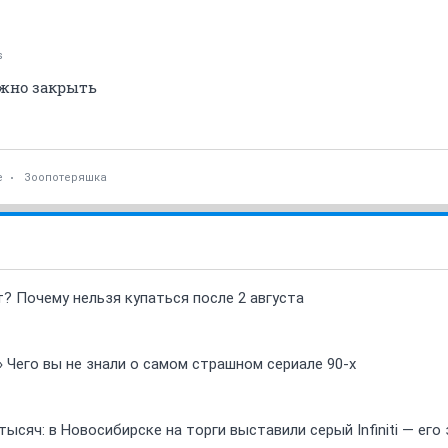
s
ожно закрыть
е
Зоопотеряшка
т? Почему нельзя купаться после 2 августа
» Чего вы не знали о самом страшном сериале 90-х
ысяч: в Новосибирске на торги выставили серый Infiniti — ег