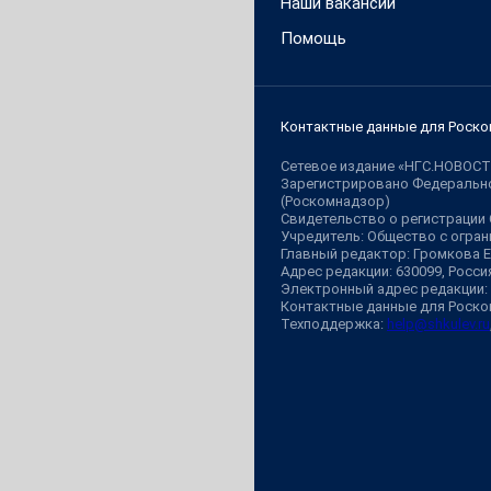
Наши вакансии
Помощь
Контактные данные для Роско
Сетевое издание «НГС.НОВОСТ
Зарегистрировано Федерально
(Роскомнадзор)
Свидетельство о регистрации
Учредитель: Общество с огр
Главный редактор: Громкова 
Адрес редакции: 630099, Россия,
Электронный адрес редакции:
Контактные данные для Роско
Техподдержка:
help@shkulev.ru