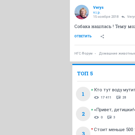
Verys
v.i.p.
15 ноября 2018
Very
Собака нашлась ! Тему м
ОТВЕТИТЬ
НГС.Форум
Домашние животны
ТОП 5
Кто тут воду мути
1
17 411
28
«Привет, детишки!
2
0
3
Стоит меньше 500 т
3