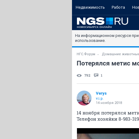
Недвижимость
Работа
Но
На информационном ресурсе при
использование.
НГС.Форум
Домашние животны
Потерялся метис мо
792
1
Verys
v.i.p.
14 ноября 2018
14 ноября потерялся мети
Телефон хозяйки 8-983-319