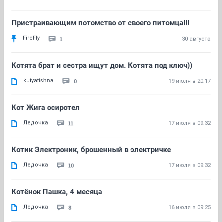
Пристраивающим потомство от своего питомца!!!
FireFly
1
30 августа
Котята брат и сестра ищут дом. Котята под ключ))
kutyatishna
0
19 июля в 20:17
Кот Жига осиротел
Ледочка
11
17 июля в 09:32
Котик Электроник, брошенный в электричке
Ледочка
10
17 июля в 09:32
Котёнок Пашка, 4 месяца
Ледочка
8
16 июля в 09:25