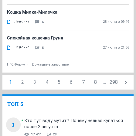
Кошка Милка-Милочка
Ледочка
6
28 июня в 09:49
Спокойная кошечка Груня
Ледочка
6
27 июня в 21:56
НГС.Форум
Домашние животные
1
2
3
4
5
6
7
8
...
298
ТОП 5
Кто тут воду мутит? Почему нельзя купаться
1
после 2 августа
17 411
28