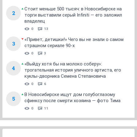
Стоит меньше 500 тысяч: в Новосибирске на
2
торги выставили серый Infiniti — его заложил
владелец
0
13
«Привет, детишки!» Чего вы не знали о самом
3
страшном сериале 90-х
0
3
«Выйду хотя бы на молоко соберу»:
4
трогательная история уличного артиста, его
куклы-дворника Семена Степановича
0
6
В Новосибирске ищут дом голубоглазому
5
сфинксу после смерти хозяина — фото Тима
0
11