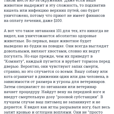
животное выдержит и эту сложность, то подхватив
кашель или инфекцию верхних путей, оно будет
уничтожено, потому что приют не имеет финансов
на оплату лечения, даже $100.
А вот что такое эвтаназия 101 для тех, кто никогда не
видел, как уничтожаются абсолютно здоровые
животные. Во-первых, ваше животное будет
выведено из будки на поводке. Они всегда выглядят
довольными, виляют хвостами, словно их ведут
погулять. Но еще прежде, чем их приведут в
"Комнату", каждый пугается и врубает тормоза перед
дверью. Вероятно, они чувствуют запах смерти,
странно, но это случается со всеми. Вашу собаку или
кота ограничат в движении один или два человека, в
зависимости от размера и угрозы для ветеринаров.
Затем специалист по эвтаназии или ветеринар
начнет процедуру. Найдут вену на передней ноге и
введут смертельную дозу "розовой субстанции". В
лучшем случае ваш питомец не запаникует и не
дернется. Я видел как иглы разрывали ногу, был весь
залит кровью и оглушен воплями. Они не "просто