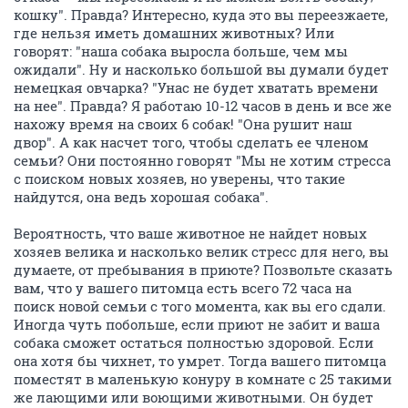
кошку". Правда? Интересно, куда это вы переезжаете,
где нельзя иметь домашних животных? Или
говорят: "наша собака выросла больше, чем мы
ожидали". Ну и насколько большой вы думали будет
немецкая овчарка? "Унас не будет хватать времени
на нее". Правда? Я работаю 10-12 часов в день и все же
нахожу время на своих 6 собак! "Она рушит наш
двор". А как насчет того, чтобы сделать ее членом
семьи? Они постоянно говорят "Мы не хотим стресса
с поиском новых хозяев, но уверены, что такие
найдутся, она ведь хорошая собака".
Вероятность, что ваше животное не найдет новых
хозяев велика и насколько велик стресс для него, вы
думаете, от пребывания в приюте? Позвольте сказать
вам, что у вашего питомца есть всего 72 часа на
поиск новой семьи с того момента, как вы его сдали.
Иногда чуть побольше, если приют не забит и ваша
собака сможет остаться полностью здоровой. Если
она хотя бы чихнет, то умрет. Тогда вашего питомца
поместят в маленькую конуру в комнате с 25 такими
же лающими или воющими животными. Он будет