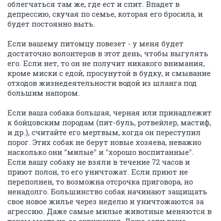
облегчаться там же, где ест и спит. Впадет в
депрессию, скучая по семье, которая его бросила, и
будет постоянно выть.
Если вашему питомцу повезет - у меня будет
достаточно волонтеров в этот день, чтобы выгулять
его. Если нет, то он не получит никакого внимания,
кроме миски с едой, просунутой в будку, и смывание
отходов жизнедеятельности водой из шланга под
большим напором.
Если ваша собака большая, черная или принадлежит
к бойцовским породам (пит-буль, ротвейлер, мастиф,
и др.), считайте его мертвым, когда он переступил
порог. Этих собак не берут новые хозяева, неважно
насколько они "милые" и "хорошо воспитанные".
Если вашу собаку не взяли в течение 72 часов и
приют полон, то его уничтожат. Если приют не
переполнен, то возможна отсрочка приговора, но
ненадолго. Большинство собак начинают защищать
свое новое жилье через неделю и уничтожаются за
агрессию. Даже самые милые животные меняются в
таком месте из-за окружения. Даже если ваше