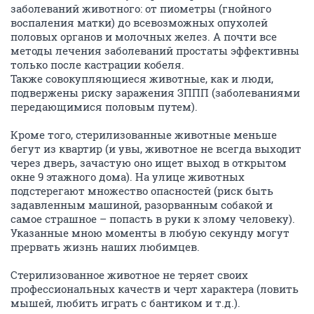
заболеваний животного: от пиометры (гнойного
воспаления матки) до всевозможных опухолей
половых органов и молочных желез. А почти все
методы лечения заболеваний простаты эффективны
только после кастрации кобеля.
Также совокупляющиеся животные, как и люди,
подвержены риску заражения ЗППП (заболеваниями
передающимися половым путем).
Кроме того, стерилизованные животные меньше
бегут из квартир (и увы, животное не всегда выходит
через дверь, зачастую оно ищет выход в открытом
окне 9 этажного дома). На улице животных
подстерегают множество опасностей (риск быть
задавленным машиной, разорванным собакой и
самое страшное – попасть в руки к злому человеку).
Указанные мною моменты в любую секунду могут
прервать жизнь наших любимцев.
Стерилизованное животное не теряет своих
профессиональных качеств и черт характера (ловить
мышей, любить играть с бантиком и т.д.).