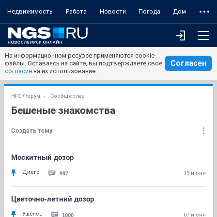
Недвижимость
Работа
Новости
Погода
Дом
На информационном ресурсе применяются cookie-
Согласен
файлы. Оставаясь на сайте, вы подтверждаете свое
согласие
на их использование.
НГС.Форум
Сообщества
Бешеные знакомства
Создать тему
Москитный дозор
Диего
997
15 июня
Цветочно-летний дозор
Ушелец
1000
07 июня