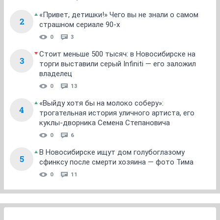
«Привет, детишки!» Чего вы не знали о самом
2
страшном сериале 90-х
0
3
Стоит меньше 500 тысяч: в Новосибирске на
3
торги выставили серый Infiniti — его заложил
владелец
0
13
«Выйду хотя бы на молоко соберу»:
4
трогательная история уличного артиста, его
куклы-дворника Семена Степановича
0
6
В Новосибирске ищут дом голубоглазому
5
сфинксу после смерти хозяина — фото Тима
0
11