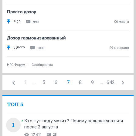
Просто дозор
Ogo
999
06 марта
Дозор гармонизированный
Диего
1000
29 февраля
НГС.Форум
Сообщества
1
...
5
6
7
8
9
...
642
ТОП 5
Кто тут воду мутит? Почему нельзя купаться
1
после 2 августа
17 411
28