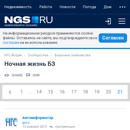
Недвижимость
Работа
Новости
Погода
Дом
На информационном ресурсе применяются cookie-
Согласен
файлы. Оставаясь на сайте, вы подтверждаете свое
согласие
на их использование.
НГС.Форум
Сообщества
Бешеные знакомства
Ночная жизнь БЗ
315450
1000
1
...
14
15
16
17
18
19
20
21
Автоинформатор
guru
13 января 2013
презумпция