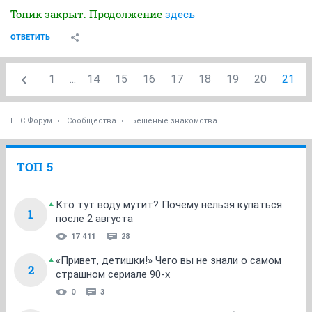
Топик закрыт. Продолжение
здесь
ОТВЕТИТЬ
1
...
14
15
16
17
18
19
20
21
НГС.Форум
Сообщества
Бешеные знакомства
ТОП 5
Кто тут воду мутит? Почему нельзя купаться
1
после 2 августа
17 411
28
«Привет, детишки!» Чего вы не знали о самом
2
страшном сериале 90-х
0
3