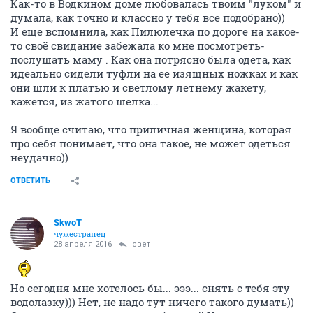
Как-то в Водкином доме любовалась твоим "луком" и
думала, как точно и классно у тебя все подобрано))
И еще вспомнила, как Пилюлечка по дороге на какое-
то своё свидание забежала ко мне посмотреть-
послушать маму . Как она потрясно была одета, как
идеально сидели туфли на ее изящных ножках и как
они шли к платью и светлому летнему жакету,
кажется, из жатого шелка...
Я вообще считаю, что приличная женщина, которая
про себя понимает, что она такое, не может одеться
неудачно))
ОТВЕТИТЬ
SkwоT
чужестранец
28 апреля 2016
свет
Но сегодня мне хотелось бы... эээ... снять с тебя эту
водолазку))) Нет, не надо тут ничего такого думать))