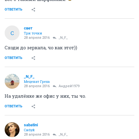
ОТВЕТИТЬ
свет
С
Три точки
28 апреля 2016
_N_F_
Сходи до зеркала, чо как этот))
ОТВЕТИТЬ
_N_F_
Меценат Греха
28 апреля 2016
Андрей1979
На удалёнке же офис у них, ты чо.
ОТВЕТИТЬ
sabatini
Сибуй
28 апреля 2016
_N_F_