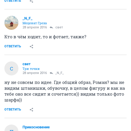
ОТВЕТИТЬ
_N_F_
Меценат Греха
28 апреля 2016
свет
Кто в чём ходит, то и фотает, также?
ОТВЕТИТЬ
свет
С
Три точки
28 апреля 2016
_N_F_
ну не совсем по идее. Где общий образ, Роман? мы не
видим штанишки, обувочку, в целом фигуру и как на
тебе оно все сидит и сочетается)) видим только фото
шарфа))
ОТВЕТИТЬ
Прикосновение