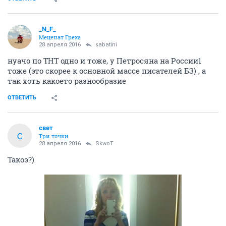
_N_F_
Меценат Греха
28 апреля 2016
sabatini
нуачо по ТНТ одно и тоже, у Петросяна на России1
тоже (это скорее к основной массе писателей БЗ) , а
так хоть какоето разнообразие
ОТВЕТИТЬ
свет
С
Три точки
28 апреля 2016
SkwоT
Такоэ?)