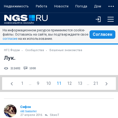
Недвижимость
Работа
Новости
Погода
Дом
На информационном ресурсе применяются cookie-
Согласен
файлы. Оставаясь на сайте, вы подтверждаете свое
согласие
на их использование.
НГС.Форум
Сообщества
Бешеные знакомства
Лук.
212482
1000
1
...
9
10
11
12
13
...
21
Сифон
old hamster
27 апреля 2016
SkwоT