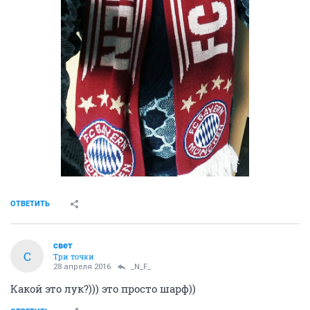
ОТВЕТИТЬ
свет
С
Три точки
28 апреля 2016
_N_F_
Какой это лук?))) это просто шарф))