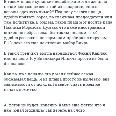
В таком плаще кулацкие недобитки могли жечь по
ночам колхозное сено, хай их запаршивленные
коровы сдохнуть зимой!! Под полу такого плаща
удобно прятать обрез, выслеживая председателя или
там политрука. В общем, такой плащ мог носить папа
Павлика Морозова. Думаю, что даже иностранный
шпион не побрезговал бы таким плащом, чтоб
удобно рассовать по карманам пробирки с вирусом
В-13, пока его еще не отловил майор Вихрь.
В такой тренчкот могла нарядиться Фанни Каплан,
идя на дело. И у Владимира Ильича просто не было
бы шансов.
Как вы уже поняли, это у меня сейчас самая
обожаемая вещь. Я из плаща просто не вылезаю, вне
зависимости от погоды. Главное, спать в нем не
начать ложиться.
А, фоток не будет, конечно. Какие еще фотки, что я
вам, юная модница? Так верьте, на слово.