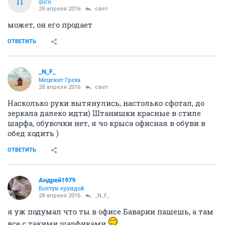
П
guru
28 апреля 2016
свет
может, он его продает
ОТВЕТИТЬ
_N_F_
Меценат Греха
28 апреля 2016
свет
Насколько руки вытянулись, настолько сфотал, до
зеркала далеко идти) Штанишки красные в стиле
шарфа, обувочки нет, я чо крыса офисная в обуви в
обед ходить )
ОТВЕТИТЬ
Андрей1979
Болтун ерундой
28 апреля 2016
_N_F_
я уж подумал что ты в офисе Баварии пашешь, а там
все с такими шарфиками