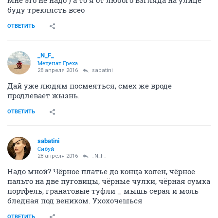
Мне это не надо ) а то я от любого взгляда на улице
буду треклясть всео
ОТВЕТИТЬ
_N_F_
Меценат Греха
28 апреля 2016
sabatini
Дай уже людям посмеяться, смех же вроде
продлевает жызнь.
ОТВЕТИТЬ
sabatini
Сибуй
28 апреля 2016
_N_F_
Надо мной? Чёрное платье до конца колен, чёрное
пальто на две пуговицы, чёрные чулки, чёрная сумка
портфель, гранатовые туфли _ мышь серая и моль
бледная под веником. Ухохочешься
ОТВЕТИТЬ