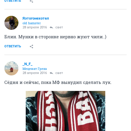
ОТВЕТИТЬ
Яэтогонехотел
old hamster
28 апреля 2016
свет
Блин. Мунки в сторонке нервно жуют чили..)
ОТВЕТИТЬ
_N_F_
Меценат Греха
28 апреля 2016
свет
Сёдня и сейчас, пока МФ вынудил сделать лук.