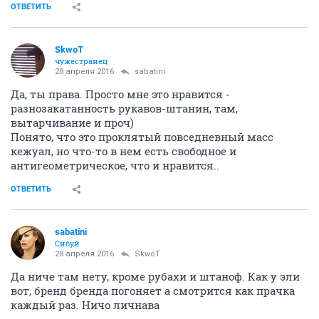
ОТВЕТИТЬ
SkwоT
чужестранец
28 апреля 2016
sabatini
Да, ты права. Просто мне это нравится -
разнозакатанность рукавов-штанин, там,
вытарчивание и проч)
Понято, что это проклятый повседневный масс
кежуал, но что-то в нем есть свободное и
антигеометрическое, что и нравится..
ОТВЕТИТЬ
sabatini
Сибуй
28 апреля 2016
SkwоT
Да ниче там нету, кроме рубахи и штаноф. Как у эли
вот, бренд бренда погоняет а смотрится как прачка
каждый раз. Ничо личнава