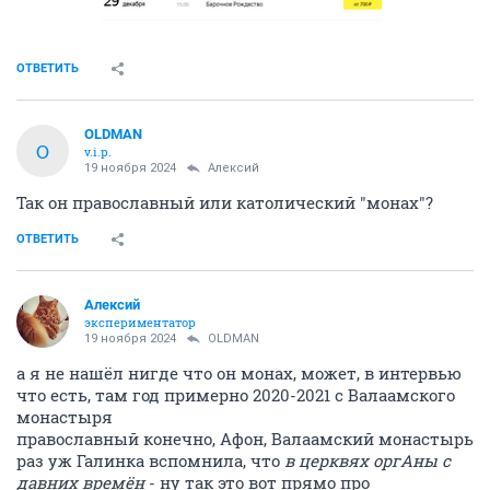
ОТВЕТИТЬ
OLDMAN
O
v.i.p.
19 ноября 2024
Алексий
Так он православный или католический "монах"?
ОТВЕТИТЬ
Алексий
экспериментатор
19 ноября 2024
OLDMAN
а я не нашёл нигде что он монах, может, в интервью
что есть, там год примерно 2020-2021 с Валаамского
монастыря
православный конечно, Афон, Валаамский монастырь
раз уж Галинка вспомнила, что
в церквях оргАны с
давних времён
- ну так это вот прямо про