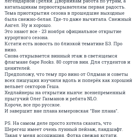
легендарной Грелки. Дворникам работа по утрам, а
катальщикам первооткрывателям первая радость.
Тема приоткрытия сезона в прошедшие выходные
была снежно-белая. Где-то даже вычитала. Снежный
Ангел. Ну и хорошо.
Это знают все - 23 ноября официальное открытие
курортного сезона.
Кстати есть новость по близкой тематике БЗ. Про
вино.
Снова открывается винный этаж в светящемся
флагмане баре Rooks. 80 сортов вин. Для студентов и
ценителей.
Предположу, что тему про вино от Олдман и советы
всех пишущих изучили вдоль и поперёк как хороший
вельвет секторов Геша.
Хедлайнеры на открытии нынче: всенепременный
прыгучий Олег Газманов и ребята NLO.
Короче, все про русское.
И завершит вне плана кемеровская "Вне плана".
PS. На самом деле просто хотела сказать, что
Шерегеш имеет очень лунный пейзаж, ландшафт.
Такая у меня ассоциация. Фотка свежая кстати.