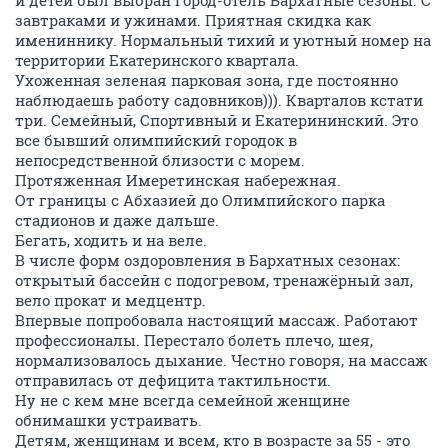
и детей был выбран город-отель Бархатные сезоны. С
завтраками и ужинами. Приятная скидка как
имениннику. Нормальный тихий и уютный номер на
территории Екатеринского квартала.
Ухоженная зеленая парковая зона, где постоянно
наблюдаешь работу садовников))). Кварталов кстати
три. Семейный, Спортивный и Екатерининский. Это
все бывший олимпийский городок в
непосредственной близости с морем.
Протяженная Имеретинская набережная.
От границы с Абхазией до Олимпийского парка
стадионов и даже дальше.
Бегать, ходить и на веле.
В числе форм оздоровления в Бархатных сезонах:
открытый бассейн с подогревом, тренажёрный зал,
вело прокат и медцентр.
Впервые попробовала настоящий массаж. Работают
профессионалы. Перестало болеть плечо, шея,
нормализовалось дыхание. Честно говоря, на массаж
отправилась от дефицита тактильности.
Ну не с кем мне всегда семейной женщине
обнимашки устраивать.
Детям, женщинам и всем, кто в возрасте за 55 - это