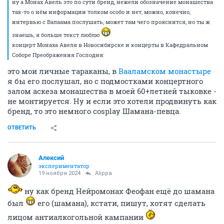
ну а Монах Авель это по сути бренд, нежели обозначение монашества
так-то о нём информации толком особо и нет, можно, конечно,
интервью с Валаама послушать, может там чего прояснится, но ты ж
знаешь, я больше текст люблю
концерт Монаха Авеля в Новосибирске и концерты в Кафедральном
Соборе Преображения Господня:
это мои личные тараканы, в
Вааламском монастыре
я бы его послушал, но с подмостками концертного
залом аскеза монашества в моей 60+летней тыковке -
не монтируется. Ну и если это хотели продвинуть как
бренд, то это немного cosplay Шамана-певца.
ОТВЕТИТЬ
Алексий
экспериментатор
19 ноября 2024
Alippa
ну как бренд Нейромонах Феофан ещё до шамана
был
его (шамана), кстати, пишут, хотят сделать
лицом антиалкогольной кампании