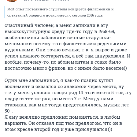
Мой опыт постоянного слушателя концертов филармонии и
спектаклей оперного исчисляется с сезонов 2016 года.
счастливый человек, а меня запихали в эту
высококультурную среду где-то году в 1968-69,
особенно меня забавляли вечные старушки-
меломанки почему-то с фиолетовыми реденькими
кудельками. Они точно вечные, т.к. я вырос и даже
успел немного состариться, а всё там шнурковали. И
вообще, почему-то, по абонементам в совке было
достаточно много фриков, но с ними было веселее))
Один мне запомнился, я как-то поздно купил
абонемент и оказался со знакомой через место, ну
т.е. у меня условно говоря ряд 14-тый место 5-тое, а у
подруги тот же ряд но место 7-е. Между нами
старикан, как мне тогда представлялось, мужик лет
50+.
Я ему вежливо предложил поменяться, в любом
варианте. Он отказал под тем предлогом, что он в
этом кресле второй год и уже прислушался)))