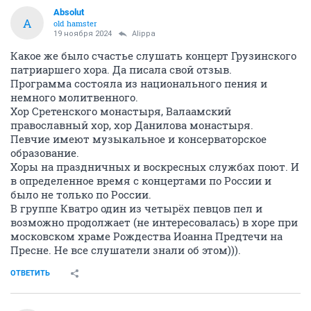
Absolut
A
old hamster
19 ноября 2024
Alippa
Какое же было счастье слушать концерт Грузинского
патриаршего хора. Да писала свой отзыв.
Программа состояла из национального пения и
немного молитвенного.
Хор Сретенского монастыря, Валаамский
православный хор, хор Данилова монастыря.
Певчие имеют музыкальное и консерваторское
образование.
Хоры на праздничных и воскресных службах поют. И
в определенное время с концертами по России и
было не только по России.
В группе Кватро один из четырёх певцов пел и
возможно продолжает (не интересовалась) в хоре при
московском храме Рождества Иоанна Предтечи на
Пресне. Не все слушатели знали об этом))).
ОТВЕТИТЬ