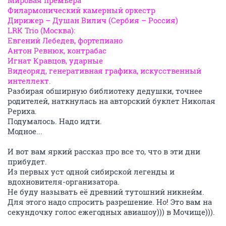
Мировая премьера
Филармонический камерный оркестр
Дирижер – Душан Вилич (Сербия – Россия)
LRK Trio (Москва):
Евгений Лебедев, фортепиано
Антон Ревнюк, контрабас
Игнат Кравцов, ударные
Видеоряд, генеративная графика, искусственный
интеллект.
Разбирая обширную библиотеку дедушки, точнее
родителей, наткнулась на авторский буклет Николая
Рериха.
Подумалось. Надо идти.
Модное...
И вот вам яркий рассказ про все то, что в эти дни
прибудет.
Из первых уст одной сибирской легенды и
вдохновителя-организатора.
Не буду называть её древний тутошний никнейм.
Для этого надо спросить разрешение. Но! Это вам на
секундочку голос ежегодных авиашоу))) в Мочище))).