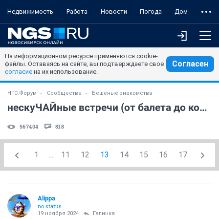
Недвижимость
Работа
Новости
Погода
Дом
На информационном ресурсе применяются cookie-
Согласен
файлы. Оставаясь на сайте, вы подтверждаете свое
согласие
на их использование.
НГС.Форум
Сообщества
Бешеные знакомства
нескуЧАЙные встречи (от балета до концерта через театр в кинозал)
567404
818
1
...
11
12
13
14
15
16
17
Alippa
no status
19 ноября 2024
Галинка