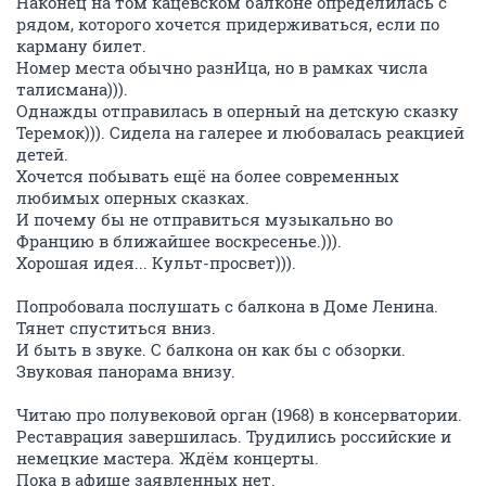
Наконец на том кацевском балконе определилась с
рядом, которого хочется придерживаться, если по
карману билет.
Номер места обычно разнИца, но в рамках числа
талисмана))).
Однажды отправилась в оперный на детскую сказку
Теремок))). Сидела на галерее и любовалась реакцией
детей.
Хочется побывать ещё на более современных
любимых оперных сказках.
И почему бы не отправиться музыкально во
Францию в ближайшее воскресенье.))).
Хорошая идея... Культ-просвет))).
Попробовала послушать с балкона в Доме Ленина.
Тянет спуститься вниз.
И быть в звуке. С балкона он как бы с обзорки.
Звуковая панорама внизу.
Читаю про полувековой орган (1968) в консерватории.
Реставрация завершилась. Трудились российские и
немецкие мастера. Ждём концерты.
Пока в афише заявленных нет.