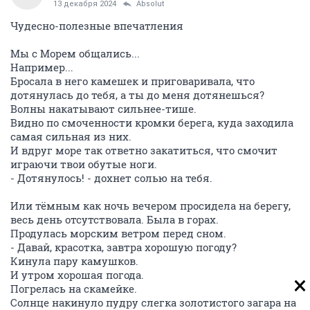
13 декабря 2024
Absolut
Чудесно-полезные впечатления
Мы с Морем общались...
Например...
Бросала в него камешек и приговаривала, что
дотянулась до тебя, а ты до меня дотянешься?
Волны накатывают сильнее-тише.
Видно по смоченности кромки берега, куда заходила
самая сильная из них.
И вдруг море так ответно закатиться, что смочит
играючи твои обутые ноги.
- Дотянулось! - дохнет солью на тебя.
Или тёмным как ночь вечером просидела на берегу,
весь день отсутствовала. Была в горах.
Продулась морским ветром перед сном.
- Давай, красотка, завтра хорошую погоду?
Кинула пару камушков.
И утром хорошая погода.
Погрелась на скамейке.
Солнце накинуло пудру слегка золотистого загара на