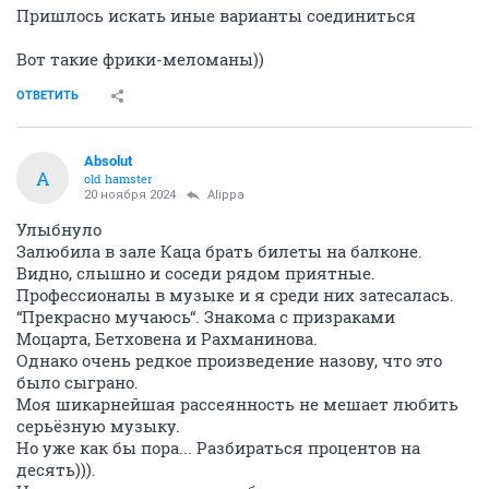
Пришлось искать иные варианты соединиться
Вот такие фрики-меломаны))
ОТВЕТИТЬ
Absolut
A
old hamster
20 ноября 2024
Alippa
Улыбнуло
Залюбила в зале Каца брать билеты на балконе.
Видно, слышно и соседи рядом приятные.
Профессионалы в музыке и я среди них затесалась.
“Прекрасно мучаюсь“. Знакома с призраками
Моцарта, Бетховена и Рахманинова.
Однако очень редкое произведение назову, что это
было сыграно.
Моя шикарнейшая рассеянность не мешает любить
серьёзную музыку.
Но уже как бы пора... Разбираться процентов на
десять))).