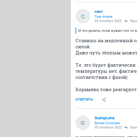
свет
С
Три точки
03 октября 2022
Кры
И что делать, если нужно что-то
Ставишь на медленный ог
силой.
Даже чуть тёплым может
Т.е. это будет фактически
температуры нет, фактиче
соответствии с фазой)
Керамика тоже реагирует
ОТВЕТИТЬ
GuimpLena
G
Белая Госпожа
03 октября 2022
Кры