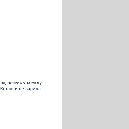
ева, поэтому между
мЕньшей не варила.