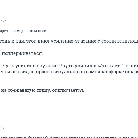
ска
 варить на медленном огне?
онь и там этот цикл усиление-угасание с соответству
 поддерживаться.
 - чуть усилилось/угасает/чуть усилилось/угасает. Т.е. н
ски это видно просто визуально по самой конфорке (она 
 на сбежавшую пищу, отключается.
ска