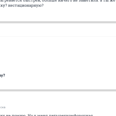
агревается быстрей, больше ничего не заметила. а ты же
ку? нестационарную?
ву?
ска
ку не помню. Но у меня четырехкомфорочная.