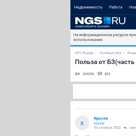
Недвижимость
Работа
Но
На информационном ресурсе при
использование.
НГС.Форум
Сообщества
Беше
Польза от БЗ(часть 
126204
455
Крыска
К
unreal
03 октября 2022
све