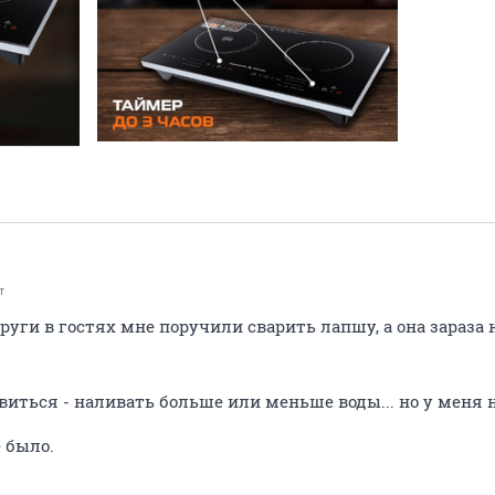
т
руги в гостях мне поручили сварить лапшу, а она зараза н
виться - наливать больше или меньше воды... но у меня 
 было.