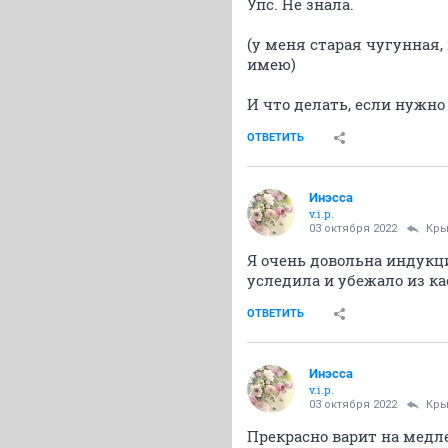
Упс. Не знала.
(у меня старая чугунная
имею)
И что делать, если нужно
ОТВЕТИТЬ
Инэсса
v.i.p.
03 октября 2022
Кры
Я очень довольна индукц
уследила и убежало из ка
ОТВЕТИТЬ
Инэсса
v.i.p.
03 октября 2022
Кры
Прекрасно варит на медл