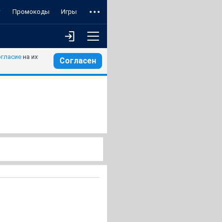
т
Промокоды
Игры
огласие
на их
Согласен