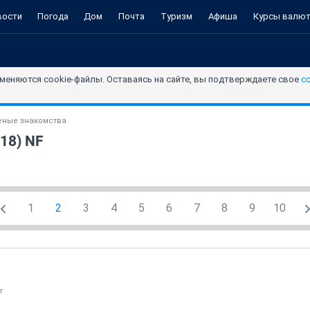
вости
Погода
Дом
Почта
Туризм
Афиша
Курсы валю
меняются cookie-файлы. Оставаясь на сайте, вы подтверждаете свое
с
ные знакомства
18) NF
1
2
3
4
5
6
7
8
9
10
т