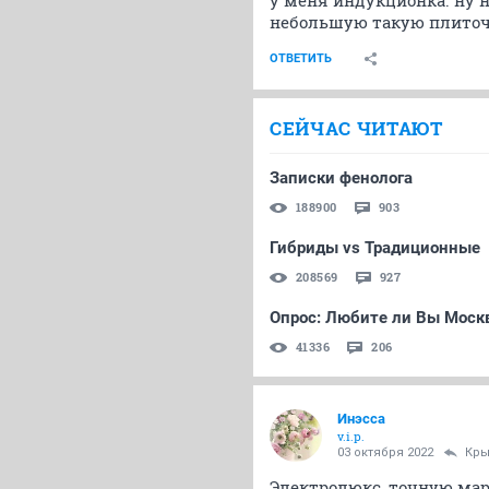
у меня индукционка. ну н
небольшую такую плиточ
ОТВЕТИТЬ
СЕЙЧАС ЧИТАЮТ
Записки фенолога
188900
903
Гибриды vs Традиционные
208569
927
Опрос: Любите ли Вы Моск
41336
206
Инэсса
v.i.p.
03 октября 2022
Кры
Электролюкс, точную мар