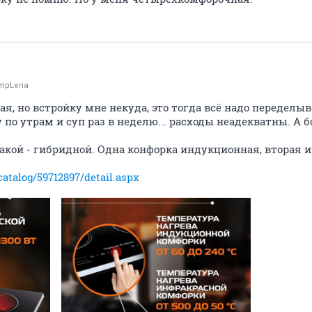
mpLena
ая, но встройку мне некуда, это тогда всё надо переделыв
у по утрам и суп раз в неделю... расходы неадекватны. А
акой - гибридной. Одна конфорка индукционная, вторая 
catalog/59712897/detail.aspx