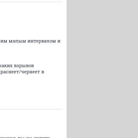
ющим малым интервалом и
икаких взрывов
краснеет/чернеет в