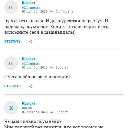
Шелест
Ш
old hamster
07 октября 2022
GuimpLena
ну уж хоть не вся. И да, подростки вырастут. И
надеюсь, поумнеют. Если кто-то не верит в это,
вспомните себя в шашнадцать))
ОТВЕТИТЬ
Шелест
Ш
old hamster
07 октября 2022
Sobolev
а чего любаню законопатили?
ОТВЕТИТЬ
Крыска
К
unreal
07 октября 2022
Шелест
Чё, мы сильно поумнели?..
Мне так иной раз кажется, что вот вообще не...