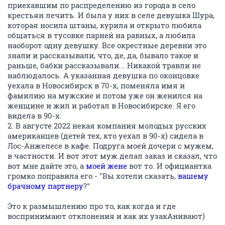
приехавшим по распределению из города в село
крестьян лечить. И была у них в селе девушка Шура,
которая носила штаны, курила и открыто любила
общаться в тусовке парней на равных, а любила
наоборот одну девушку. Все окрестные деревни это
знали и рассказывали, что, де, да, бывало такое и
раньше, бабки рассказывали... Никакой травли не
наблюдалось. А указанная девушка по оконцовке
уехала в Новосибирск в 70-х, поменяла имя и
фамилию на мужские и потом уже он женился на
женщине и жил и работал в Новосибирске. Я его
видела в 90-х.
2. В августе 2022 некая компания молодых русских
американцев (детей тех, кто уехал в 90-х) сидела в
Лос-Анжелесе в кафе. Подруга моей дочери с мужем,
в частности. И вот этот муж делал заказ и сказал, что
вот мне дайте это, а
моей жене
вот то. И официантка
громко поправила его - "Вы хотели сказать,
вашему
брачному партнеру
?"
Это к размышлению про то, как когда и где
воспринимают отклонения и как их узакАнивают)