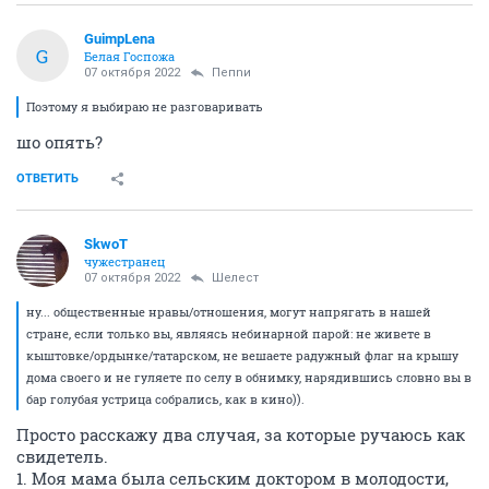
GuimpLena
G
Белая Госпожа
07 октября 2022
Пепnи
Поэтому я выбираю не разговаривать
шо опять?
ОТВЕТИТЬ
SkwоT
чужестранец
07 октября 2022
Шелест
ну... общественные нравы/отношения, могут напрягать в нашей
стране, если только вы, являясь небинарной парой: не живете в
кыштовке/ордынке/татарском, не вешаете радужный флаг на крышу
дома своего и не гуляете по селу в обнимку, нарядившись словно вы в
бар голубая устрица собрались, как в кино)).
Просто расскажу два случая, за которые ручаюсь как
свидетель.
1. Моя мама была сельским доктором в молодости,