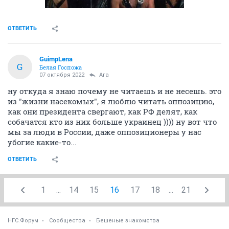
ОТВЕТИТЬ
GuimpLena
G
Белая Госпожа
07 октября 2022
Ага
ну откуда я знаю почему не читаешь и не несешь. это
из "жизни насекомых", я люблю читать оппозицию,
как они президента свергают, как РФ делят, как
собачатся кто из них больше украинец )))) ну вот что
мы за люди в России, даже оппозиционеры у нас
убогие какие-то...
ОТВЕТИТЬ
1
...
14
15
16
17
18
...
21
НГС.Форум
Сообщества
Бешеные знакомства