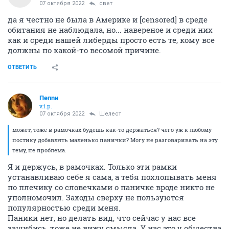
07 октября 2022
свет
да я честно не была в Америке и [censored] в среде
обитания не наблюдала, но... навереное и среди них
как и среди нашей либерды просто есть те, кому все
должны по какой-то весомой причине.
ОТВЕТИТЬ
Пепnи
v.i.p.
07 октября 2022
Шелест
может, тоже в рамочках будешь как-то держаться? чего уж к любому
постику добавлять маленько панички? Могу не разговаривать на эту
тему, не проблема.
Я и держусь, в рамочках. Только эти рамки
устанавливаю себе я сама, а тебя похлопывать меня
по плечику со словечками о паничке вроде никто не
уполномочил. Заходы сверху не пользуются
популярностью среди меня.
Паники нет, но делать вид, что сейчас у нас все
зашибись, тоже не вижу смысла. У нас это у общества