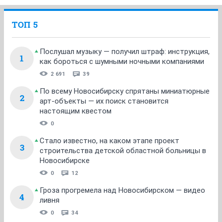
ТОП 5
Послушал музыку — получил штраф: инструкция,
1
как бороться с шумными ночными компаниями
2 691
39
По всему Новосибирску спрятаны миниатюрные
2
арт-объекты — их поиск становится
настоящим квестом
0
Стало известно, на каком этапе проект
3
строительства детской областной больницы в
Новосибирске
0
12
Гроза прогремела над Новосибирском — видео
4
ливня
0
34