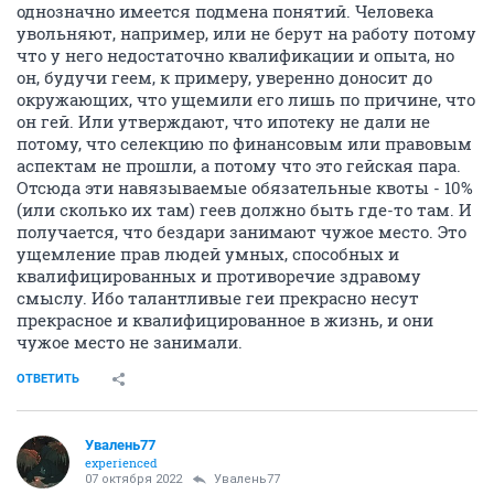
однозначно имеется подмена понятий. Человека
увольняют, например, или не берут на работу потому
что у него недостаточно квалификации и опыта, но
он, будучи геем, к примеру, уверенно доносит до
окружающих, что ущемили его лишь по причине, что
он гей. Или утверждают, что ипотеку не дали не
потому, что селекцию по финансовым или правовым
аспектам не прошли, а потому что это гейская пара.
Отсюда эти навязываемые обязательные квоты - 10%
(или сколько их там) геев должно быть где-то там. И
получается, что бездари занимают чужое место. Это
ущемление прав людей умных, способных и
квалифицированных и противоречие здравому
смыслу. Ибо талантливые геи прекрасно несут
прекрасное и квалифицированное в жизнь, и они
чужое место не занимали.
ОТВЕТИТЬ
Увалень77
experienced
07 октября 2022
Увалень77