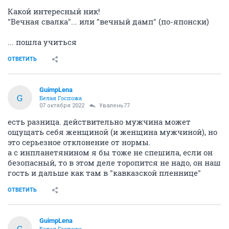
Какой интересный ник!
"Вечная свалка"... или "вечный дамп" (по-японски)
... пошла учиться
ОТВЕТИТЬ
GuimpLena
G
Белая Госпожа
07 октября 2022
Увалень77
есть разница. действительно мужчина может
ощущать себя женщиной (и женщина мужчиной), но
это серьезное отклонение от нормы.
а с инпланетянином я бы тоже не спешила, если он
безопасный, то в этом деле торопится не надо, он наш
гость и дальше как там в "кавказской пленнице"
ОТВЕТИТЬ
GuimpLena
G
Белая Госпожа