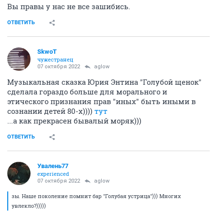
Вы правы у нас не все зашибись.
ОТВЕТИТЬ
SkwоT
чужестранец
07 октября 2022
aglow
Музыкальная сказка Юрия Энтина "Голубой щенок"
сделала гораздо больше для морального и
этического признания прав "иных" быть иными в
сознании детей 80-х))))
тут
...а как прекрасен бывалый моряк)))
ОТВЕТИТЬ
Увалень77
experienced
07 октября 2022
aglow
зы. Наше поколение помнит бар "Голубая устрица"))) Многих
увлекло?)))))