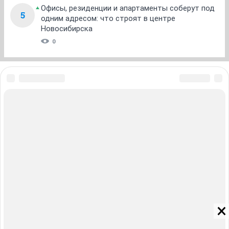
Офисы, резиденции и апартаменты соберут под
5
одним адресом: что строят в центре
Новосибирска
0
ЗНАКОМСТВА В НОВОСИБИРСКЕ
ПОГОДА В НОВОСИБИРСКЕ
ПРОБКИ В НОВОСИБИРСКЕ
ФОРУМЫ В НОВОСИБИРСКЕ
ТЕЛЕПРОГРАММА В НОВОСИБИРСКЕ
АФИША В НОВОСИБИРСКЕ
ГОРОСКОП
КУРСЫ ВАЛЮТ В НОВОСИБИРСКЕ
ТУРИЗМ В НОВОСИБИРСКЕ
ПРОМОКОДЫ В НОВОСИБИРСКЕ
РЕКЛАМА В НОВОСИБИРСКЕ
Полная версия