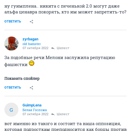
ну гуимплена.. никита с печенькой 2.0 могут даже
альфа ценавра покорять, кто им может запретить-то?
ОТВЕТИТЬ
zyrbagan
old hamster
07 октября 2022
Шелест
За подобные речи Мелони заслужила репутацию
фашистки
Показать спойлер
ОТВЕТИТЬ
GuimpLena
G
Белая Госпожа
07 октября 2022
Шелест
вот именно из такого и состоит та наша оппозиция,
которая подросткам преподносится как борцы против