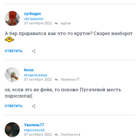
zyrbagan
old hamster
07 октября 2022
aglow
А бар продавался как что-то крутое? Скорее наоборот
ОТВЕТИТЬ
lexus
бездельница
07 октября 2022
Увалень77
ох, если это не фейк, то похоже Пугачевой месть
подоспела((
ОТВЕТИТЬ
Увалень77
experienced
07 октября 2022
GuimpLena