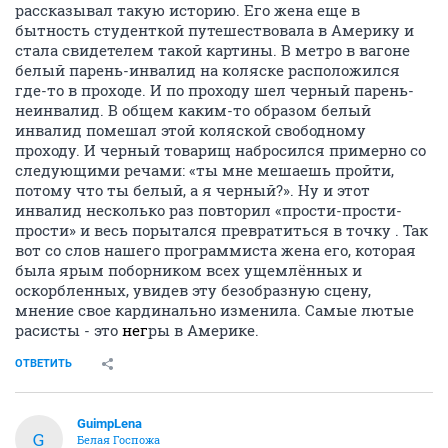
рассказывал такую историю. Его жена еще в
бытность студенткой путешествовала в Америку и
стала свидетелем такой картины. В метро в вагоне
белый парень-инвалид на коляске расположился
где-то в проходе. И по проходу шел черный парень-
неинвалид. В общем каким-то образом белый
инвалид помешал этой коляской свободному
проходу. И черный товарищ набросился примерно со
следующими речами: «ты мне мешаешь пройти,
потому что ты белый, а я черный?». Ну и этот
инвалид несколько раз повторил «прости-прости-
прости» и весь порытался превратиться в точку . Так
вот со слов нашего программиста жена его, которая
была ярым поборником всех ущемлённых и
оскорбленных, увидев эту безобразную сцену,
мнение свое кардинально изменила. Самые лютые
расисты - это
нег
ры в Америке.
ОТВЕТИТЬ
GuimpLena
G
Белая Госпожа