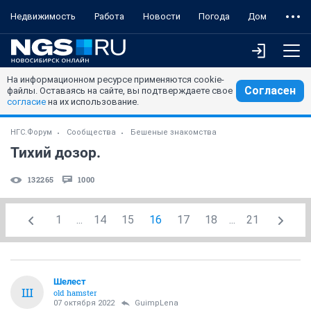
Недвижимость
Работа
Новости
Погода
Дом
На информационном ресурсе применяются cookie-
Согласен
файлы. Оставаясь на сайте, вы подтверждаете свое
согласие
на их использование.
НГС.Форум
Сообщества
Бешеные знакомства
Тихий дозор.
132265
1000
1
...
14
15
16
17
18
...
21
Шелест
Ш
old hamster
07 октября 2022
GuimpLena