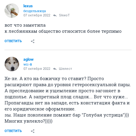
lexus
бездельница
07 октября 2022
SkwоT
вот что заметила
к лесбиянкам общество относится более терпимо
ОТВЕТИТЬ
aglow
wii-й
07 октября 2022
Шелест
Хе-хе. А кто на божичку то ставит? Просто
расширяют права до уровня гетеросексуальной пары.
А преследование и ущемление просто загоняет в
подполье. А запретный плод сладок... Вот что хуже...
Пропаганды нет на западе, есть констатация факта и
его юридическое оформление.
зы. Наше поколение помнит бар "Голубая устрица")))
Многих увлекло?)))))
ОТВЕТИТЬ