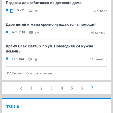
Подарки для ребятишек из детского дома
Eka26
32
09 января
Двое детей и мама срочно нуждаются в помощи!!
serhio113
174
02 декабря
Храму Всех Святых по ул. Новогодняя 24 нужна
помощь
Багираvl
41
02 сентября
НГС.Форум
Основные форумы
1
2
3
4
5
6
7
ТОП 5