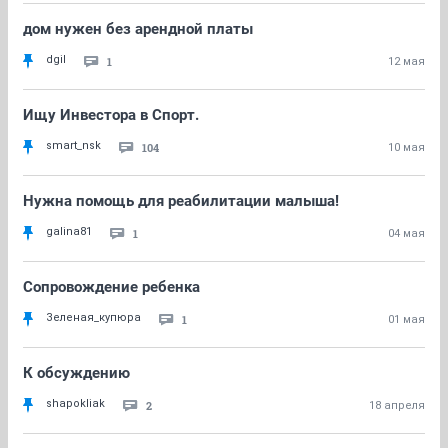
дом нужен без арендной платы
dgil
1
12 мая
Ищу Инвестора в Спорт.
smart_nsk
104
10 мая
Нужна помощь для реабилитации малыша!
galina81
1
04 мая
Сопровождение ребенка
Зеленая_купюра
1
01 мая
К обсуждению
shapokliak
2
18 апреля