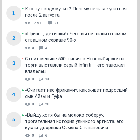
Кто тут воду мутит? Почему нельзя купаться
1
после 2 августа
17 411
28
«Привет, детишки!» Чего вы не знали о самом
2
страшном сериале 90-х
0
3
Стоит меньше 500 тысяч: в Новосибирске на
3
торги выставили серый Infiniti — его заложил
владелец
0
13
«Считает нас фриками»: как живет подросший
4
сын Айзы и Гуфа
0
20
«Выйду хотя бы на молоко соберу»:
5
трогательная история уличного артиста, его
куклы-дворника Семена Степановича
0
6