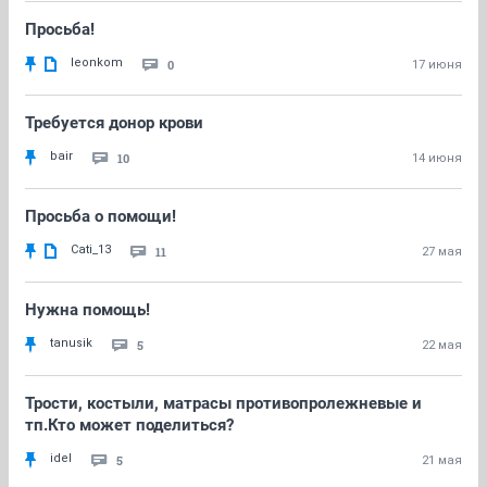
Просьба!
leonkom
0
17 июня
Требуется донор крови
bair
10
14 июня
Просьба о помощи!
Cati_13
11
27 мая
Нужна помощь!
tanusik
5
22 мая
Трости, костыли, матрасы противопролежневые и
тп.Кто может поделиться?
idel
5
21 мая