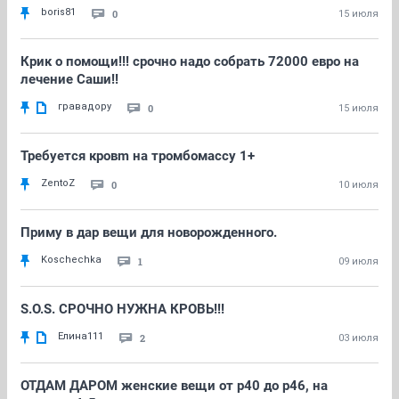
boris81
0
15 июля
Крик о помощи!!! срочно надо собрать 72000 евро на
лечение Саши!!
гравадору
0
15 июля
Требуется кровm на тромбомассу 1+
ZentoZ
0
10 июля
Приму в дар вещи для новорожденного.
Koschechka
1
09 июля
S.O.S. СРОЧНО НУЖНА КРОВЬ!!!
Елина111
2
03 июля
ОТДАМ ДАРОМ женские вещи от р40 до р46, на