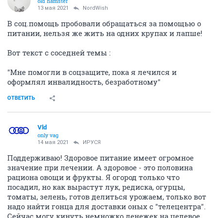
old hamster
13 мая 2021
NordWish
В соц.помощь пробовали обращаться за помощью о
питании, нельзя же жить на одних крупах и лапше!
Вот текст с соседней темы :
"Мне помогли в соцзащите, пока я лечился и
оформлял инвалидность, безработному"
ОТВЕТИТЬ
Vld
only vag
14 мая 2021
ИРУСЯ
Поддерживаю! Здоровое питание имеет огромное
значение при лечении. А здоровое - это половина
рациона овощи и фрукты. Я огород только что
посадил, но как вырастут лук, редиска, огурцы,
томаты, зелень, готов делиться урожаем, только вот
надо найти гонца для доставки оных с "телецентра".
Сейчас могу кинуть немножко денежек на целевое