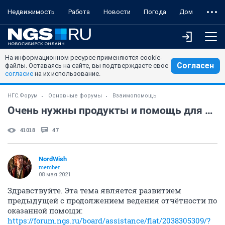
Недвижимость
Работа
Новости
Погода
Дом
На информационном ресурсе применяются cookie-
Согласен
файлы. Оставаясь на сайте, вы подтверждаете свое
согласие
на их использование.
НГС.Форум
Основные форумы
Взаимопомощь
Очень нужны продукты и помощь для больного без средств к существованию
41018
47
NordWish
member
08 мая 2021
Здравствуйте. Эта тема является развитием
предыдущей с продолжением ведения отчётности по
оказанной помощи:
https://forum.ngs.ru/board/assistance/flat/2038305309/?