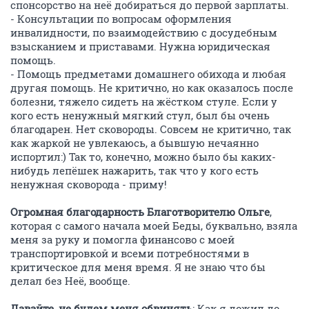
спонсорство на неё добираться до первой зарплаты.
- Консультации по вопросам оформления
инвалидности, по взаимодействию с досудебным
взысканием и приставами. Нужна юридическая
помощь.
- Помощь предметами домашнего обихода и любая
другая помощь. Не критично, но как оказалось после
болезни, тяжело сидеть на жёстком стуле. Если у
кого есть ненужный мягкий стул, был бы очень
благодарен. Нет сковороды. Совсем не критично, так
как жаркой не увлекаюсь, а бывшую нечаянно
испортил:) Так то, конечно, можно было бы каких-
нибудь лепёшек нажарить, так что у кого есть
ненужная сковорода - приму!
Огромная благодарность Благотворителю Ольге
,
которая с самого начала моей Беды, буквально, взяла
меня за руку и помогла финансово с моей
транспортировкой и всеми потребностями в
критическое для меня время. Я не знаю что бы
делал без Неё, вообще.
Давайте, не будем меня обвинять
: Как я дожил до