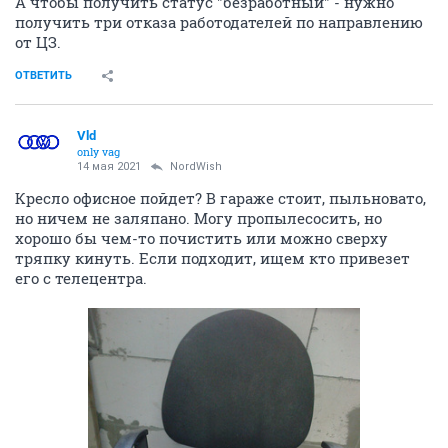
А чтобы получить статус "безработный" - нужно
получить три отказа работодателей по направлению
от ЦЗ.
ОТВЕТИТЬ
Vld
only vag
14 мая 2021
NordWish
Кресло офисное пойдет? В гараже стоит, пыльновато,
но ничем не заляпано. Могу пропылесосить, но
хорошо бы чем-то почистить или можно сверху
тряпку кинуть. Если подходит, ищем кто привезет
его с телецентра.