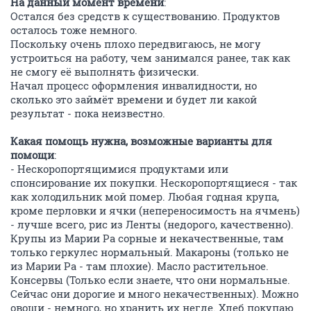
На данный момент времени
:
Остался без средств к существованию. Продуктов
осталось тоже немного.
Поскольку очень плохо передвигаюсь, не могу
устроиться на работу, чем занимался ранее, так как
не смогу её выполнять физически.
Начал процесс оформления инвалидности, но
сколько это займёт времени и будет ли какой
результат - пока неизвестно.
Какая помощь нужна, возможные варианты для
помощи
:
- Нескоропортящимися продуктами или
спонсирование их покупки. Нескоропортящиеся - так
как холодильник мой помер. Любая годная крупа,
кроме перловки и ячки (непереносимость на ячмень)
- лучше всего, рис из Ленты (недорого, качественно).
Крупы из Марии Ра сорные и некачественные, там
только геркулес нормальный. Макароны (только не
из Марии Ра - там плохие). Масло растительное.
Консервы (Только если знаете, что они нормальные.
Сейчас они дорогие и много некачественных). Можно
овощи - немного, но хранить их негде. Хлеб покупаю