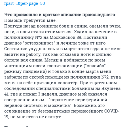
fpart=1&per-page=50
Что произошло и краткое описание происшедшего
:
Помощь требуется мне.
Полгода назад возникли боли в спине, онемели руки,
ноги, а ноги стали отниматься. Ходил на лечение в
поликлинику №2 на Московской 89. Поставили
диагноз "остеохондроз" и лечили тоже от него.
Состояние ухудшалось и в марте этого года я не смог
выйти на работу, так как отказали ноги и сильно
болела вся спина. Месяц я добивался по всем
инстанциям своей госпитализации ("спасибо"
режиму пандемии) и только в конце марта меня
забрали по скорой помощи из поликлиники №2, куда
меня на себе притащил волонтёр. При тщательном
обследовании специалистами больницы на Якушева
41, где я лежал 3 недели, диагноз мой оказался
совершенно иным - "поражение периферийной
нервной системы и мозжечка". Возможно, это
осложнение от безсимптомно перенесённого COVID-
19, но мне этого не скажут.