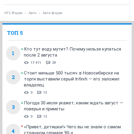
ОТВЕТИТЬ
НГС.Форум
Авто
Авто-форум
ТОП 5
Кто тут воду мутит? Почему нельзя купаться
1
после 2 августа
17 411
28
Стоит меньше 500 тысяч: в Новосибирске на
2
торги выставили серый Infiniti — его заложил
владелец
0
13
Погода 30 июля укажет, каким ждать август —
3
поверья и приметы
0
13