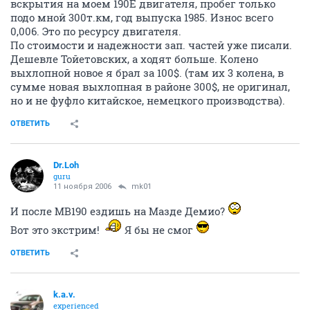
Позволю себе заметить, что написан бред. После
вскрытия на моем 190Е двигателя, пробег только
подо мной 300т.км, год выпуска 1985. Износ всего
0,006. Это по ресурсу двигателя.
По стоимости и надежности зап. частей уже писали.
Дешевле Тойетовских, а ходят больше. Колено
выхлопной новое я брал за 100$. (там их 3 колена, в
сумме новая выхлопная в районе 300$, не оригинал,
но и не фуфло китайское, немецкого производства).
ОТВЕТИТЬ
Dr.Loh
guru
11 ноября 2006
mk01
И после МВ190 ездишь на Мазде Демио?
Вот это экстрим!
Я бы не смог
ОТВЕТИТЬ