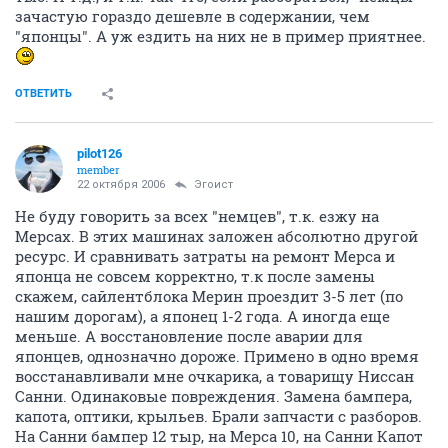
рулевая рейка на "Мицубиси Лэнсер" за более чем $3
тыс. И т.д., и т.п. Так что, если разобраться, "немцы"
зачастую гораздо дешевле в содержании, чем
"японцы". А уж ездить на них не в пример приятнее.
ОТВЕТИТЬ
pilot126
member
22 октября 2006
Эгоист
Не буду говорить за всех "немцев", т.к. езжу на
Мерсах. В этих машинах заложен абсолютно другой
ресурс. И сравнивать затраты на ремонт Мерса и
японца не совсем корректно, т.к после замены
скажем, сайлентблока Мерин проездит 3-5 лет (по
нашим дорогам), а японец 1-2 года. А иногда еще
меньше. А восстановление после аварии для
японцев, однозначно дороже. Примено в одно время
восстанавливали мне очкарика, а товарищу Ниссан
Санни. Одинаковые повреждения. Замена бампера,