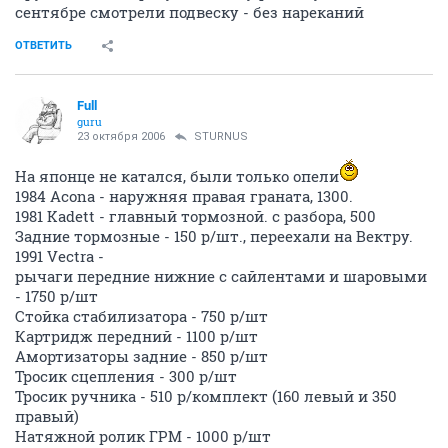
подубит, перед потек после прошлогодних морозов),
пружины и 1 шаровую. ни одну резинку не менял . в
сентябре смотрели подвеску - без нареканий
ОТВЕТИТЬ
Full
guru
23 октября 2006
STURNUS
На японце не катался, были только опели
1984 Acona - наружняя правая граната, 1300.
1981 Kadett - главный тормозной. с разбора, 500
Задние тормозные - 150 р/шт., переехали на Вектру.
1991 Vectra -
рычаги передние нижние с сайлентами и шаровыми
- 1750 р/шт
Стойка стабилизатора - 750 р/шт
Картридж передний - 1100 р/шт
Амортизаторы задние - 850 р/шт
Тросик сцепления - 300 р/шт
Тросик ручника - 510 р/комплект (160 левый и 350