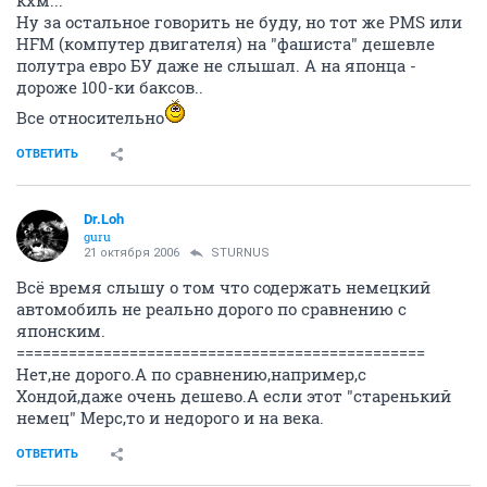
20 октября 2006
STURNUS
кхм...
Ну за остальное говорить не буду, но тот же PMS или
HFM (компутер двигателя) на "фашиста" дешевле
полутра евро БУ даже не слышал. А на японца -
дороже 100-ки баксов..
Все относительно
ОТВЕТИТЬ
Dr.Loh
guru
21 октября 2006
STURNUS
Всё время слышу о том что содержать немецкий
автомобиль не реально дорого по сравнению с
японским.
===============================================
Нет,не дорого.А по сравнению,например,с
Хондой,даже очень дешево.А если этот "старенький
немец" Мерс,то и недорого и на века.