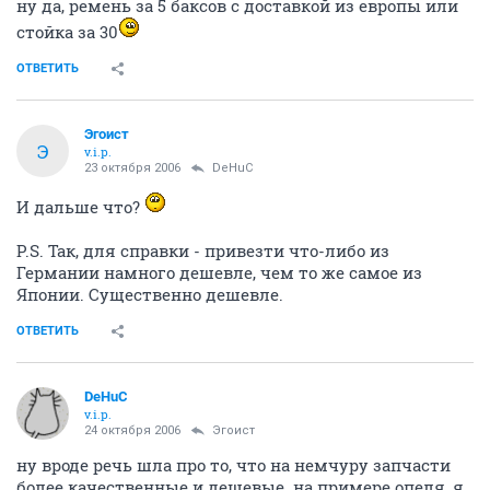
v.i.p.
23 октября 2006
Эгоист
ну да, ремень за 5 баксов с доставкой из европы или
стойка за 30
ОТВЕТИТЬ
Эгоист
Э
v.i.p.
23 октября 2006
DeHuC
И дальше что?
P.S. Так, для справки - привезти что-либо из
Германии намного дешевле, чем то же самое из
Японии. Существенно дешевле.
ОТВЕТИТЬ
DeHuC
v.i.p.
24 октября 2006
Эгоист