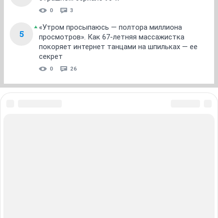
«Привет, детишки!» Чего вы не знали о самом
4
страшном сериале 90-х
0
3
«Утром просыпаюсь — полтора миллиона
5
просмотров». Как 67-летняя массажистка
покоряет интернет танцами на шпильках — ее
секрет
0
26
ЗНАКОМСТВА В НОВОСИБИРСКЕ
ПОГОДА В НОВОСИБИРСКЕ
ПРОБКИ В НОВОСИБИРСКЕ
ФОРУМЫ В НОВОСИБИРСКЕ
ТЕЛЕПРОГРАММА В НОВОСИБИРСКЕ
АФИША В НОВОСИБИРСКЕ
ГОРОСКОП
КУРСЫ ВАЛЮТ В НОВОСИБИРСКЕ
ТУРИЗМ В НОВОСИБИРСКЕ
ПРОМОКОДЫ В НОВОСИБИРСКЕ