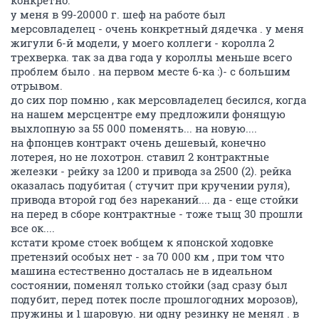
может конечно то были машины "литовской сборки"
- такое уж время было - но народ с ними огребался
конкретно.
у меня в 99-20000 г. шеф на работе был
мерсовладелец - очень конкретный дядечка . у меня
жигули 6-й модели, у моего коллеги - королла 2
трехверка. так за два года у короллы меньше всего
проблем было . на первом месте 6-ка :)- с большим
отрывом.
до сих пор помню , как мерсовладелец бесился, когда
на нашем мерсцентре ему предложили фонящую
выхлопную за 55 000 поменять... на новую....
на фпонцев контракт очень дешевый, конечно
лотерея, но не лохотрон. ставил 2 контрактные
железки - рейку за 1200 и привода за 2500 (2). рейка
оказалась подубитая ( стучит при кручении руля),
привода второй год без нареканий.... да - еще стойки
на перед в сборе контрактные - тоже тыщ 30 прошли
все ок....
кстати кроме стоек вобщем к японской ходовке
претензий особых нет - за 70 000 км , при том что
машина естественно досталась не в идеальном
состоянии, поменял только стойки (зад сразу был