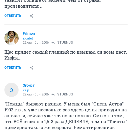
цилиндра, а у немца уже 6 ...)
при объёме свыше 3 литров - стоимость ремонта
зависит больше от модели, чем от страны
производителя ...
ОТВЕТИТЬ
Filimon
alcatel
22 октября 2006
STURNUS
Щас придет самый главный по немцам, он всем даст.
Инфы...
ОТВЕТИТЬ
Эгоист
Э
v.i.p.
22 октября 2006
STURNUS
"Немцы" бывают разные. У меня был "Опель Астра"
1992 г.в., я уже несколько раз здесь цены приводил на
запчасти, сейчас уже точно не помню. Смысл в том,