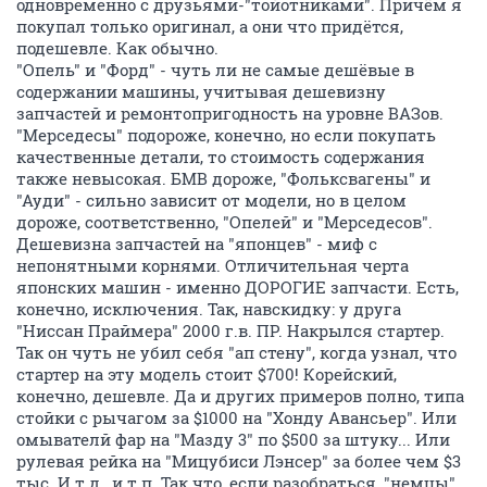
что ВСЁ стоило в 1,5-3 раза ДЕШЕВЛЕ, чем на "Тойоты"
примерно такого же возраста. Ремонтировались
одновременно с друзьями-"тойотниками". Причём я
покупал только оригинал, а они что придётся,
подешевле. Как обычно.
"Опель" и "Форд" - чуть ли не самые дешёвые в
содержании машины, учитывая дешевизну
запчастей и ремонтопригодность на уровне ВАЗов.
"Мерседесы" подороже, конечно, но если покупать
качественные детали, то стоимость содержания
также невысокая. БМВ дороже, "Фольксвагены" и
"Ауди" - сильно зависит от модели, но в целом
дороже, соответственно, "Опелей" и "Мерседесов".
Дешевизна запчастей на "японцев" - миф с
непонятными корнями. Отличительная черта
японских машин - именно ДОРОГИЕ запчасти. Есть,
конечно, исключения. Так, навскидку: у друга
"Ниссан Праймера" 2000 г.в. ПР. Накрылся стартер.
Так он чуть не убил себя "ап стену", когда узнал, что
стартер на эту модель стоит $700! Корейский,
конечно, дешевле. Да и других примеров полно, типа
стойки с рычагом за $1000 на "Хонду Авансьер". Или
омывателй фар на "Мазду 3" по $500 за штуку... Или