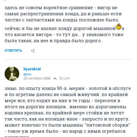
23 октября 2006
Dr.Loh
У товарища была Хонда Вигор
здесь не совсем коректное сравнение - вигор не
самая распространненая хонда, да и раньше если
честно с запчастями на хонды посложнее было,
сейчас я бы не назвал хонду дорогой машиной
а
что касается вигора - то тут да... у знакомого тоже
была такая, на нее и правда было дорого.
ОТВЕТИТЬ
byurokrat
guru
23 октября 2006
Dr.Loh
знаю. по опыту конца 90-х. мерин - золотой в обслуге
и по агретам далеко не самый живучий. по крайней
мере все, кто ездил на них в те годы - пересели в
итоге на дорогих японцев . именно из дороговизны.
ходовка крепкая, по крайней мере стойки не летят
так часто, как на японцах-иное - запросто и по кругу.