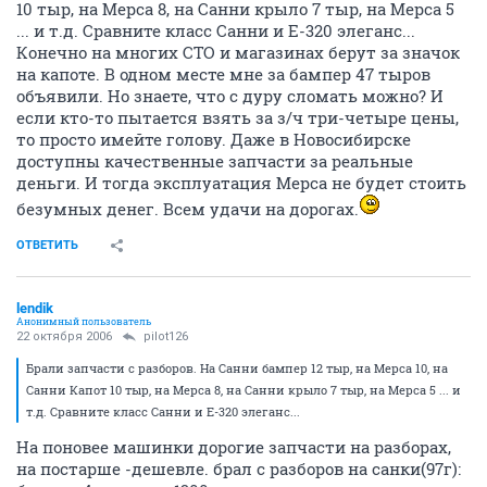
капота, оптики, крыльев. Брали запчасти с разборов.
На Санни бампер 12 тыр, на Мерса 10, на Санни Капот
10 тыр, на Мерса 8, на Санни крыло 7 тыр, на Мерса 5
... и т.д. Сравните класс Санни и E-320 элеганс...
Конечно на многих СТО и магазинах берут за значок
на капоте. В одном месте мне за бампер 47 тыров
объявили. Но знаете, что с дуру сломать можно? И
если кто-то пытается взять за з/ч три-четыре цены,
то просто имейте голову. Даже в Новосибирске
доступны качественные запчасти за реальные
деньги. И тогда эксплуатация Мерса не будет стоить
безумных денег. Всем удачи на дорогах.
ОТВЕТИТЬ
lendik
Анонимный пользователь
22 октября 2006
pilot126
Брали запчасти с разборов. На Санни бампер 12 тыр, на Мерса 10, на
Санни Капот 10 тыр, на Мерса 8, на Санни крыло 7 тыр, на Мерса 5 ... и
т.д. Сравните класс Санни и E-320 элеганс...