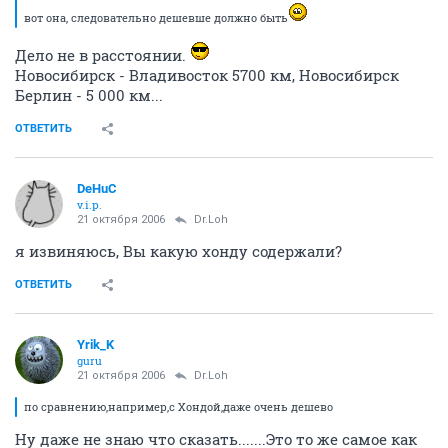
21 октября 2006
Alexander
Думаю и в новосибе ситуация та же - Неметчина далеко, а Япона-мать
вот она, следовательно дешевше должно быть
Дело не в расстоянии.
Новосибирск - Владивосток 5700 км, Новосибирск
Берлин - 5 000 км...
ОТВЕТИТЬ
DeHuC
v.i.p.
21 октября 2006
Dr.Loh
я извиняюсь, Вы какую хонду содержали?
ОТВЕТИТЬ
Yrik_K
guru
21 октября 2006
Dr.Loh