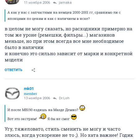
k.a.v.
experienced
11 ноября 2006
jamaka
А как у нас с запчастями на немцев 2000-2001 гг, сравнимо ли с
японцами по ценам и как с наличием в нске?
в целом не могу сказать, но расходники примерно на
том же уроне (ремешки, фильры...) магазинов
меньше, но при этом всегда все мне необходимое
было в наличии
и конечно это сильно зависит от марки и конкретной
модели
ОТВЕТИТЬ
mk01
member
13 ноября 2006
Dr.Loh
И после МВ190 ездишь на Мазде Демио?
Вот это экстрим!
Я бы не смог