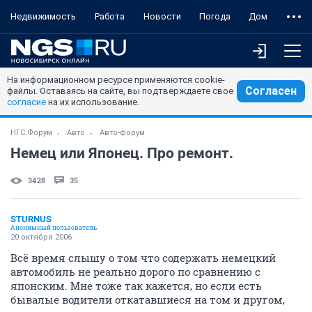
Недвижимость
Работа
Новости
Погода
Дом
На информационном ресурсе применяются cookie-
Согласен
файлы. Оставаясь на сайте, вы подтверждаете свое
согласие
на их использование.
НГС.Форум
Авто
Авто-форум
Немец или Японец. Про ремонт.
3428
35
STURNUS
Анонимный пользователь
20 октября 2006
Всё время слышу о том что содержать немецкий
автомобиль не реально дорого по сравнению с