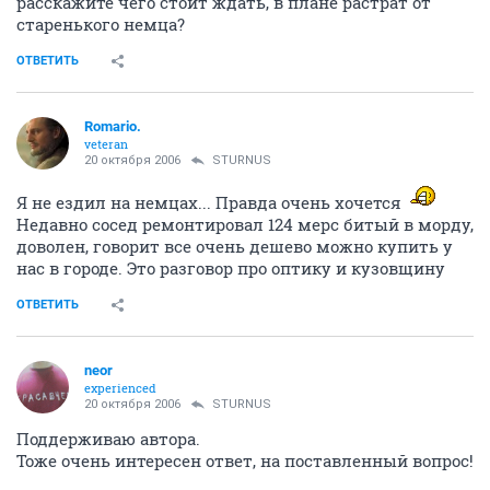
японским. Мне тоже так кажется, но если есть
бывалые водители откатавшиеся на том и другом,
расскажите чего стоит ждать, в плане растрат от
старенького немца?
ОТВЕТИТЬ
Romario.
veteran
20 октября 2006
STURNUS
Я не ездил на немцах... Правда очень хочется
Недавно сосед ремонтировал 124 мерс битый в морду,
доволен, говорит все очень дешево можно купить у
нас в городе. Это разговор про оптику и кузовщину
ОТВЕТИТЬ
neor
experienced
20 октября 2006
STURNUS
Поддерживаю автора.