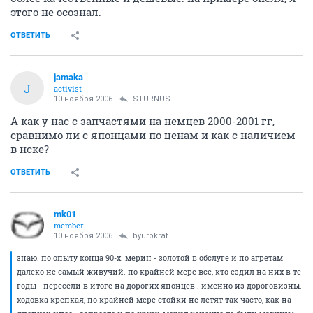
ну вроде речь шла про то, что на немчуру запчасти
более качественные и дешевые. на примере опеля, я
этого не осознал.
ОТВЕТИТЬ
jamaka
J
activist
10 ноября 2006
STURNUS
А как у нас с запчастями на немцев 2000-2001 гг,
сравнимо ли с японцами по ценам и как с наличием
в нске?
ОТВЕТИТЬ
mk01
member
10 ноября 2006
byurokrat
знаю. по опыту конца 90-х. мерин - золотой в обслуге и по агретам
далеко не самый живучий. по крайней мере все, кто ездил на них в те