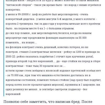
годы - пересели в итоге на дорогих японцев . именно из дороговизны.
ходовка крепкая, по крайней мере стойки не летят так часто, как на
японцах-иное - запросто и по кругу. может конечно то были машины
"литовской сборки" - такое уж время было - но народ с ними огребался
конкретно.
у меня в 99-20000 г. шеф на работе был мерсовладелец - очень
конкретный дядечка . у меня жигули 6-й модели, у моего коллеги -
королла 2 трехверка. так за два года у короллы меньше всего проблем
было . на первом месте 6-ка :)- с большим отрывом.
до сих пор помню , как мерсовладелец бесился, когда на нашем
мерсцентре ему предложили фонящую выхлопную за 55 000
поменять... на новую....
на фпонцев контракт очень дешевый, конечно лотерея, но не
лохотрон. ставил 2 контрактные железки - рейку за 1200 и привода за
2500 (2). рейка оказалась подубитая ( стучит при кручении руля),
привода второй год без нареканий.... да - еще стойки на перед в сборе
контрактные - тоже тыщ 30 прошли все ок....
кстати кроме стоек вобщем к японской ходовке претензий особых нет
- за 70 000 км , при том что машина естественно досталась не в
идеальном состоянии, поменял только стойки (зад сразу был подубит,
перед потек после прошлогодних морозов), пружины и 1 шаровую. ни
одну резинку не менял . в сентябре смотрели подвеску - без
нареканий