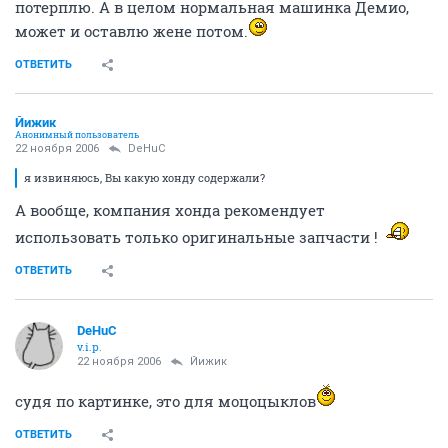
Угу, тяжеловато, стиль сменить не могу и часто
злюсь, когда ускорение не то ;). Но хата важнее! Годик
потерплю. А в целом нормальная машинка Демио,
может и оставлю жене потом.
ОТВЕТИТЬ
Йижик
Анонимный пользователь
22 ноября 2006
DeHuC
я извиняюсь, Вы какую хонду содержали?
А вообще, компания хонда рекомендует
использовать только оригинальные запчасти !
ОТВЕТИТЬ
DeHuC
v.i.p.
22 ноября 2006
Йижик
судя по картинке, это для моцоцыклов