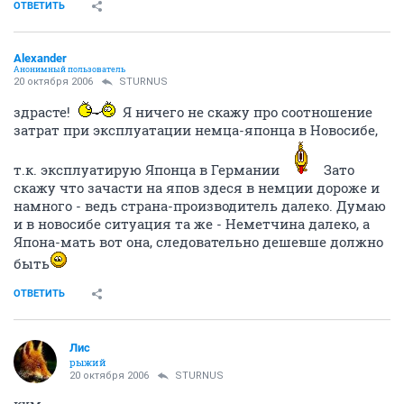
Тоже очень интересен ответ, на поставленный вопрос!
ОТВЕТИТЬ
Alexander
Анонимный пользователь
20 октября 2006
STURNUS
здрасте!
Я ничего не скажу про соотношение
затрат при эксплуатации немца-японца в Новосибе,
т.к. эксплуатирую Японца в Германии
Зато
скажу что зачасти на япов здеся в немции дороже и
намного - ведь страна-производитель далеко. Думаю
и в новосибе ситуация та же - Неметчина далеко, а
Япона-мать вот она, следовательно дешевше должно
быть
ОТВЕТИТЬ
Лис
рыжий