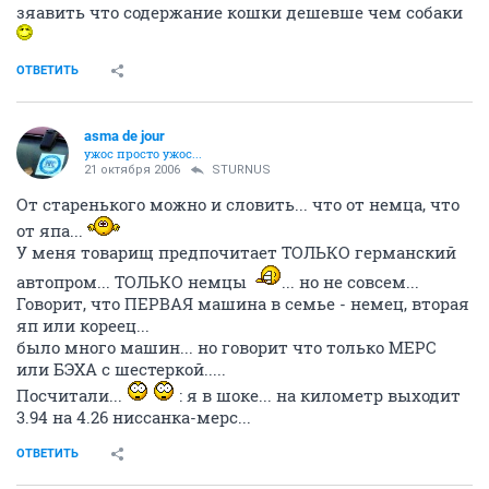
по сравнению,например,с Хондой,даже очень дешево
Ну даже не знаю что сказать.......Это то же самое как
зяавить что содержание кошки дешевше чем собаки
ОТВЕТИТЬ
asma de jour
ужос просто ужос...
21 октября 2006
STURNUS
От старенького можно и словить... что от немца, что
от япа...
У меня товарищ предпочитает ТОЛЬКО германский
автопром... ТОЛЬКО немцы
... но не совсем...
Говорит, что ПЕРВАЯ машина в семье - немец, вторая
яп или кореец...
было много машин... но говорит что только МЕРС
или БЭХА с шестеркой.....
Посчитали...
: я в шоке... на километр выходит
3.94 на 4.26 ниссанка-мерс...