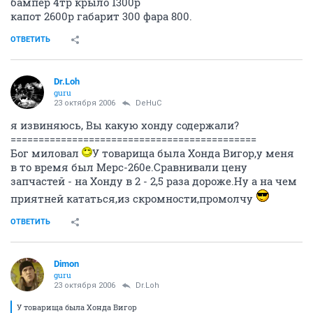
На поновее машинки дорогие запчасти на разборах,
на постарше -дешевле. брал с разборов на санки(97г):
бампер 4тр крыло 1300р
капот 2600р габарит 300 фара 800.
ОТВЕТИТЬ
Dr.Loh
guru
23 октября 2006
DeHuC
я извиняюсь, Вы какую хонду содержали?
============================================
Бог миловал
У товарища была Хонда Вигор,у меня
в то время был Мерс-260е.Сравнивали цену
запчастей - на Хонду в 2 - 2,5 раза дороже.Ну а на чем
приятней кататься,из скромности,промолчу
ОТВЕТИТЬ
Dimon
guru