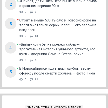
«Привет, детишки!» Чего вы не знали о самом
2
страшном сериале 90-х
0
3
Стоит меньше 500 тысяч: в Новосибирске на
3
торги выставили серый Infiniti — его заложил
владелец
0
13
«Выйду хотя бы на молоко соберу»:
4
трогательная история уличного артиста, его
куклы-дворника Семена Степановича
0
6
В Новосибирске ищут дом голубоглазому
5
сфинксу после смерти хозяина — фото Тима
0
11
ЗНАКОМСТВА В НОВОСИБИРСКЕ