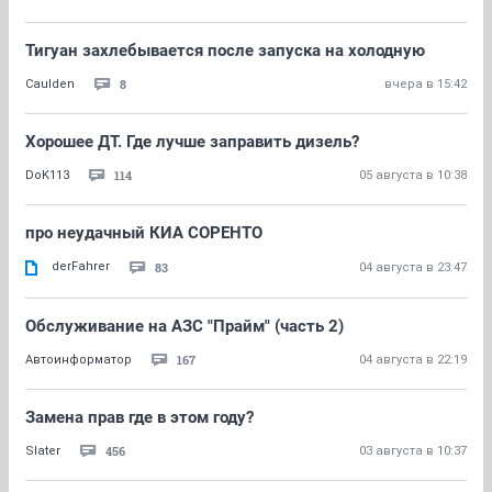
Тигуан захлебывается после запуска на холодную
8
Caulden
вчера в 15:42
Хорошее ДТ. Где лучше заправить дизель?
114
DoK113
05 августа в 10:38
про неудачный КИА СОРЕНТО
derFahrer
83
04 августа в 23:47
Обслуживание на АЗС "Прайм" (часть 2)
167
Автоинформатор
04 августа в 22:19
Замена прав где в этом году?
456
Slater
03 августа в 10:37