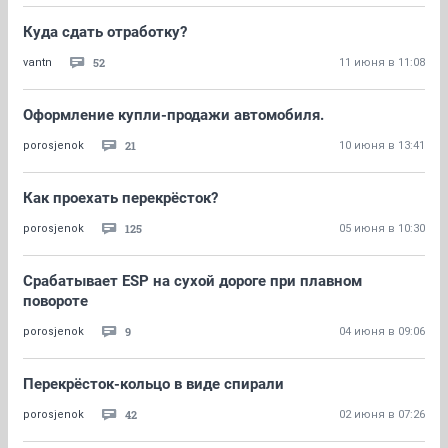
Куда сдать отработку?
52
vantn
11 июня в 11:08
Оформление купли-продажи автомобиля.
21
porosjenok
10 июня в 13:41
Как проехать перекрёсток?
125
porosjenok
05 июня в 10:30
Срабатывает ESP на сухой дороге при плавном
повороте
9
porosjenok
04 июня в 09:06
Перекрёсток-кольцо в виде спирали
42
porosjenok
02 июня в 07:26