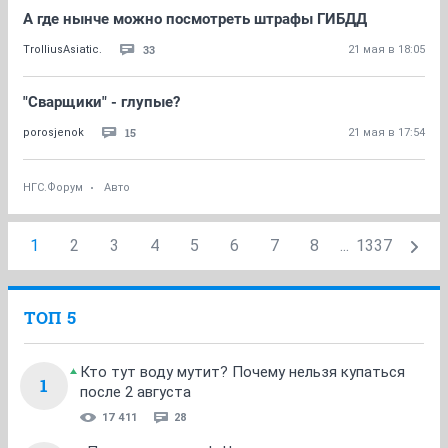
А где нынче можно посмотреть штрафы ГИБДД
33
TrolliusAsiatic.
21 мая в 18:05
"Сварщики" - глупые?
15
porosjenok
21 мая в 17:54
НГС.Форум
Авто
1
2
3
4
5
6
7
8
...
1337
ТОП 5
Кто тут воду мутит? Почему нельзя купаться
1
после 2 августа
17 411
28