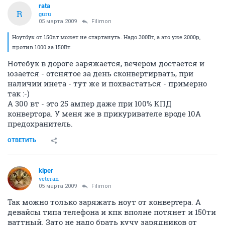
rata
R
guru
05 марта 2009
Filimon
Ноутбук от 150вт может не стартануть. Надо 300Вт, а это уже 2000р,
против 1000 за 150Вт.
Нотебук в дороге заряжается, вечером достается и
юзается - отснятое за день сконвертирвать, при
наличии инета - тут же и похвастаться - примерно
так :-)
А 300 вт - это 25 ампер даже при 100% КПД
конвертора. У меня же в прикуривателе вроде 10А
предохранитель.
ОТВЕТИТЬ
kiper
veteran
05 марта 2009
Filimon
Так можно только заряжать ноут от конвертера. А
девайсы типа телефона и кпк вполне потянет и 150ти
ваттный. Зато не надо брать кучу зарядников от