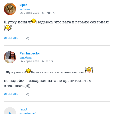
kiper
veteran
06 марта 2009
Yrik_K
Шутку понял!
Надеюсь что вата в гараже сахарная!
ОТВЕТИТЬ
Pan Inspector
улыбака
06 марта 2009
kiper
Шутку понял!
Надеюсь что вата в гараже сахарная!
не надейся...сахарная вата не хранится...там
стекловата))))
ОТВЕТИТЬ
fagot
F
experienced