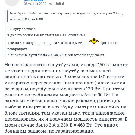
06 марта 2009
Julial
Ноутбук от 150вт может не стартануть. Надо 300Вт, а это уже 2000р,
против 1000 за 150Вт.
150 буку за глаза
в днс по осени 150 вт стоит 600, 300 стоил 760
я се на 300 забрала последний, а он задымился
пришлось
возвращать.
А знакомые купили на 300 за 600 и уж второй год юзают.
Не все так просто с ноутбуками, иногда 150 вт может
не хватить для питания ноутбука с меньшей
заявленной мощностью. В моем случае 150 ватный
инвернтор перегревался (выключался) даже зимой
со старым ноутбуком с мощностю 120 Вт. При этом
реально потребляемая мощность была 90 Вт. На
одном из сайтов нашел такую рекомендацию для
выбора инвертора к ноутбуку: смотрим наклейку на
блоке питания, там указан макс. ток и напряжение,
перемножаем их и получаем мощность инвертора. В
моем случае было 2 А х 230 В = 460 Вт. Это явно с
большим запасом, но гарантированно.