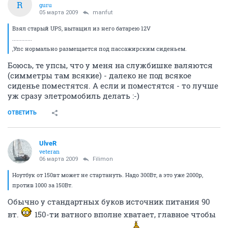
R
guru
05 марта 2009
manfut
Взял старый UPS, вытащил из него батарею 12V
.............
,Упс нормально размещается под пассажирским сиденьем.
Боюсь, те упсы, что у меня на службишке валяются
(симметры там всякие) - далеко не под всякое
сиденье поместятся. А если и поместятся - то лучше
уж сразу элетромобиль делать :-)
ОТВЕТИТЬ
UlveR
veteran
06 марта 2009
Filimon
Ноутбук от 150вт может не стартануть. Надо 300Вт, а это уже 2000р,
против 1000 за 150Вт.
Обычно у стандартных буков источник питания 90
вт.
150-ти ватного вполне хватает, главное чтобы