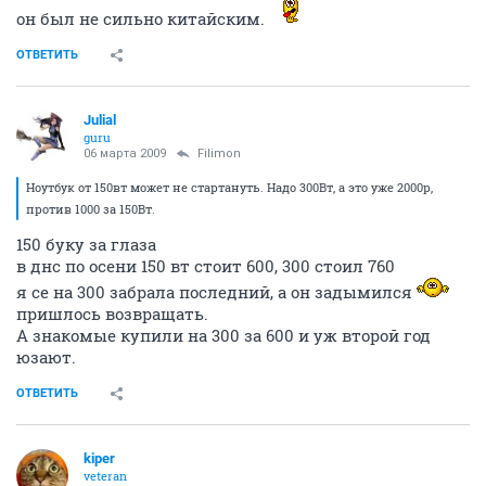
он был не сильно китайским.
ОТВЕТИТЬ
Julial
guru
06 марта 2009
Filimon
Ноутбук от 150вт может не стартануть. Надо 300Вт, а это уже 2000р,
против 1000 за 150Вт.
150 буку за глаза
в днс по осени 150 вт стоит 600, 300 стоил 760
я се на 300 забрала последний, а он задымился
пришлось возвращать.
А знакомые купили на 300 за 600 и уж второй год
юзают.
ОТВЕТИТЬ
kiper
veteran