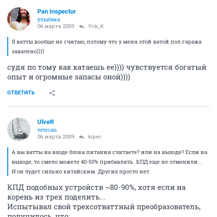
Pan Inspector
улыбака
06 марта 2009
Yrik_K
Я ватты вообще не считаю, потому что у меня этой ватой пол гаража
завалено))))
судя по тому как катаешь ее)))) чувствуется богатый
опыт и огромные запасы оной))))
ОТВЕТИТЬ
UlveR
veteran
06 марта 2009
kiper
А вы ватты на входе блока питания считаете? или на выходе? Если на
выходе, то смело можете 40-50% прибавлять. КПД еще не отменили...
И он будет сильно китайским. Других просто нет.
КПД подобных устройств ~80-90%, хотя если на
корень из трех поделить...
Испытывал свой трехсотваттный преобразователь,
получилось, что: