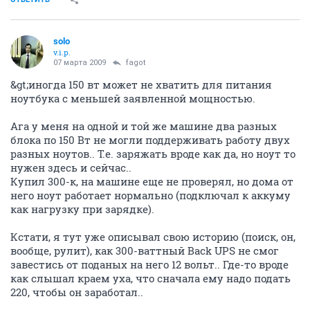
solo
v.i.p.
07 марта 2009
fagot
&gt;иногда 150 вт может не хватить для питания
ноутбука с меньшей заявленной мощностью.
Ага у меня на одной и той же машине два разных
блока по 150 Вт не могли поддерживать работу двух
разных ноутов.. Т.е. заряжать вроде как да, но ноут то
нужен здесь и сейчас..
Купил 300-к, на машине еще не проверял, но дома от
него ноут работает нормально (подключал к аккуму
как нагрузку при зарядке).
Кстати, я тут уже описывал свою историю (поиск, он,
вообще, рулит), как 300-ваттный Back UPS не смог
завестись от поданых на него 12 вольт.. Где-то вроде
как слышал краем уха, что сначала ему надо подать
220, чтобы он заработал..