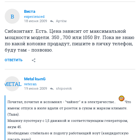
Виста
В
experienced
18 июня 2009
Артём
Сибконтакт. Есть. Цена зависит от максимальной
мощности модели. 350 , 700 или 1050 Вт. Пока не знаю
по какой колонке продадут, пишите в личку телефон,
буду там - позвоню.
ОТВЕТИТЬ
Metal kыnG
METAL
veteran
19 июня 2009
shipovnik
Почитал, почитал и вспомнил - "чайнег" я в электричестве..
Что
имеем: отпуск в июле вдали от розеток в сухом и жарком климате.
(Тыва).
Машину пузотерку с 1,5 движкой и соответствующим генератором,
акум 45.
Необходимо: стабильно и подолгу работающий ноут (кандидатскую
писать надо)