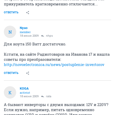
прикуриватель кратковременно отключается...
ОТВЕТИТЬ
Nyao
N
member
18 июня 2009
nhps
Для ноута 150 Ватт достаточно.
Кстати, на сайте Радиотоваров на Иванова 17 и нашла
советы про преобразователи:
http://novoelectronica.ru/news/postuplenie-invertorov
ОТВЕТИТЬ
KOGA
K
activist
18 июня 2009
rata
А бывают инверторы с двумя выходами: 12V и 220V?
Если нужно, например, питать одновременно
навигатор (12V) и нотебук (220V). Или можно