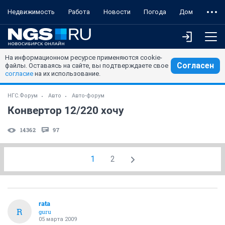
Недвижимость
Работа
Новости
Погода
Дом
На информационном ресурсе применяются cookie-
Согласен
файлы. Оставаясь на сайте, вы подтверждаете свое
согласие
на их использование.
НГС.Форум
Авто
Авто-форум
Конвертор 12/220 хочу
14362
97
1
2
rata
R
guru
05 марта 2009