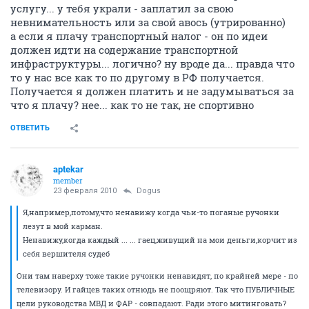
услугу... у тебя украли - заплатил за свою
невнимательность или за свой авось (утрированно)
а если я плачу транспортный налог - он по идеи
должен идти на содержание транспортной
инфраструктуры... логично? ну вроде да... правда что
то у нас все как то по другому в РФ получается.
Получается я должен платить и не задумываться за
что я плачу? нее... как то не так, не спортивно
ОТВЕТИТЬ
aptekar
member
23 февраля 2010
Dogus
Я,например,потому,что ненавижу когда чьи-то поганые ручонки
лезут в мой карман.
Ненавижу,когда каждый ... ... гаец,живущий на мои деньги,корчит из
себя вершителя судеб
Они там наверху тоже такие ручонки ненавидят, по крайней мере - по
телевизору. И гайцев таких отнюдь не поощряют. Так что ПУБЛИЧНЫЕ
цели руководства МВД и ФАР - совпадают. Ради этого митинговать?