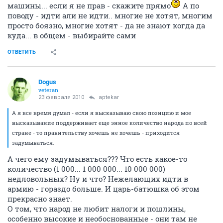
машины... если я не прав - скажите прямо
А по
поводу - идти али не идти.. многие не хотят, многим
просто боязно, многие хотят - да не знают когда да
куда... в общем - выбирайте сами
ОТВЕТИТЬ
Dogus
veteran
23 февраля 2010
aptekar
А я все время думал - если я высказываю свою позицию и мое
высказывание поддерживает еще энное количество народа по всей
стране - то правительству хочешь не хочешь - приходится
задумываться.
А чего ему задумываться??? Что есть какое-то
количество (1 000... 1 000 000... 10 000 000)
недловольных? Ну и что? Нежелающих идти в
армию - гораздо больше. И царь-батюшка об этом
прекрасно знает.
О том, что народ не любит налоги и пошлины,
особенно высокие и необоснованные - они там не