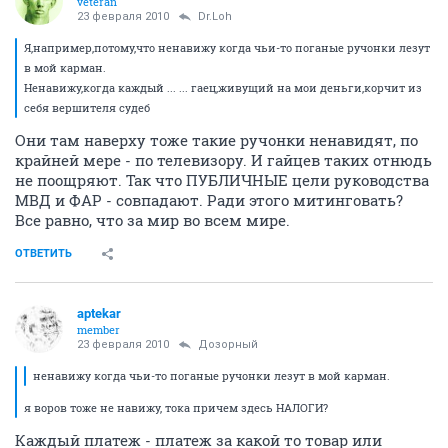
veteran
23 февраля 2010
Dr.Loh
Я,например,потому,что ненавижу когда чьи-то поганые ручонки лезут
в мой карман.
Ненавижу,когда каждый ... ... гаец,живущий на мои деньги,корчит из
себя вершителя судеб
Они там наверху тоже такие ручонки ненавидят, по
крайней мере - по телевизору. И гайцев таких отнюдь
не поощряют. Так что ПУБЛИЧНЫЕ цели руководства
МВД и ФАР - совпадают. Ради этого митинговать?
Все равно, что за мир во всем мире.
ОТВЕТИТЬ
aptekar
member
23 февраля 2010
Дозорный
ненавижу когда чьи-то поганые ручонки лезут в мой карман.
я воров тоже не навижу, тока причем здесь НАЛОГИ?
Каждый платеж - платеж за какой то товар или