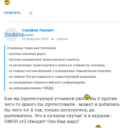
ОТВЕТИТЬ
Серафим Львович
СЕРАФИМ
member
23 февраля 2010
aptekar
Основные темы выступления:
- против платных дорог,
- против повышения транспортного налога,
- за включение транспортного налога в стоимость топлива,
- за отмену постановлений о повышении таможенных пошлин,
- за отмену Тех.регламента в существующей редакции,
- за проведение общероссийского референдума,
- за реформирование ГИБДД.
Как вы (протестующе) утомили уже
Вы б против
чего-то одного бы протестовали - может и добились
бы чего-то! А так, только потусуетесь, да
разбежитесь. Это в лучшем случае! А в худшем -
ОМОН от3.14издит! Оно Вам надо?