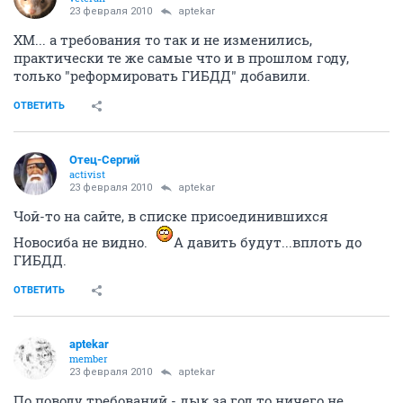
23 февраля 2010
aptekar
ХМ... а требования то так и не изменились,
практически те же самые что и в прошлом году,
только "реформировать ГИБДД" добавили.
ОТВЕТИТЬ
Отец-Сергий
activist
23 февраля 2010
aptekar
Чой-то на сайте, в списке присоединившихся
Новосиба не видно.
А давить будут...вплоть до
ГИБДД.
ОТВЕТИТЬ
aptekar
member
23 февраля 2010
aptekar
По поводу требований - дык за год то ничего не