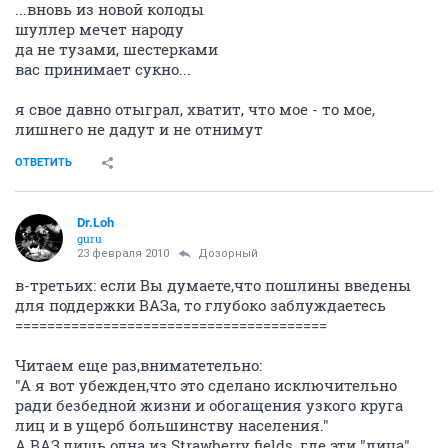
...вновь из новой колоды
шуллер мечет народу
да не тузами, шестерками
вас принимает сукно...
я свое давно отыграл, хватит, что мое - то мое,
лишнего не дадут и не отнимут
ОТВЕТИТЬ
Dr.Loh
guru
23 февраля 2010
Дозорный
в-третьих: если Вы думаете,что пошлины введены
для поддержки ВАЗа, то глубоко заблуждаетесь
=======================================
Читаем еще раз,вниматетельно:
"А я вот убежден,что это сделано исключительно
ради безбедной жизни и обогащения узкого круга
лиц и в ущерб большинству населения."
А ВАЗ,лишь одна из Strawberry fields, где эти "лица"