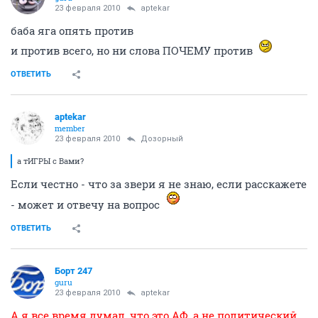
23 февраля 2010
aptekar
баба яга опять против
и против всего, но ни слова ПОЧЕМУ против
ОТВЕТИТЬ
aptekar
member
23 февраля 2010
Дозорный
а тИГРЫ с Вами?
Если честно - что за звери я не знаю, если расскажете
- может и отвечу на вопрос
ОТВЕТИТЬ
Борт 247
guru
23 февраля 2010
aptekar
А я все время думал, что это АФ, а не политический