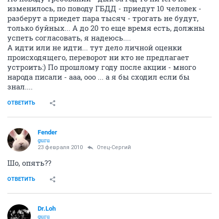
изменилось, по поводу ГБДД - приедут 10 человек -
разберут а приедет пара тысяч - трогать не будут,
только буйных... А до 20 то еще время есть, должны
успеть согласовать, я надеюсь....
А идти или не идти... тут дело личной оценки
происходящего, переворот ни кто не предлагает
устроить:) По прошлому году после акции - много
народа писали - ааа, ооо ... а я бы сходил если бы
знал....
ОТВЕТИТЬ
Fender
guru
23 февраля 2010
Отец-Сергий
Шо, опять??
ОТВЕТИТЬ
Dr.Loh
guru