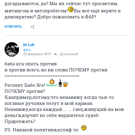
догадываются, да? Мы их сейчас тут просветим,
митингом и автопробегом!
Вы всё ещё верите в
демократию? Добро пожаловать в ФАР!
ОТВЕТИТЬ
Dr.Loh
guru
23 февраля 2010
Дозорный
баба яга опять против
и против всего, но ни слова ПОЧЕМУ против
===============================
Респект Бабе Яге!
ПОЧЕМУ против?
Я,например,потому,что ненавижу когда чьи-то
поганые ручонки лезут в мой карман.
Ненавижу,когда каждый ... ... гаец,живущий на мои
деньги,корчит из себя вершителя судеб.
Продолжать?
PS. Никакой политики,еслиф чо