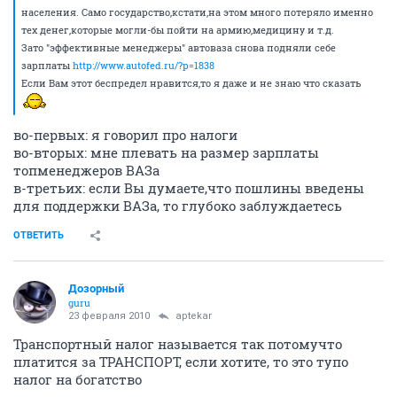
населения. Само государство,кстати,на этом много потеряло именно
тех денег,которые могли-бы пойти на армию,медицину и т.д.
Зато "эффективные менеджеры" автоваза снова подняли себе
зарплаты
http://www.autofed.ru/?p=1838
Если Вам этот беспредел нравится,то я даже и не знаю что сказать
во-первых: я говорил про налоги
во-вторых: мне плевать на размер зарплаты
топменеджеров ВАЗа
в-третьих: если Вы думаете,что пошлины введены
для поддержки ВАЗа, то глубоко заблуждаетесь
ОТВЕТИТЬ
Дозорный
guru
23 февраля 2010
aptekar
Транспортный налог называется так потомучто
платится за ТРАНСПОРТ, если хотите, то это тупо
налог на богатство