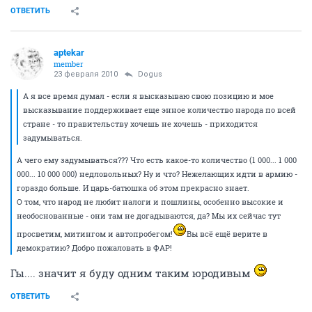
ОТВЕТИТЬ
aptekar
member
23 февраля 2010
Dogus
А я все время думал - если я высказываю свою позицию и мое
высказывание поддерживает еще энное количество народа по всей
стране - то правительству хочешь не хочешь - приходится
задумываться.
А чего ему задумываться??? Что есть какое-то количество (1 000... 1 000
000... 10 000 000) недловольных? Ну и что? Нежелающих идти в армию -
гораздо больше. И царь-батюшка об этом прекрасно знает.
О том, что народ не любит налоги и пошлины, особенно высокие и
необоснованные - они там не догадываются, да? Мы их сейчас тут
просветим, митингом и автопробегом!
Вы всё ещё верите в
демократию? Добро пожаловать в ФАР!
Гы.... значит я буду одним таким юродивым
ОТВЕТИТЬ