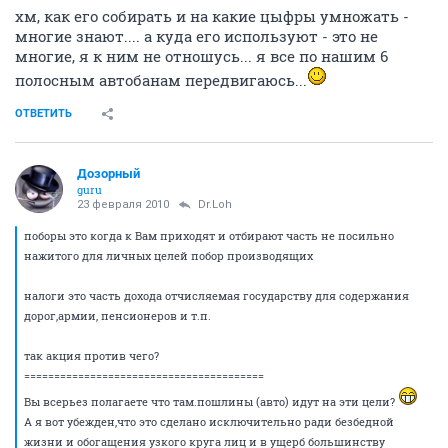
хм, как его собирать и на какие цыфры умножать -
многие знают.... а куда его используют - это не
многие, я к ним не отношусь... я все по нашим 6
полосным автобанам передвигаюсь...
ОТВЕТИТЬ
Дозорный
guru
23 февраля 2010
Dr.Loh
поборы это когда к Вам приходят и отбирают часть не посильно
нажитого для личных целей побор производящих
налоги это часть дохода отчисляемая государству для содержания
дорог,армии, пенсионеров и т.п.
так акция против чего?
========================================
Вы всерьез полагаете что там.пошлины (авто) идут на эти цели?
А я вот убежден,что это сделано исключительно ради безбедной
жизни и обогащения узкого круга лиц и в ущерб большинству