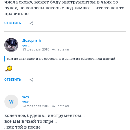
числа схожу, может буду инструментом в чьих то
руках, но вопросы которые поднимают - что то как то
правильно
ОТВЕТИТЬ
Дозорный
guru
23 февраля 2010
aptekar
сам не активист, и не состою ни в одном из обществ или партий
ОТВЕТИТЬ
wox
W
wox
23 февраля 2010
aptekar
конечное, будешь...инструментом...
все мы в чьей то игре...
, как той в песне