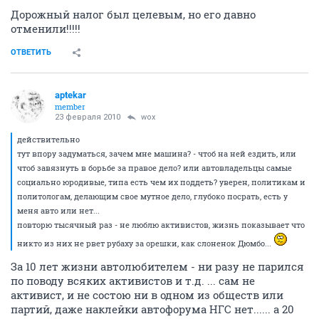
Дорожный налог был целевым, но его давно
отменили!!!!!
ОТВЕТИТЬ
aptekar
member
23 февраля 2010
wox
действительно
тут впору задуматься, зачем мне машина? - чтоб на ней ездить, или
чтоб завязнуть в борьбе за правое дело? или автовладельцы самые
социально юродивые, типа есть чем их поддеть? уверен, политикам и
политологам, делающим свое мутное дело, глубоко посрать, есть у
меня авто или нет...
повторю тысячный раз - не люблю активистов, жизнь показывает что
никто из них не рвет рубаху за орешки, как слоненок Дюмбо...
За 10 лет жизни автолюбителем - ни разу не парился
по поводу всяких активистов и т.д. ... сам не
активист, и не состою ни в одном из обществ или
партий, даже наклейки автофорума НГС нет...... а 20