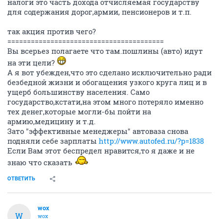
налоги это часть дохода отчисляемая государству
для содержания дорог,армии, пенсионеров и т.п.
так акция против чего?
========================================
Вы всерьез полагаете что там.пошлины (авто) идут
на эти цели?
А я вот убежден,что это сделано исключительно ради
безбедной жизни и обогащения узкого круга лиц и в
ущерб большинству населения. Само
государство,кстати,на этом много потеряло именно
тех денег,которые могли-бы пойти на
армию,медицину и т.д.
Зато "эффективные менеджеры" автоваза снова
подняли себе зарплаты
http://www.autofed.ru/?p=1838
Если Вам этот беспредел нравится,то я даже и не
знаю что сказать
ОТВЕТИТЬ
wox
W
wox