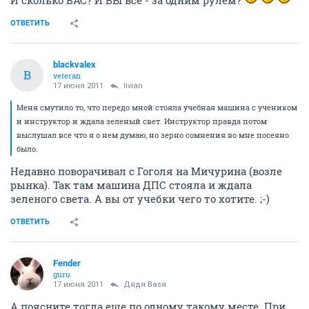
ОТВЕТИТЬ
blackvalex
B
veteran
17 июня 2011
livian
Меня смутило то, что передо мной стояла учебная машина с учеником
и инструктор и ждала зеленый свет. Инструктор правда потом
выслушал все что я о нем думаю, но зерно сомнения во мне посеяно
было.
Недавно поворачивал с Гоголя на Мичурина (возле
рынка). Так там машина ДПС стояла и ждала
зеленого света. А вы от учебки чего то хотите. ;-)
ОТВЕТИТЬ
Fender
guru
17 июня 2011
Дядя Ваsя
А поясните тогда еще по одному такому месте. При