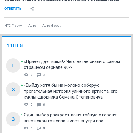
ОТВЕТИТЬ
НГС.Форум
Авто
Авто-форум
ТОП 5
«Привет, детишки!» Чего вы не знали о самом
1
страшном сериале 90-х
0
3
«Выйду хотя бы на молоко соберу»:
2
трогательная история уличного артиста, его
куклы-дворника Семена Степановича
0
6
Один выбор раскроет вашу тайную сторону:
3
какая скрытая сила живет внутри вас
0
0