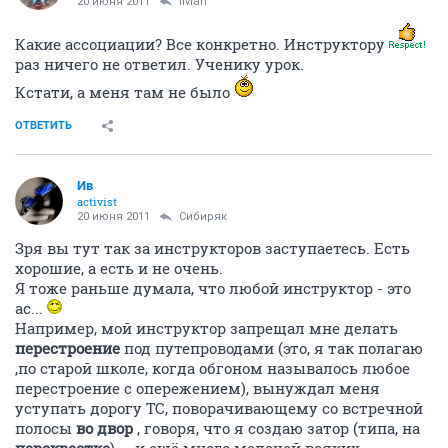
20 июня 2011
livian
Какие ассоциации? Все конкретно. Инструктору
раз ничего не ответил. Ученику урок.
Кстати, а меня там не было
ОТВЕТИТЬ
Ив
activist
20 июня 2011
Сибиряк
Зря вы тут так за инструкторов заступаетесь. Есть
хорошие, а есть и не очень.
Я тоже раньше думала, что любой инструктор - это
ас...
Например, мой инструктор запрещал мне делать
перестроение
под путепроводами (это, я так полагаю
,по старой школе, когда обгоном называлось любое
перестроение с опережением), вынуждал меня
уступать дорогу ТС, поворачивающему со встречной
полосы
во двор
, говоря, что я создаю затор (типа, на
перекрестке
) ... и ещё много мелочей всяких.