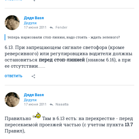
Дядя Ваsя
Дедуля
17 июня 2011
Fender
теперь нарисовали стоп-линию, надо стоять - ждать зеленого?
6.13. При запрещающем сигнале светофора (кроме
реверсивного) или регулировщика водители должны
остановиться
перед стоп-линией
(знаком 6.16), а при
ее отсутствии......
ОТВЕТИТЬ
Дядя Ваsя
Дедуля
17 июня 2011
Naaatta
Правильно
Там в 6.13 есть: на перекрестке - перед
пересекаемой проезжей частью (с учетом пункта
13.7
Правил),