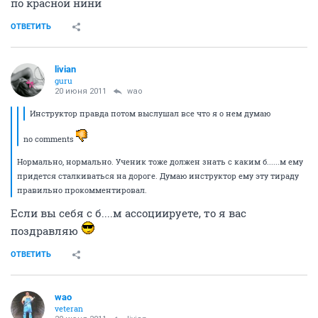
по красной нини
ОТВЕТИТЬ
livian
guru
20 июня 2011
wao
Инструктор правда потом выслушал все что я о нем думаю
no comments
Нормально, нормально. Ученик тоже должен знать с каким б......м ему
придется сталкиваться на дороге. Думаю инструктор ему эту тираду
правильно прокомментировал.
Если вы себя с б....м ассоциируете, то я вас
поздравляю
ОТВЕТИТЬ
wao
veteran