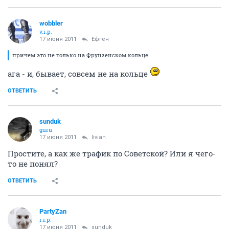
wobbler
v.i.p.
17 июня 2011
Ефген
причем это не только на Фрунзенском кольце
ага - и, бывает, совсем не на кольце
ОТВЕТИТЬ
sunduk
guru
17 июня 2011
livian
Простите, а как же трафик по Советской? Или я чего-
то не понял?
ОТВЕТИТЬ
PartyZan
r.i.p.
17 июня 2011
sunduk