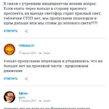
В связи с утренним инциндентом возник вопрос:
Если ехать через кольцо в сторону красного
проспекта, на выезде светофор, горит красный свет,
таблички СТОП нет, мы пропускаем пешеходов и
едем дальше или мы стоим до зеленого света????
ОТВЕТИТЬ
!!!NickeL!!!
...
17 июня 2011
livian
только пропускаем пешеходов и убедившись, что их
больше нет на проезжей части - продолжаем
движение
ОТВЕТИТЬ
Ефген
guru
17 июня 2011
livian
причем это не только на Фрунзенском кольце