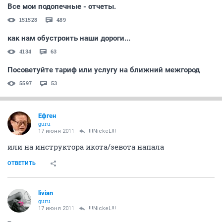
Все мои подопечные - отчеты.
151528
489
как нам обустроить наши дороги...
4134
63
Посоветуйте тариф или услугу на ближний межгород
5597
53
Ефген
guru
17 июня 2011
!!!NickeL!!!
или на инструктора икота/зевота напала
ОТВЕТИТЬ
livian
guru
17 июня 2011
!!!NickeL!!!