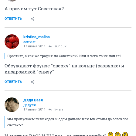
А причем тут Советская?
ОТВЕТИТЬ
kristina_malina
activist
17 июня 2011
sunduk
Простите, а как же трафик по Советской? Или я чего-то не понял?
Обсуждают фрунзе "сверху" на кольце (развязке) и
иподромской "снизу"
ОТВЕТИТЬ
Дядя Ваsя
Дедуля
17 июня 2011
livian
мы
пропускаем пешеходов и едем дальше или
мы
стоим до зеленого
света????
И сколько ВАС? И ВЫ все - за одним рулём?