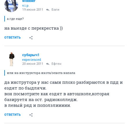
wobbler
v.i.p.
19 июня 2011
Баги
а где еще?
на выезде с перекрестка ))
ОТВЕТИТЬ
субарыч1
experienced
20 июня 2011
Ефген
или на инструктора икота/зевота напала
да инструтора у нас сами плохо разбираются в пдд и
ездят по быдлячи.
вон посмотрите как ездят в автошколе,которая
базируетя на ост. радиоколледж.
в левый ряд и поползлиииии.
ОТВЕТИТЬ