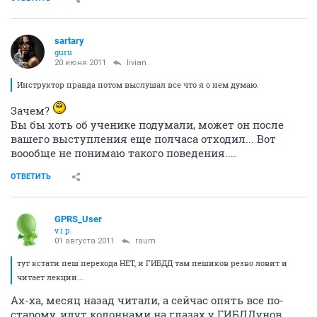
sartary
guru
20 июня 2011
livian
Инструктор правда потом выслушал все что я о нем думаю.
Зачем?
Вы бы хоть об ученике подумали, может он после
вашего выступления еще полчаса отходил... Вот
воообще не понимаю такого поведения....
ОТВЕТИТЬ
GPRS_User
v.i.p.
01 августа 2011
raum
тут кстати пеш перехода НЕТ, и ГИБДД там пешиков резво ловит и
читает лекции...
Ах-ха, месяц назад читали, а сейчас опять все по-
старому, идут колоннами на глазах у ГИБДДунов.