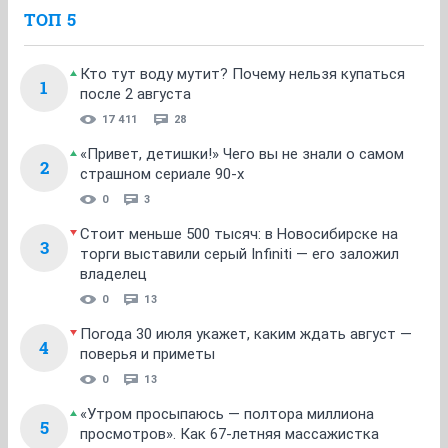
ТОП 5
Кто тут воду мутит? Почему нельзя купаться
1
после 2 августа
17 411
28
«Привет, детишки!» Чего вы не знали о самом
2
страшном сериале 90-х
0
3
Стоит меньше 500 тысяч: в Новосибирске на
3
торги выставили серый Infiniti — его заложил
владелец
0
13
Погода 30 июля укажет, каким ждать август —
4
поверья и приметы
0
13
«Утром просыпаюсь — полтора миллиона
5
просмотров». Как 67-летняя массажистка