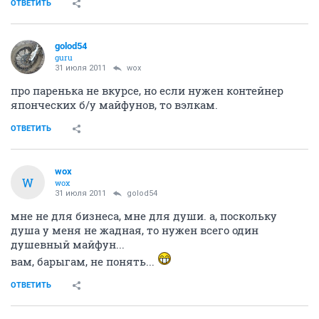
ОТВЕТИТЬ
golod54
guru
31 июля 2011
wox
про паренька не вкурсе, но если нужен контейнер
японческих б/у майфунов, то вэлкам.
ОТВЕТИТЬ
wox
W
wox
31 июля 2011
golod54
мне не для бизнеса, мне для души. а, поскольку
душа у меня не жадная, то нужен всего один
душевный майфун...
вам, барыгам, не понять...
ОТВЕТИТЬ