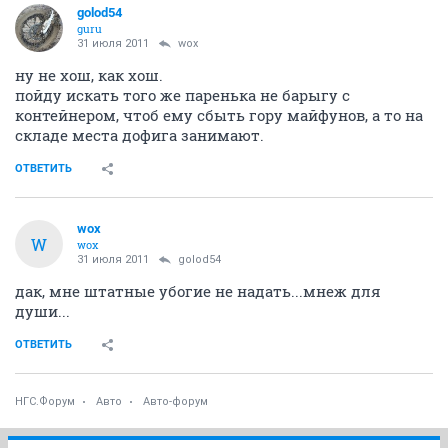
golod54
guru
31 июля 2011
wox
ну не хош, как хош.
пойду искать того же паренька не барыгу с
контейнером, чтоб ему сбыть гору майфунов, а то на
складе места дофига занимают.
ОТВЕТИТЬ
wox
W
wox
31 июля 2011
golod54
дак, мне штатные убогие не надать...мнеж для
души...
ОТВЕТИТЬ
НГС.Форум
Авто
Авто-форум