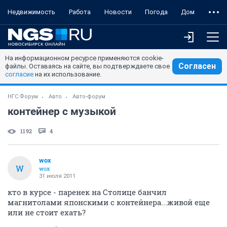
Недвижимость
Работа
Новости
Погода
Дом
На информационном ресурсе применяются cookie-
Согласен
файлы. Оставаясь на сайте, вы подтверждаете свое
согласие
на их использование.
НГС.Форум
Авто
Авто-форум
контейнер с музыкой
1192
4
wox
W
wox
31 июля 2011
кто в курсе - паренек на Столице банчил
магнитолами японскими с контейнера...живой еще
или не стоит ехать?