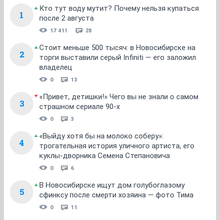
Кто тут воду мутит? Почему нельзя купаться
1
после 2 августа
17 411
28
Стоит меньше 500 тысяч: в Новосибирске на
2
торги выставили серый Infiniti — его заложил
владелец
0
13
«Привет, детишки!» Чего вы не знали о самом
3
страшном сериале 90-х
0
3
«Выйду хотя бы на молоко соберу»:
4
трогательная история уличного артиста, его
куклы-дворника Семена Степановича
0
6
В Новосибирске ищут дом голубоглазому
5
сфинксу после смерти хозяина — фото Тима
0
11