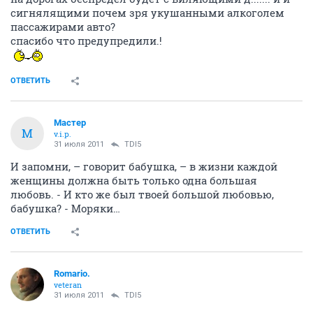
сигнялящими почем зря укушанными алкоголем
пассажирами авто?
спасибо что предупредили.!
ОТВЕТИТЬ
Мастер
М
v.i.p.
31 июля 2011
TDI5
И запомни, – говорит бабушка, – в жизни каждой
женщины должна быть только одна большая
любовь. - И кто же был твоей большой любовью,
бабушка? - Моряки…
ОТВЕТИТЬ
Romario.
veteran
31 июля 2011
TDI5