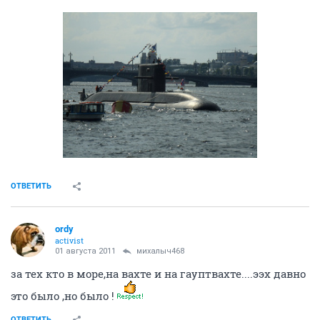
ОТВЕТИТЬ
ordy
activist
01 августа 2011
михалыч468
за тех кто в море,на вахте и на гауптвахте....ээх давно
это было ,но было !
ОТВЕТИТЬ