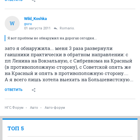
Wild_Koshka
W
guru
01 августа 2011
Romario.
Я вот проблем не обнаружил на дорогах сегодня...
зато я обнаружила... меня 3 раза развернули
гаишники практически в обратном направлении: с
пл Ленина на Вокзальную, с Сибревкома на Красный
(в противоположную сторону), с Советской опять же
на Красный и опять в противоположную сторону....
А я всего лишь хотела выехать на Большевистскую...
ОТВЕТИТЬ
НГС.Форум
Авто
Авто-форум
ТОП 5