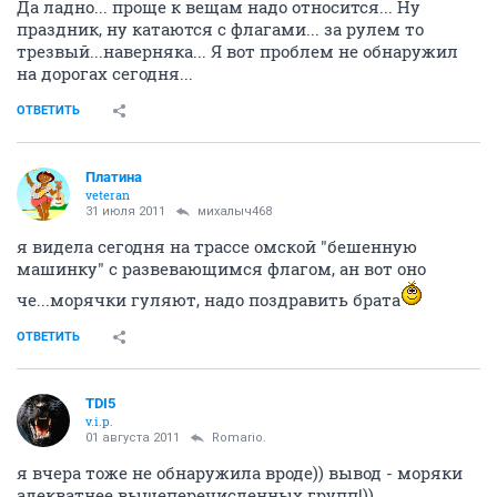
Да ладно... проще к вещам надо относится... Ну
праздник, ну катаются с флагами... за рулем то
трезвый...наверняка... Я вот проблем не обнаружил
на дорогах сегодня...
ОТВЕТИТЬ
Платина
veteran
31 июля 2011
михалыч468
я видела сегодня на трассе омской "бешенную
машинку" с развевающимся флагом, ан вот оно
че...морячки гуляют, надо поздравить брата
ОТВЕТИТЬ
TDI5
v.i.p.
01 августа 2011
Romario.
я вчера тоже не обнаружила вроде)) вывод - моряки
адекватнее вышеперечисленных групп!))