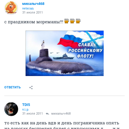
михалыч468
veteran
31 июля 2011
с праздником мореманы!!!
ОТВЕТИТЬ
TDI5
v.i.p.
31 июля 2011
михалыч468
то есть как на день вдв и день пограничника опять
на дорогах беспредел будет с виляющими д....... и и