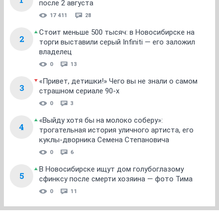
после 2 августа
17 411
28
Стоит меньше 500 тысяч: в Новосибирске на
2
торги выставили серый Infiniti — его заложил
владелец
0
13
«Привет, детишки!» Чего вы не знали о самом
3
страшном сериале 90-х
0
3
«Выйду хотя бы на молоко соберу»:
4
трогательная история уличного артиста, его
куклы-дворника Семена Степановича
0
6
В Новосибирске ищут дом голубоглазому
5
сфинксу после смерти хозяина — фото Тима
0
11