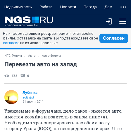
Недвижимость
Работа
Новости
Погода
Дом
На информационном ресурсе применяются cookie-
Согласен
файлы. Оставаясь на сайте, вы подтверждаете свое
согласие
на их использование.
НГС.Форум
Авто
Авто-форум
Перевезти авто на запад
673
0
Лубянка
activist
31 июля 2011
Уважаемые а-форумчане, дело такое - имеется авто,
имеется хозяйка и водитель в одном лице (я).
Необходимо транспортировать нас обеих по ту
сторону Урала (ЮФО), на неопределенный срок. Я-то