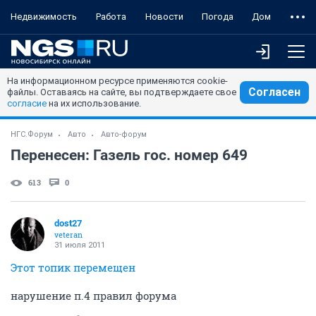
Недвижимость
Работа
Новости
Погода
Дом
На информационном ресурсе применяются cookie-
Согласен
файлы. Оставаясь на сайте, вы подтверждаете свое
согласие
на их использование.
НГС.Форум
Авто
Авто-форум
Перенесен: Газель гос. номер 649
613
0
dost27
veteran
31 июля 2011
Этот топик перемещен
нарушение п.4 правил форума