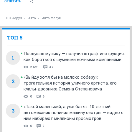
ОТВЕТИТЬ
НГС.Форум
Авто
Авто-форум
ТОП 5
Послушал музыку — получил штраф: инструкция,
1
как бороться с шумными ночными компаниями
2 691
37
«Выйду хотя бы на молоко соберу»:
2
трогательная история уличного артиста, его
куклы-дворника Семена Степановича
0
6
«Такой маленький, а уже батя»: 10-летний
3
автомеханик починил машину сестры — видео с
ним набирают миллионы просмотров
0
9