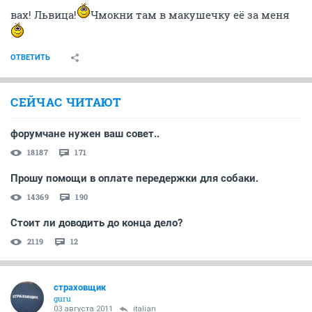
вах! Львица!
Чмокни там в макушечку её за меня
ОТВЕТИТЬ
СЕЙЧАС ЧИТАЮТ
форумчане нужен ваш совет..
18187
171
Прошу помощи в оплате передержки для собаки.
14369
190
Стоит ли доводить до конца дело?
2119
12
страховщик
guru
03 августа 2011
italian