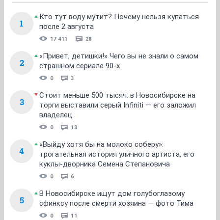
Кто тут воду мутит? Почему нельзя купаться
1
после 2 августа
17 411
28
«Привет, детишки!» Чего вы не знали о самом
2
страшном сериале 90-х
0
3
Стоит меньше 500 тысяч: в Новосибирске на
3
торги выставили серый Infiniti — его заложил
владелец
0
13
«Выйду хотя бы на молоко соберу»:
4
трогательная история уличного артиста, его
куклы-дворника Семена Степановича
0
6
В Новосибирске ищут дом голубоглазому
5
сфинксу после смерти хозяина — фото Тима
0
11