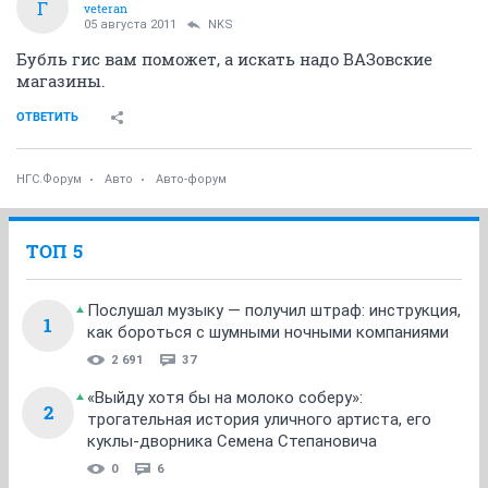
Г
veteran
05 августа 2011
NKS
Бубль гис вам поможет, а искать надо ВАЗовские
магазины.
ОТВЕТИТЬ
НГС.Форум
Авто
Авто-форум
ТОП 5
Послушал музыку — получил штраф: инструкция,
1
как бороться с шумными ночными компаниями
2 691
37
«Выйду хотя бы на молоко соберу»:
2
трогательная история уличного артиста, его
куклы-дворника Семена Степановича
0
6