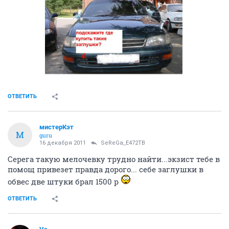
ОТВЕТИТЬ
мистерКэт
М
guru
16 декабря 2011
SeReGa_Е472ТВ
Серега такую мелочевку трудно найти...экзист тебе в
помощ привезет правда дорого... себе заглушки в
обвес две штуки брал 1500 р
ОТВЕТИТЬ