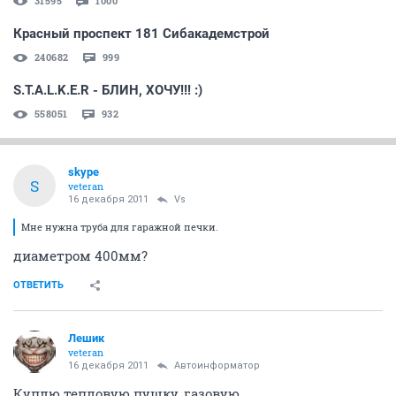
31595
1000
Красный проспект 181 Сибакадемстрой
240682
999
S.T.A.L.K.E.R - БЛИН, ХОЧУ!!! :)
558051
932
skype
S
veteran
16 декабря 2011
Vs
Мне нужна труба для гаражной печки.
диаметром 400мм?
ОТВЕТИТЬ
Лeшик
veteran
16 декабря 2011
Автоинформатор
Куплю тепловую пушку, газовую.