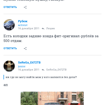
ОТВЕТИТЬ
Рубеж
activist
16 декабря 2011
Лeшик
Есть колодки задние-хонда фит-оригинал-рублёв за
500 отдам.
ОТВЕТИТЬ
SeReGa_Е472ТВ
junior
16 декабря 2011
SeReGa_Е472ТВ
ни где не могу найти.мож у кого валяются без дела?!
ап