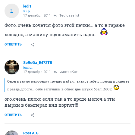
ledi1
L
v.i.p.
17 декабря 2011
Tedigazelist
Фото, очень хочется фото этой печки....а то в гараже
холодно, а машину подшаманить надо..
ОТВЕТИТЬ
SeReGa_Е472ТВ
junior
17 декабря 2011
мистерКэт
Серега такую мелочевку трудно найти...экзист тебе в помощ привезет
правда дорого... себе заглушки в обвес две штуки брал 1500 р
ого.очень плохо если так.а то вроде мелоч,а эти
дырки в бамперах вид портят!!!
ОТВЕТИТЬ
Rost A.G.