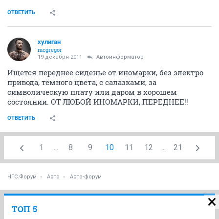
ОТВЕТИТЬ
хулиган
mcgregor
19 декабря 2011
Автоинформатор
Ищется переднее сиденье от иномарки, без электро
привода, тёмного цвета, с салазками, за
символическую плату или даром в хорошем
состоянии. ОТ ЛЮБОЙ ИНОМАРКИ, ПЕРЕДНЕЕ!!
ОТВЕТИТЬ
1
...
8
9
10
11
12
...
21
НГС.Форум
Авто
Авто-форум
ТОП 5