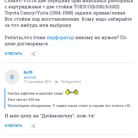
CAMRY/VISTA две передних оригинальных разборных
с картриджами + две стойки TOKICO(b3181/b3182)
Toyota Camry/Vista (1994-1998) задняя правая/левая.
Все стойки под восстановление. Кому надо забирайте
за что нибудь или выброшу.
Ребяты,что блин
перфоратор
никому не нужен? По
цене договоримся.
ОТВЕТИТЬ
bs39
B
activist
17 декабря 2011
Tedigazelist
Завтра зафотаю и выложу сюда!
Тока она из 500-ки.
Теплоотдача оболденная. У самих такая стоит в гараже без полога +25
И мне цену на "Дюймовочку", пож-та!
ОТВЕТИТЬ