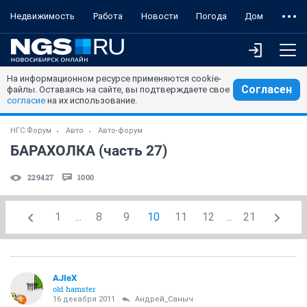
Недвижимость
Работа
Новости
Погода
Дом
На информационном ресурсе применяются cookie-
Согласен
файлы. Оставаясь на сайте, вы подтверждаете свое
согласие
на их использование.
НГС.Форум
Авто
Авто-форум
БАРАХОЛКА (часть 27)
229427
1000
1
...
8
9
10
11
12
...
21
AJIeX
old hamster
16 декабря 2011
Андрей_Саныч