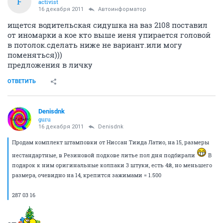
F
activist
16 декабря 2011
Автоинформатор
ищется водительская сидушка на ваз 2108 поставил
от иномарки а кое кто выше иеня упирается головой
в потолок.сделать ниже не вариант.или могу
поменяться)))
предложения в личку
ОТВЕТИТЬ
Denisdnk
guru
16 декабря 2011
Denisdnk
Продам комплект штамповки от Ниссан Тиида Латио, на 15, размеры
нестандартные, в Резиновой подкове литье пол дня подбирали
В
подарок к ним оригинальные колпаки 3 штуки, есть 4й, но меньшего
размера, очевидно на 14, крепится зажимами = 1.500
287 03 16