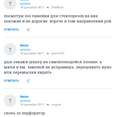
T
activist
18 декабря 2011
FRANCуз
посмотри эээ линейки для стеклорезов на них
похожие и не дорогие. короче в том направлении рой
ОТВЕТИТЬ
texno
T
activist
18 декабря 2011
green421
дык закажи шкалу на самоклеющейся пленке. а
мили в км. заменой не исправишь. перешивать нуно
или перемычки кидать
ОТВЕТИТЬ
texno
T
activist
18 декабря 2011
седов
сколь за перфоратор