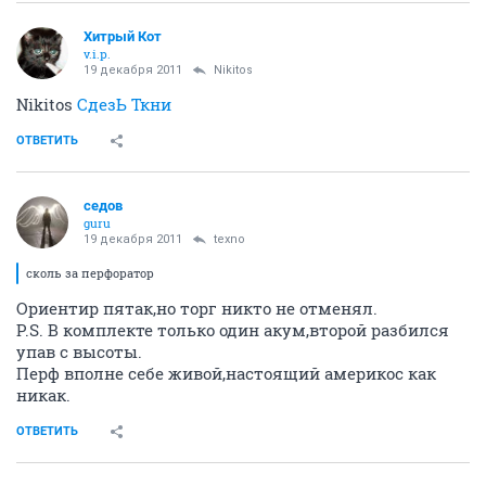
Хитрый Кот
v.i.p.
19 декабря 2011
Nikitos
Nikitos
СдезЬ Ткни
ОТВЕТИТЬ
седов
guru
19 декабря 2011
texno
сколь за перфоратор
Ориентир пятак,но торг никто не отменял.
P.S. В комплекте только один акум,второй разбился
упав с высоты.
Перф вполне себе живой,настоящий америкос как
никак.
ОТВЕТИТЬ