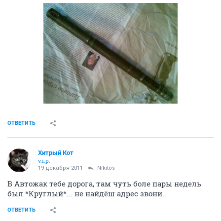
ОТВЕТИТЬ
Хитрый Кот
v.i.p.
19 декабря 2011
Nikitos
В Автожак тебе дорога, там чуть боле пары недель
был *Круглый*... не найдёш адрес звони..
ОТВЕТИТЬ