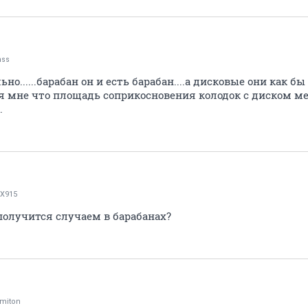
nss
ьно......барабан он и есть барабан....а дисковые они как
тся мне что площадь соприкосновения колодок с диском 
.
X915
 получится случаем в барабанах?
miton