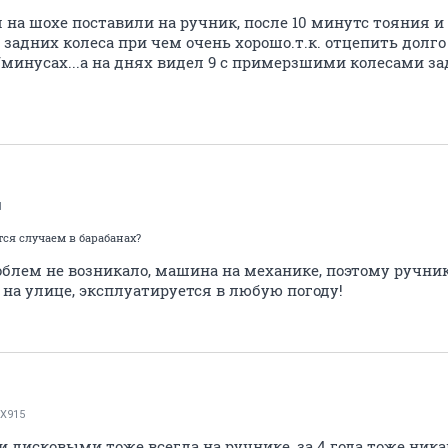
я на шохе поставили на ручник, после 10 минутс тояния 
задних колеса при чем очень хорошо.т.к. отцепить долго
минусах...а на днях видел 9 с примерзшими колесами за
d
тся случаем в барабанах?
облем не возникало, машина на механике, поэтому ручни
на улице, эксплуатируется в любую погоду!
X915
и дисковыми тоже всегда на ручнике, за 4 года тоже ник