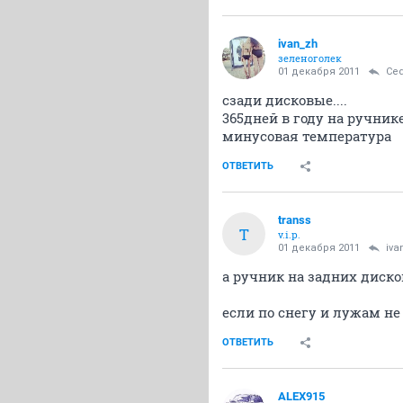
ivan_zh
зеленоголек
01 декабря 2011
Ce
сзади дисковые....
365дней в году на ручник
минусовая температура
ОТВЕТИТЬ
transs
T
v.i.p.
01 декабря 2011
iva
а ручник на задних диско
если по снегу и лужам не
ОТВЕТИТЬ
ALEX915