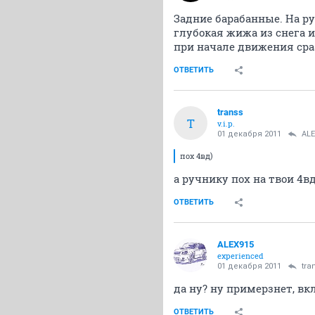
Задние барабанные. На ру
глубокая жижа из снега и
при начале движения сра
ОТВЕТИТЬ
transs
T
v.i.p.
01 декабря 2011
ALE
пох 4вд)
а ручнику пох на твои 4в
ОТВЕТИТЬ
ALEX915
experienced
01 декабря 2011
tra
да ну? ну примерзнет, вк
ОТВЕТИТЬ