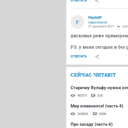
ОТВЕТИТЬ
FlashXP
F
experienced
01 декабря 2011
tra
дисковые реже примерза
P.S. у меня сегодня и без
ОТВЕТИТЬ
СЕЙЧАС ЧИТАЮТ
Старичку Вульфу нужна хот
45373
215
Мир изменился! (часть 4)
144063
1000
Про засаду (часть 6)