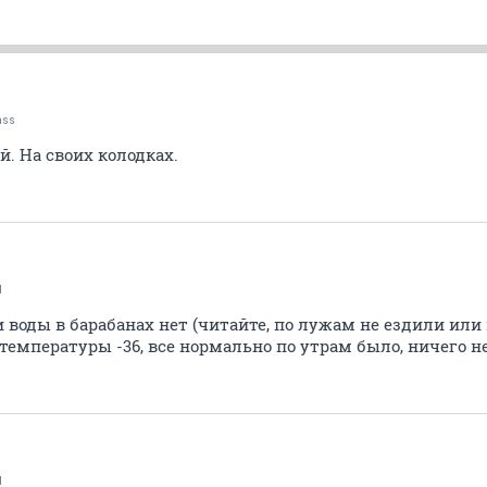
nss
. На своих колодках.
d
и воды в барабанах нет (читайте, по лужам не ездили или 
температуры -36, все нормально по утрам было, ничего н
d