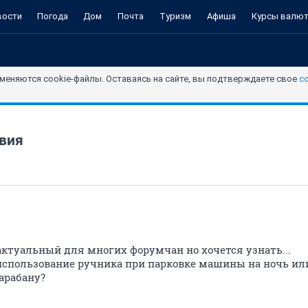
вости
Погода
Дом
Почта
Туризм
Афиша
Курсы валю
меняются cookie-файлы. Оставаясь на сайте, вы подтверждаете свое
с
овия
актуальный для многих форумчан но хочется узнать...
использование ручника при парковке машины на ночь или
арабану?