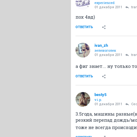
experienced
01 декабря 2011
tra
пох 4вд)
ОТВЕТИТЬ
ivan_zh
зеленоголек
01 декабря 2011
tra
а фиг знает... ну только 
ОТВЕТИТЬ
besty5
v.i.p.
01 декабря 2011
Ce
3.5года, машины разные(н
резкий перепад дождь/мор
тоже не всегда происходи