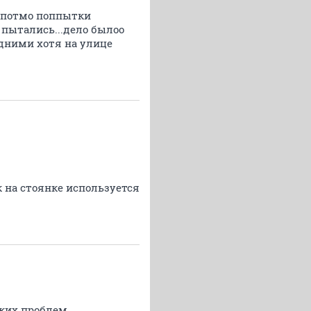
и потмо поппытки
 пытались...дело былоо
дними хотя на улице
к на стоянке используется
аких проблем