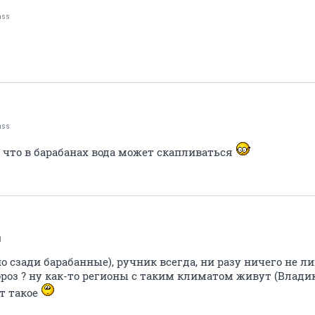
nss
nss
то что в барабанах вода может скапливаться
d
о сзади барабанные), ручник всегда, ни разу ничего не л
оз ? ну как-то регионы с таким климатом живут (Владик 
т такое