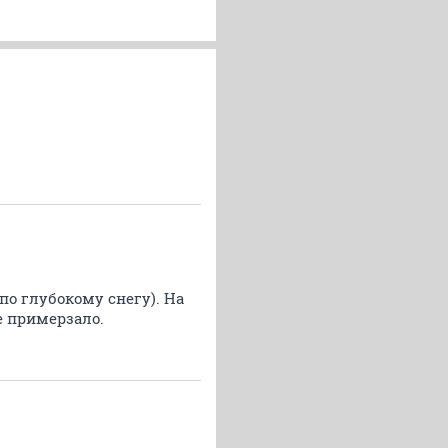
по глубокому снегу). На
е примерзало.