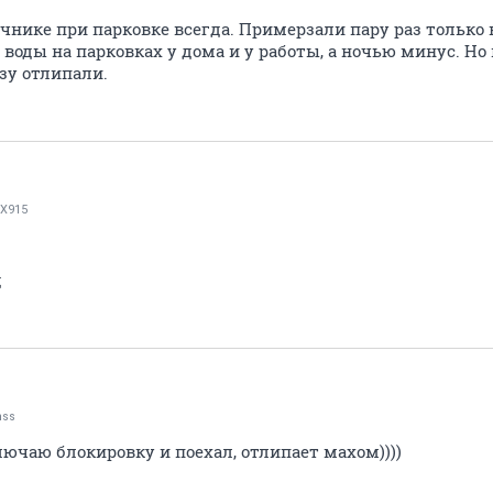
чнике при парковке всегда. Примерзали пару раз только 
 воды на парковках у дома и у работы, а ночью минус. Но
зу отлипали.
X915
д
nss
лючаю блокировку и поехал, отлипает махом))))