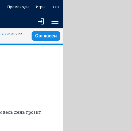
т
Промокоды
Игры
огласие
на их
Согласен
 весь день грозит