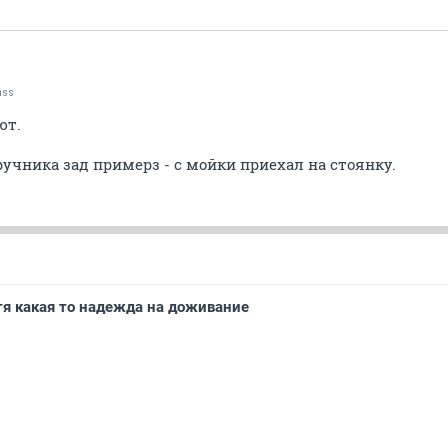
nss
ют.
 ручника зад примерз - с мойки приехал на стоянку.
я какая то надежда на доживание