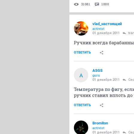
31081
1000
vlad_настоящий
activist
01 декабря 2011
tra
Ручник всегда барабанный
ОТВЕТИТЬ
ASGS
A
guru
01 декабря 2011
Ce
Температура по фигу, есл
ручник ставил вплоть до 
ОТВЕТИТЬ
Bromiton
activist
01 декабря 2011
Ce