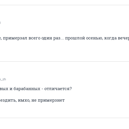
d
е, примерзал всего один раз... прошлой осенью, когда веч
n_zh
вых и барабанных - отличается?
 ездить, имхо, не примерзнет