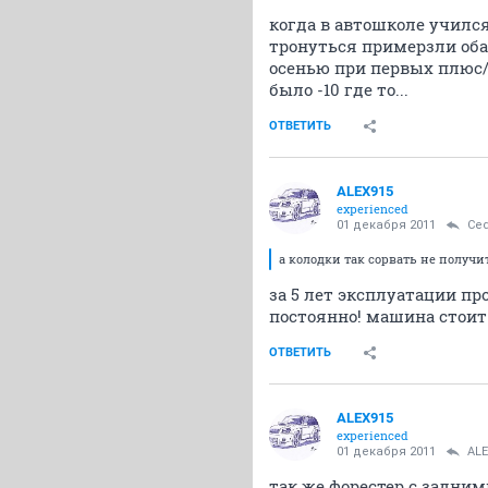
когда в автошколе училс
тронуться примерзли оба 
осенью при первых плюс/
было -10 где то...
ОТВЕТИТЬ
ALEX915
experienced
01 декабря 2011
Ce
а колодки так сорвать не получи
за 5 лет эксплуатации пр
постоянно! машина стоит 
ОТВЕТИТЬ
ALEX915
experienced
01 декабря 2011
ALE
так же форестер с задним