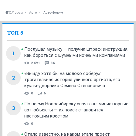
НГС.Форум
Авто
Авто-форум
ТОП 5
Послушал музыку — получил штраф: инструкция,
1
как бороться с шумными ночными компаниями
2 691
36
«Выйду хотя бы на молоко соберу»:
2
трогательная история уличного артиста, его
куклы-дворника Семена Степановича
0
6
По всему Новосибирску спрятаны миниатюрные
3
арт-объекты — их поиск становится
настоящим квестом
0
Стало известно, на каком этапе проект