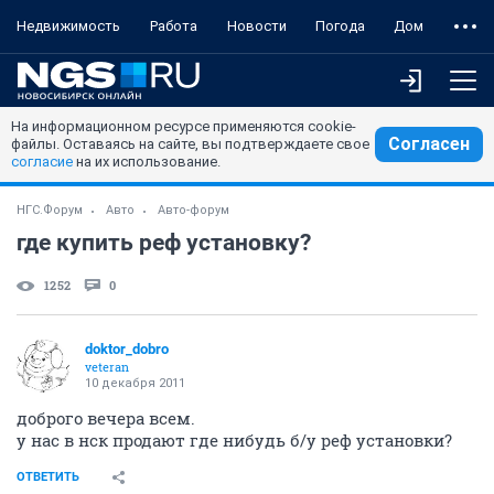
Недвижимость
Работа
Новости
Погода
Дом
На информационном ресурсе применяются cookie-
Согласен
файлы. Оставаясь на сайте, вы подтверждаете свое
согласие
на их использование.
НГС.Форум
Авто
Авто-форум
где купить реф установку?
1252
0
doktor_dobro
veteran
10 декабря 2011
доброго вечера всем.
у нас в нск продают где нибудь б/у реф установки?
ОТВЕТИТЬ