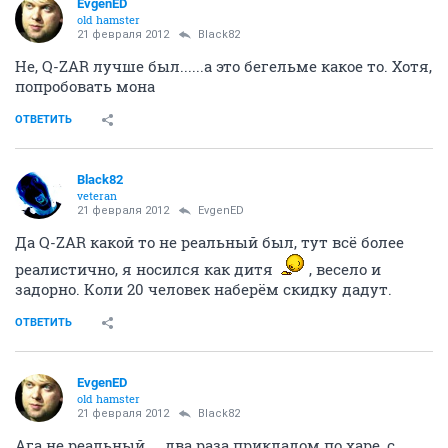
EvgenED
old hamster
21 февраля 2012
Black82
Не, Q-ZAR лучше был......а это бегельме какое то. Хотя,
попробовать мона
ОТВЕТИТЬ
Black82
veteran
21 февраля 2012
EvgenED
Да Q-ZAR какой то не реальный был, тут всё более
реалистично, я носился как дитя
, весело и
задорно. Коли 20 человек наберём скидку дадут.
ОТВЕТИТЬ
EvgenED
old hamster
21 февраля 2012
Black82
Ага не реальный.....два раза прикладом по харе, с