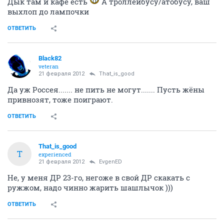
Дык там и кафе есть
А троллейбусу/атобусу, ваш
выхлоп до лампочки
ОТВЕТИТЬ
Black82
veteran
21 февраля 2012
That_is_good
Да уж Россея....... не пить не могут....... Пусть жёны
привнозят, тоже поиграют.
ОТВЕТИТЬ
That_is_good
T
experienced
21 февраля 2012
EvgenED
Не, у меня ДР 23-го, негоже в свой ДР скакать с
ружжом, надо чинно жарить шашлычок )))
ОТВЕТИТЬ