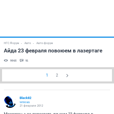
НГС.Форум
Авто
Авто-форум
Айда 23 февраля повоюем в лазертаге
9965
91
1
2
Black82
veteran
21 февраля 2012
Мусчины а не повоевать ли нам 23 февраля в