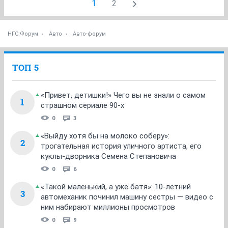
1
2
НГС.Форум
Авто
Авто-форум
ТОП 5
«Привет, детишки!» Чего вы не знали о самом
1
страшном сериале 90-х
0
3
«Выйду хотя бы на молоко соберу»:
2
трогательная история уличного артиста, его
куклы-дворника Семена Степановича
0
6
«Такой маленький, а уже батя»: 10-летний
3
автомеханик починил машину сестры — видео с
ним набирают миллионы просмотров
0
9